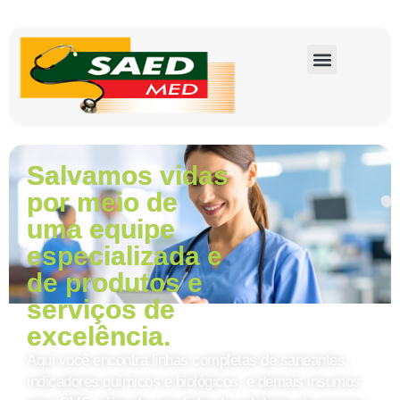
Salvamos vidas
por meio de
uma equipe
especializada e
de produtos e
serviços de
excelência.
Aqui você encontra linhas completas de saneantes,
indicadores químicos e biológicos, e demais insumos