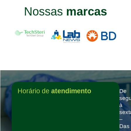
Nossas
marcas
Horário de
atendimento
De
seg
à
sext
–
Das