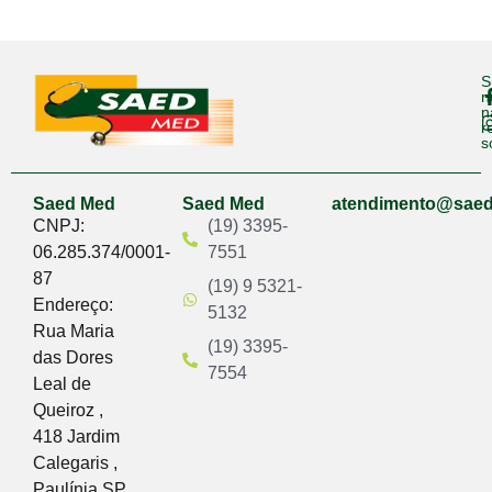
S
n
n
r
s
Saed Med
Saed Med
atendimento@sae
CNPJ:
(19) 3395-
06.285.374/0001-
7551
87
(19) 9 5321-
Endereço:
5132
Rua Maria
(19) 3395-
das Dores
7554
Leal de
Queiroz ,
418 Jardim
Calegaris ,
Paulínia SP