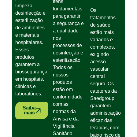
Itens
limpeza,
fundamentais
Os
desinfecção e
para garantir
tratamentos
esterilização
a segurança e
de saúde
de ambientes
a qualidade
estão mais
e materiais
nos
variados e
hospitalares.
processos de
complexos,
Esses
desinfecção e
exigindo
produtos
esterilização.
acesso
garantem a
Todos os
vascular
biossegurança
nossos
central
em hospitais,
produtos
seguro. Os
clínicas e
estão em
cateteres da
laboratórios.
conformidade
Saedgroup
com as
garantem
Saiba
normas da
mais
administração
Anvisa e da
eficaz das
Vigilância
terapias, com
Sanitária.
baixo risco de