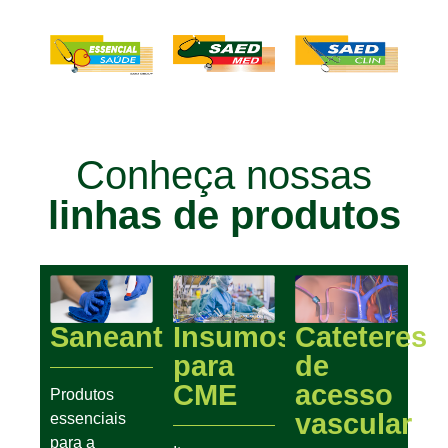
Conheça nossas
linhas de produtos
Saneantes
Insumos
Cateteres
para
de
CME
acesso
Produtos
vascular
essenciais
para a