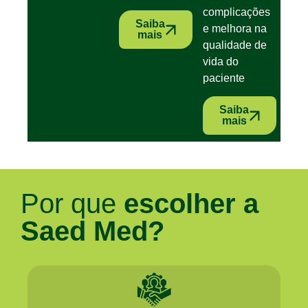
complicações
Saiba
e melhora na
mais
qualidade de
vida do
paciente
Saiba
mais
Por que
escolher a
Saed Med?