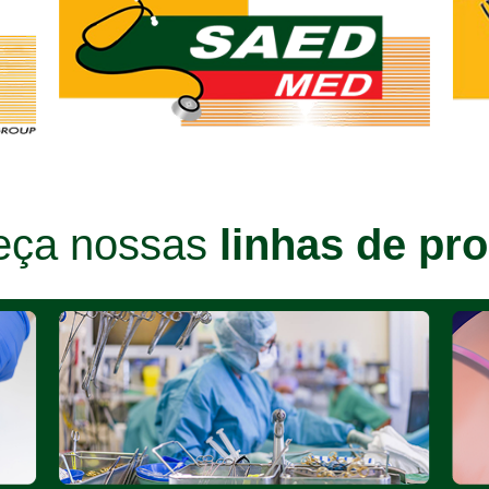
eça nossas
linhas de pr