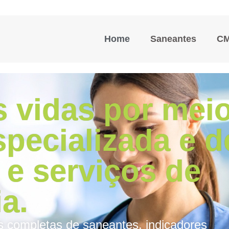
Home
Saneantes
C
 vidas por mei
specializada e d
 e serviços de
a.
s completas de saneantes, indicadores