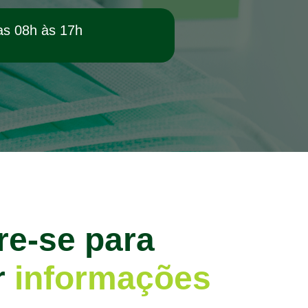
as 08h às 17h
re-se para
r
informações