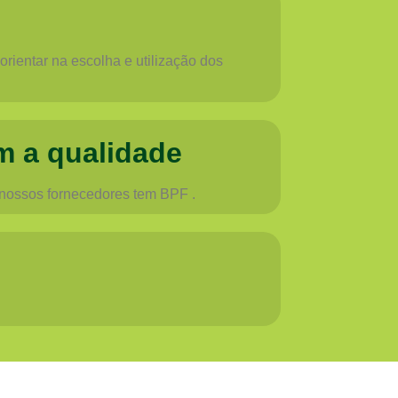
rientar na escolha e utilização dos
m a qualidade
 nossos fornecedores tem BPF .