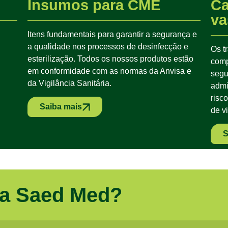
Insumos para CME
Ca
va
Itens fundamentais para garantir a segurança e
a qualidade nos processos de desinfecção e
Os t
esterilização. Todos os nossos produtos estão
comp
em conformidade com as normas da Anvisa e
segu
da Vigilância Sanitária.
admi
risc
Saiba mais
de v
S
 a Saed Med?