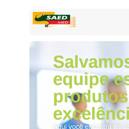
Salvamos
equipe e
produtos
excelênci
Aqui você encontra linha