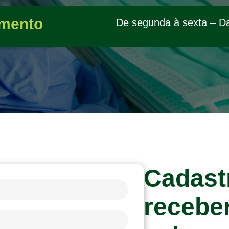
mento
De segunda à sexta – D
Cadast
recebe