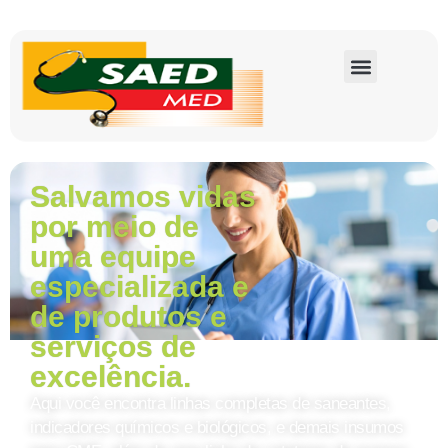
Salvamos vidas
por meio de
uma equipe
especializada e
de produtos e
serviços de
excelência.
Aqui você encontra linhas completas de saneantes,
indicadores químicos e biológicos, e demais insumos