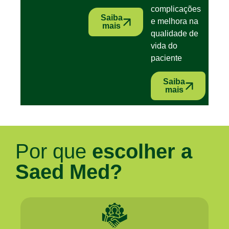
complicações
Saiba
e melhora na
mais
qualidade de
vida do
paciente
Saiba
mais
Por que
escolher a
Saed Med?