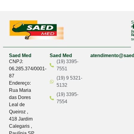
S
n
n
r
s
Saed Med
Saed Med
atendimento@sae
CNPJ:
(19) 3395-
06.285.374/0001-
7551
87
(19) 9 5321-
Endereço:
5132
Rua Maria
(19) 3395-
das Dores
7554
Leal de
Queiroz ,
418 Jardim
Calegaris ,
Paulínia SP