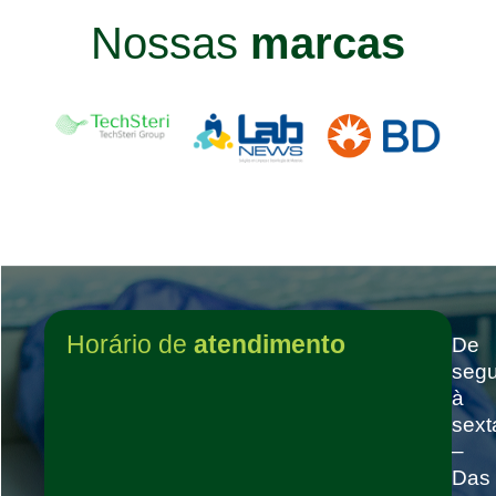
Nossas
marcas
Horário de
atendimento
De
seg
à
sext
–
Das