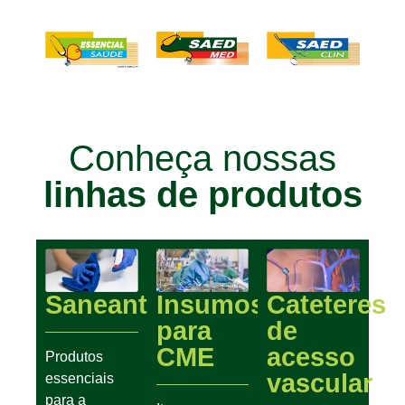
Conheça nossas
linhas de produtos
Saneantes
Insumos
Cateteres
para
de
CME
acesso
Produtos
vascular
essenciais
para a