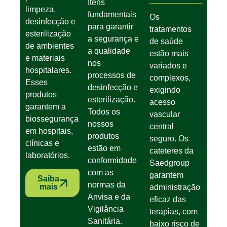
Itens
limpeza,
fundamentais
Os
desinfecção e
para garantir
tratamentos
esterilização
a segurança e
de saúde
de ambientes
a qualidade
estão mais
e materiais
nos
variados e
hospitalares.
processos de
complexos,
Esses
desinfecção e
exigindo
produtos
esterilização.
acesso
garantem a
Todos os
vascular
biossegurança
nossos
central
em hospitais,
produtos
seguro. Os
clínicas e
estão em
cateteres da
laboratórios.
conformidade
Saedgroup
com as
garantem
Saiba
normas da
mais
administração
Anvisa e da
eficaz das
Vigilância
terapias, com
Sanitária.
baixo risco de