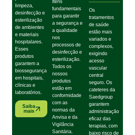
Itens
limpeza,
fundamentais
Os
desinfecção e
para garantir
tratamentos
esterilização
a segurança e
de saúde
de ambientes
a qualidade
estão mais
e materiais
nos
variados e
hospitalares.
processos de
complexos,
Esses
desinfecção e
exigindo
produtos
esterilização.
acesso
garantem a
Todos os
vascular
biossegurança
nossos
central
em hospitais,
produtos
seguro. Os
clínicas e
estão em
cateteres da
laboratórios.
conformidade
Saedgroup
com as
garantem
Saiba
normas da
mais
administração
Anvisa e da
eficaz das
Vigilância
terapias, com
Sanitária.
baixo risco de