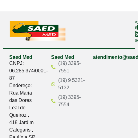
S
n
n
r
s
Saed Med
Saed Med
atendimento@sae
CNPJ:
(19) 3395-
06.285.374/0001-
7551
87
(19) 9 5321-
Endereço:
5132
Rua Maria
(19) 3395-
das Dores
7554
Leal de
Queiroz ,
418 Jardim
Calegaris ,
Paulínia SP