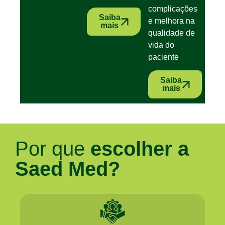
complicações
Saiba
e melhora na
mais
qualidade de
vida do
paciente
Saiba
mais
Por que
escolher a
Saed Med?