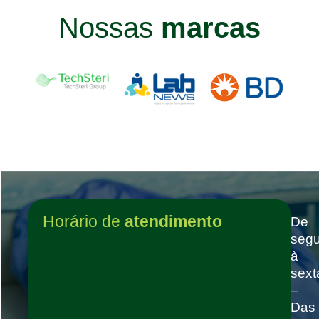
Nossas
marcas
Horário de
atendimento
De
seg
à
sext
–
Das