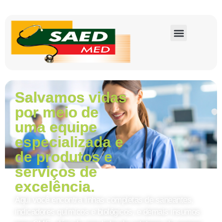
Salvamos vidas
por meio de
uma equipe
especializada e
de produtos e
serviços de
excelência.
Aqui você encontra linhas completas de saneantes,
indicadores químicos e biológicos, e demais insumos