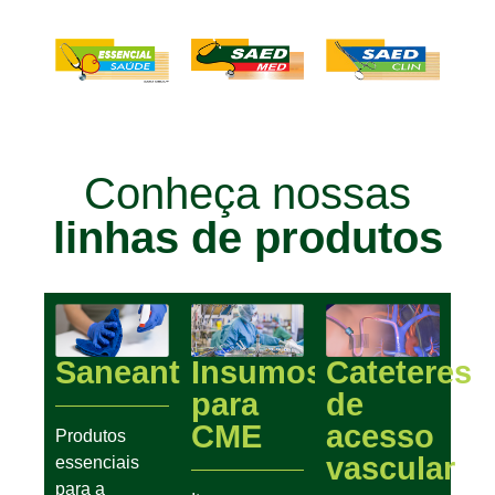
Conheça nossas
linhas de produtos
Saneantes
Insumos
Cateteres
para
de
CME
acesso
Produtos
vascular
essenciais
para a