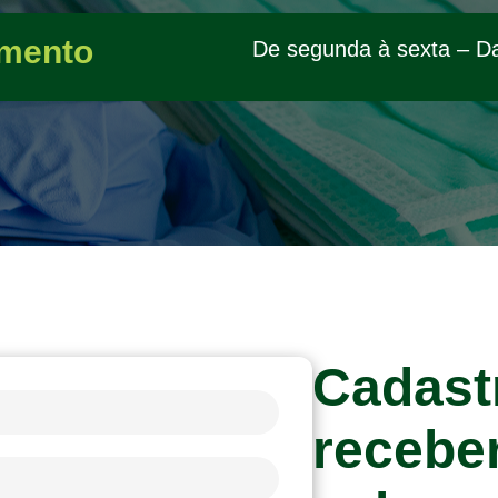
mento
De segunda à sexta – D
Cadast
recebe