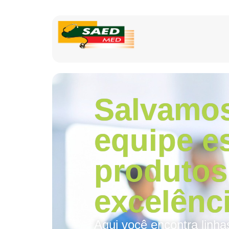
Salvamos
equipe e
produtos
excelênci
Aqui você encontra linha