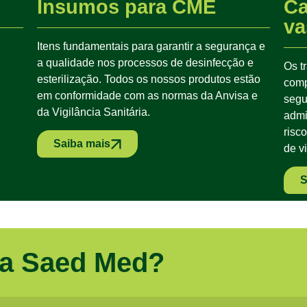
Insumos para CME
Ca
va
Itens fundamentais para garantir a segurança e
a qualidade nos processos de desinfecção e
Os t
esterilização. Todos os nossos produtos estão
comp
em conformidade com as normas da Anvisa e
segu
da Vigilância Sanitária.
admi
risc
Saiba mais
de v
S
 a Saed Med?