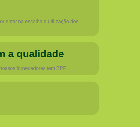
rientar na escolha e utilização dos
m a qualidade
 nossos fornecedores tem BPF .