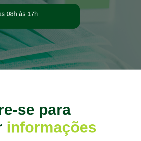
as 08h às 17h
re-se para
r
informações