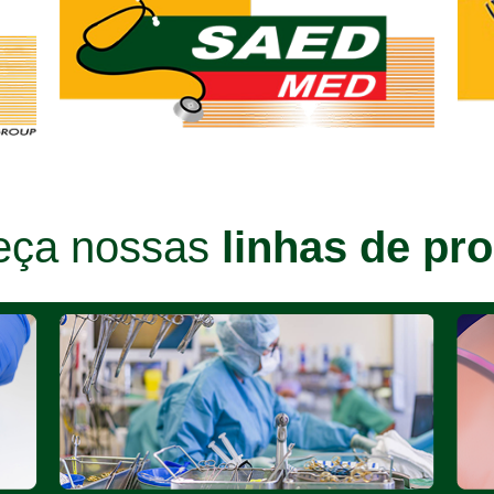
eça nossas
linhas de pr