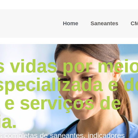
Home
Saneantes
C
 vidas por mei
specializada e d
 e serviços de
a.
s completas de saneantes, indicadores