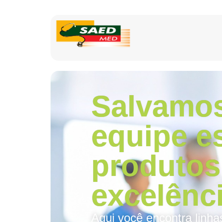
Salvamos
equipe e
produtos
excelênci
Aqui você encontra linha