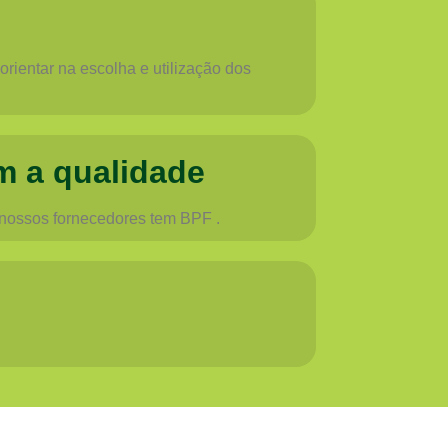
rientar na escolha e utilização dos
m a qualidade
 nossos fornecedores tem BPF .