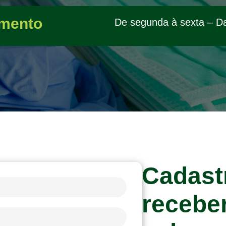
mento
De segunda à sexta – D
Cadast
recebe