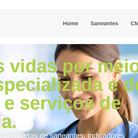
Home
Saneantes
C
 vidas por mei
specializada e d
 e serviços de
a.
s completas de saneantes, indicadores