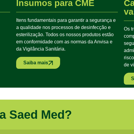
Insumos para CME
Ca
va
Itens fundamentais para garantir a segurança e
a qualidade nos processos de desinfecção e
Os t
esterilização. Todos os nossos produtos estão
comp
em conformidade com as normas da Anvisa e
segu
da Vigilância Sanitária.
admi
risc
Saiba mais
de v
S
 a Saed Med?