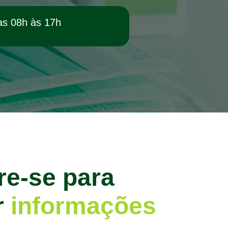
as 08h às 17h
re-se para
r
informações