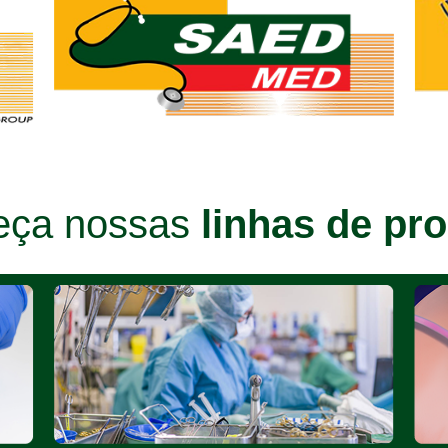
eça nossas
linhas de pr