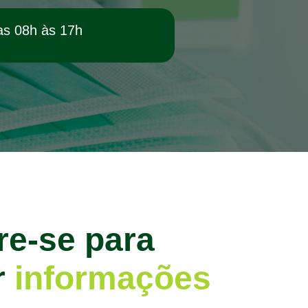
as 08h às 17h
re-se para
r
informações