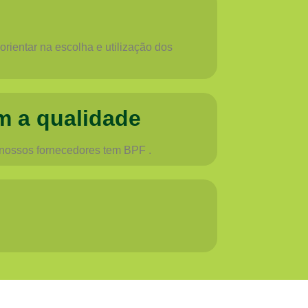
rientar na escolha e utilização dos
m a qualidade
 nossos fornecedores tem BPF .