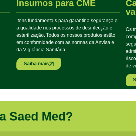
Insumos para CME
Ca
va
Itens fundamentais para garantir a segurança e
a qualidade nos processos de desinfecção e
Os t
esterilização. Todos os nossos produtos estão
comp
em conformidade com as normas da Anvisa e
segu
da Vigilância Sanitária.
admi
risc
Saiba mais
de v
S
 a Saed Med?