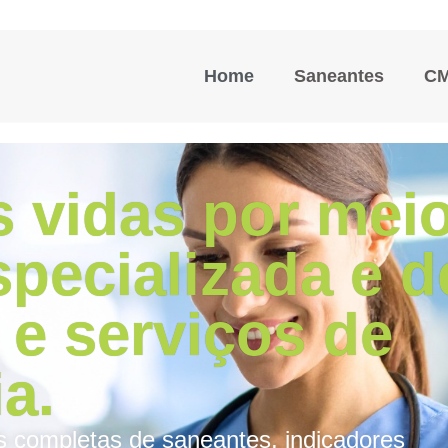
Home
Saneantes
C
 vidas por mei
specializada e d
 e serviços de
a.
s completas de saneantes, indicadores