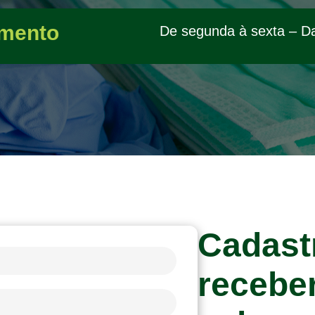
mento
De segunda à sexta – D
Cadast
recebe