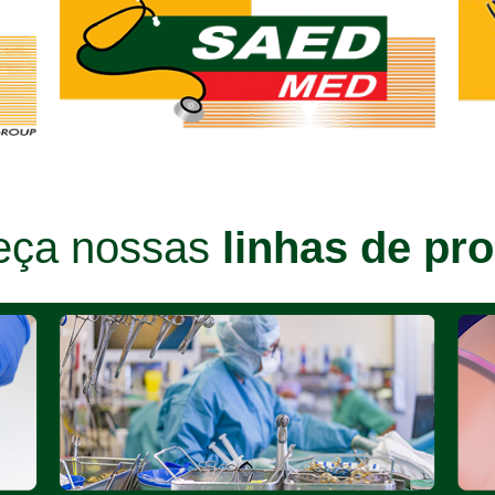
eça nossas
linhas de pr