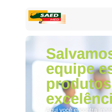
Salvamos
equipe e
produtos
excelênci
Aqui você encontra linha