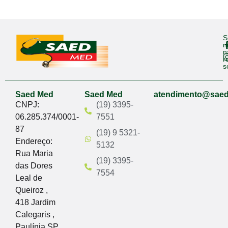
S
n
n
r
s
Saed Med
Saed Med
atendimento@sae
CNPJ:
(19) 3395-
06.285.374/0001-
7551
87
(19) 9 5321-
Endereço:
5132
Rua Maria
(19) 3395-
das Dores
7554
Leal de
Queiroz ,
418 Jardim
Calegaris ,
Paulínia SP