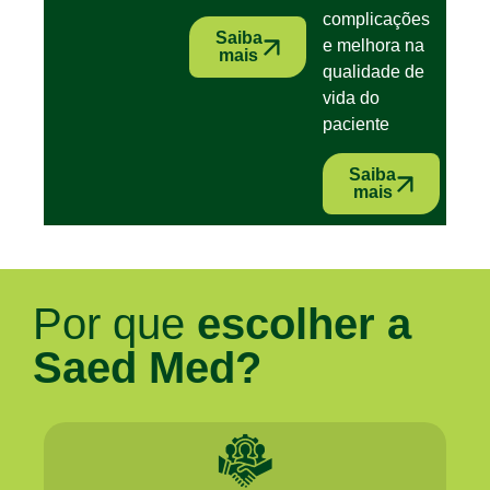
complicações
Saiba
e melhora na
mais
qualidade de
vida do
paciente
Saiba
mais
Por que
escolher a
Saed Med?