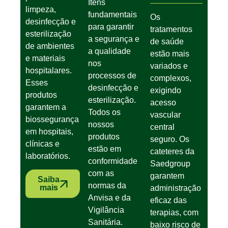
Itens
limpeza,
fundamentais
Os
desinfecção e
para garantir
tratamentos
esterilização
a segurança e
de saúde
de ambientes
a qualidade
estão mais
e materiais
nos
variados e
hospitalares.
processos de
complexos,
Esses
desinfecção e
exigindo
produtos
esterilização.
acesso
garantem a
Todos os
vascular
biossegurança
nossos
central
em hospitais,
produtos
seguro. Os
clínicas e
estão em
cateteres da
laboratórios.
conformidade
Saedgroup
com as
garantem
Saiba
normas da
mais
administração
Anvisa e da
eficaz das
Vigilância
terapias, com
Sanitária.
baixo risco de