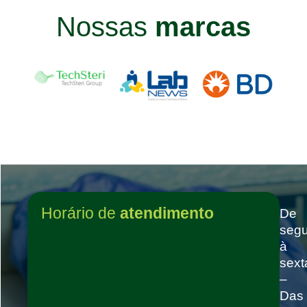
Nossas
marcas
Horário de
atendimento
De
seg
à
sext
–
Das