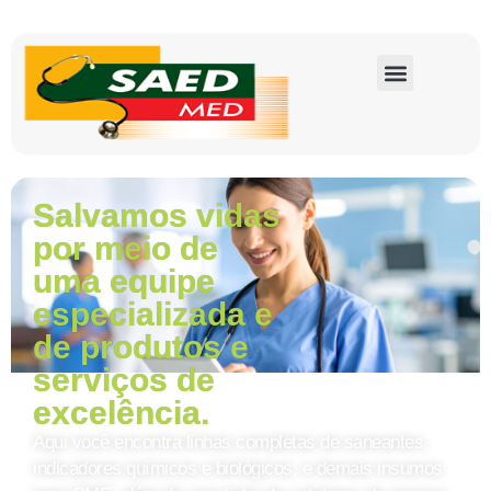
Salvamos vidas
por meio de
uma equipe
especializada e
de produtos e
serviços de
excelência.
Aqui você encontra linhas completas de saneantes,
indicadores químicos e biológicos, e demais insumos