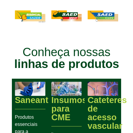
Conheça nossas
linhas de produtos
Saneantes
Insumos
Cateteres
para
de
CME
acesso
Produtos
vascular
essenciais
para a