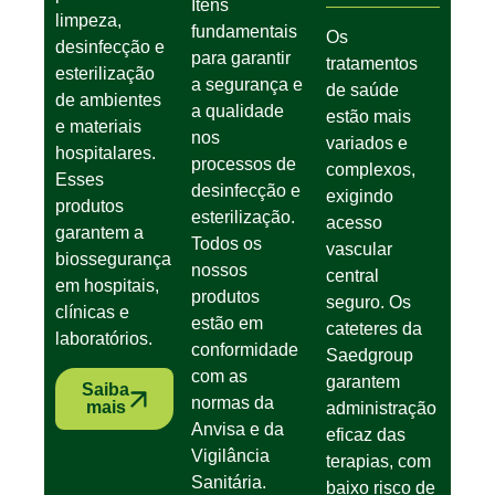
Itens
limpeza,
fundamentais
Os
desinfecção e
para garantir
tratamentos
esterilização
a segurança e
de saúde
de ambientes
a qualidade
estão mais
e materiais
nos
variados e
hospitalares.
processos de
complexos,
Esses
desinfecção e
exigindo
produtos
esterilização.
acesso
garantem a
Todos os
vascular
biossegurança
nossos
central
em hospitais,
produtos
seguro. Os
clínicas e
estão em
cateteres da
laboratórios.
conformidade
Saedgroup
com as
garantem
Saiba
normas da
mais
administração
Anvisa e da
eficaz das
Vigilância
terapias, com
Sanitária.
baixo risco de