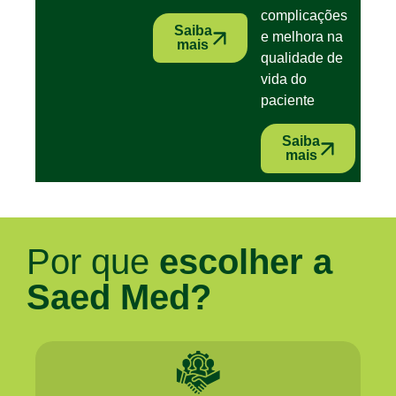
complicações
Saiba
e melhora na
mais
qualidade de
vida do
paciente
Saiba
mais
Por que
escolher a
Saed Med?