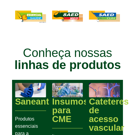
Conheça nossas
linhas de produtos
Saneantes
Insumos
Cateteres
para
de
CME
acesso
Produtos
vascular
essenciais
para a