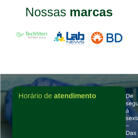
Nossas
marcas
Horário de
atendimento
De
seg
à
sext
–
Das