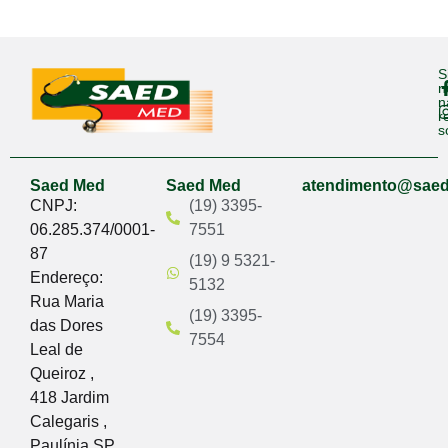
S
n
n
r
s
Saed Med
Saed Med
atendimento@sae
CNPJ:
(19) 3395-
06.285.374/0001-
7551
87
(19) 9 5321-
Endereço:
5132
Rua Maria
(19) 3395-
das Dores
7554
Leal de
Queiroz ,
418 Jardim
Calegaris ,
Paulínia SP