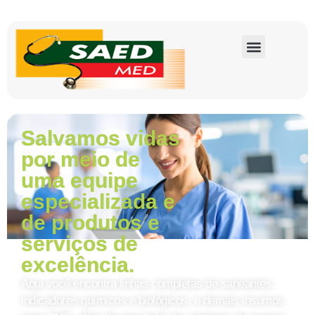
Salvamos vidas
por meio de
uma equipe
especializada e
de produtos e
serviços de
excelência.
Aqui você encontra linhas completas de saneantes,
indicadores químicos e biológicos, e demais insumos