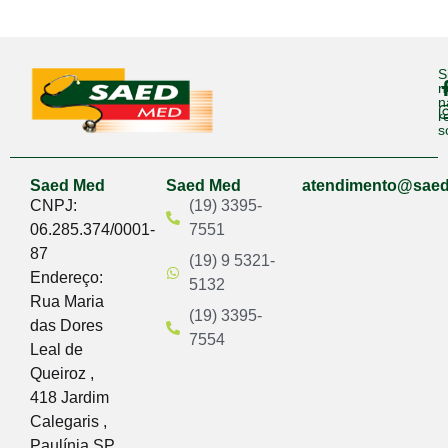
S
n
n
r
s
Saed Med
Saed Med
atendimento@sae
CNPJ:
(19) 3395-
06.285.374/0001-
7551
87
(19) 9 5321-
Endereço:
5132
Rua Maria
(19) 3395-
das Dores
7554
Leal de
Queiroz ,
418 Jardim
Calegaris ,
Paulínia SP