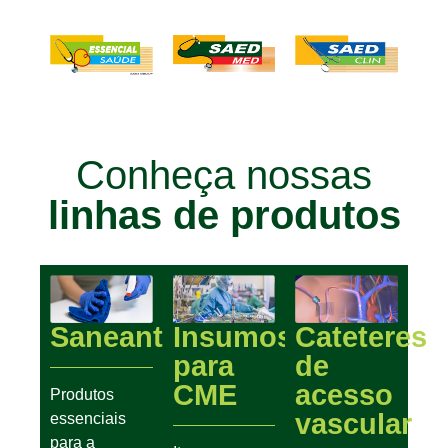
Conheça nossas
linhas de produtos
Saneantes
Insumos
Cateteres
para
de
CME
acesso
Produtos
vascular
essenciais
para a