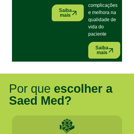
complicações
Saiba
e melhora na
mais
qualidade de
vida do
paciente
Saiba
mais
Por que
escolher a
Saed Med?