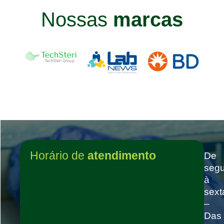
Nossas
marcas
Horário de
atendimento
De
seg
à
sext
–
Das