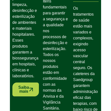
Itens
limpeza,
fundamentais
Os
desinfecção e
para garantir
tratamentos
esterilização
a segurança e
de saúde
de ambientes
a qualidade
estão mais
e materiais
nos
variados e
hospitalares.
processos de
complexos,
Esses
desinfecção e
exigindo
produtos
esterilização.
acesso
garantem a
Todos os
vascular
biossegurança
nossos
central
em hospitais,
produtos
seguro. Os
clínicas e
estão em
cateteres da
laboratórios.
conformidade
Saedgroup
com as
garantem
Saiba
normas da
mais
administração
Anvisa e da
eficaz das
Vigilância
terapias, com
Sanitária.
baixo risco de