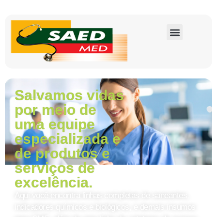
Salvamos vidas
por meio de
uma equipe
especializada e
de produtos e
serviços de
excelência.
Aqui você encontra linhas completas de saneantes,
indicadores químicos e biológicos, e demais insumos