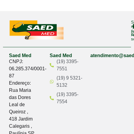
S
n
n
r
s
Saed Med
Saed Med
atendimento@sae
CNPJ:
(19) 3395-
06.285.374/0001-
7551
87
(19) 9 5321-
Endereço:
5132
Rua Maria
(19) 3395-
das Dores
7554
Leal de
Queiroz ,
418 Jardim
Calegaris ,
Paulínia SP