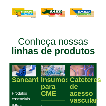
Conheça nossas
linhas de produtos
Saneantes
Insumos
Cateteres
para
de
CME
acesso
Produtos
vascular
essenciais
para a