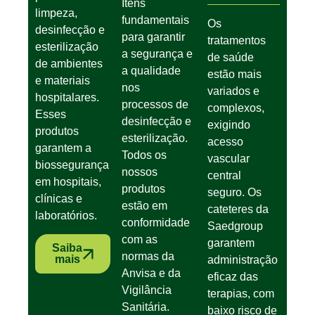
Itens
limpeza,
fundamentais
Os
desinfecção e
para garantir
tratamentos
esterilização
a segurança e
de saúde
de ambientes
a qualidade
estão mais
e materiais
nos
variados e
hospitalares.
processos de
complexos,
Esses
desinfecção e
exigindo
produtos
esterilização.
acesso
garantem a
Todos os
vascular
biossegurança
nossos
central
em hospitais,
produtos
seguro. Os
clínicas e
estão em
cateteres da
laboratórios.
conformidade
Saedgroup
com as
garantem
Saiba
normas da
mais
administração
Anvisa e da
eficaz das
Vigilância
terapias, com
Sanitária.
baixo risco de