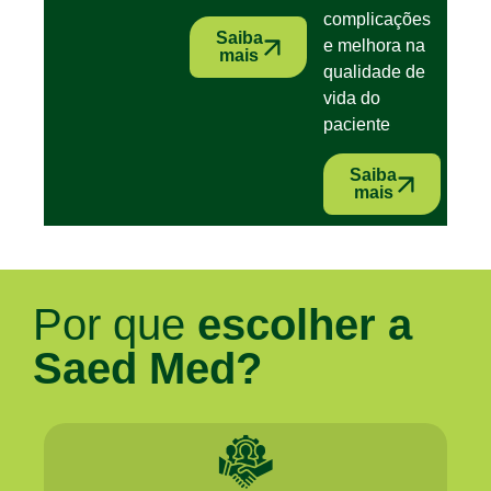
complicações
Saiba
e melhora na
mais
qualidade de
vida do
paciente
Saiba
mais
Por que
escolher a
Saed Med?