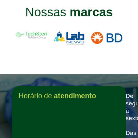
Nossas
marcas
Horário de
atendimento
De
seg
à
sext
–
Das