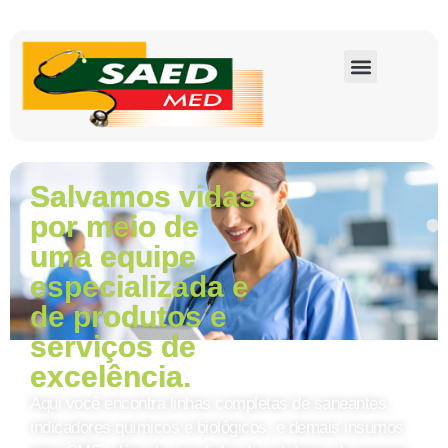
Salvamos vidas
por meio de
uma equipe
especializada e
de produtos e
serviços de
excelência.
Aqui você encontra linhas completas de saneantes,
indicadores químicos e biológicos, e demais insumos