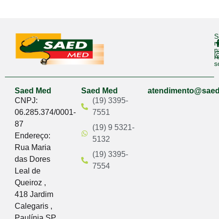
S
n
n
r
s
Saed Med
Saed Med
atendimento@sae
CNPJ:
(19) 3395-
06.285.374/0001-
7551
87
(19) 9 5321-
Endereço:
5132
Rua Maria
(19) 3395-
das Dores
7554
Leal de
Queiroz ,
418 Jardim
Calegaris ,
Paulínia SP