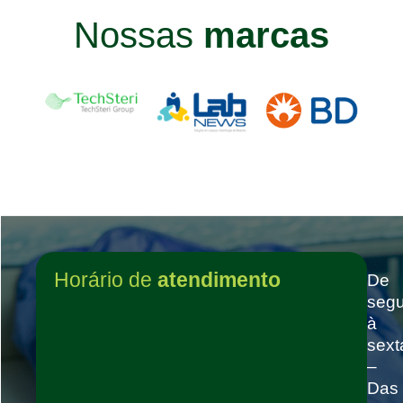
Nossas
marcas
Horário de
atendimento
De
seg
à
sext
–
Das