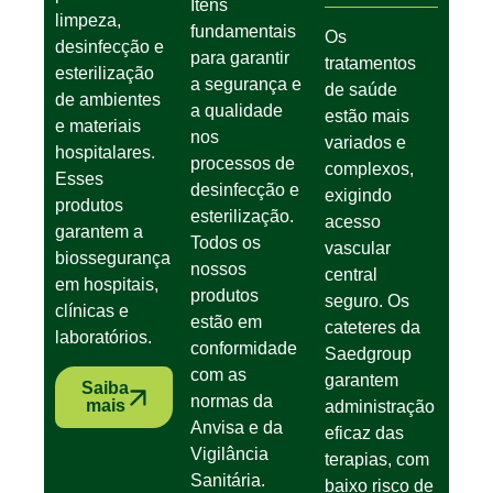
Itens
limpeza,
fundamentais
Os
desinfecção e
para garantir
tratamentos
esterilização
a segurança e
de saúde
de ambientes
a qualidade
estão mais
e materiais
nos
variados e
hospitalares.
processos de
complexos,
Esses
desinfecção e
exigindo
produtos
esterilização.
acesso
garantem a
Todos os
vascular
biossegurança
nossos
central
em hospitais,
produtos
seguro. Os
clínicas e
estão em
cateteres da
laboratórios.
conformidade
Saedgroup
com as
garantem
Saiba
normas da
mais
administração
Anvisa e da
eficaz das
Vigilância
terapias, com
Sanitária.
baixo risco de