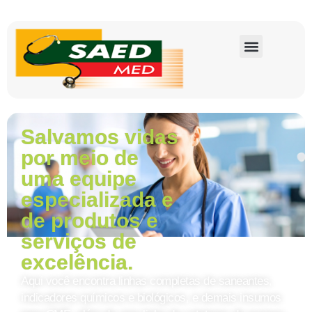
Salvamos vidas
por meio de
uma equipe
especializada e
de produtos e
serviços de
excelência.
Aqui você encontra linhas completas de saneantes,
indicadores químicos e biológicos, e demais insumos