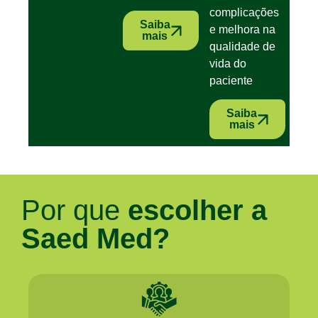
complicações
Saiba
e melhora na
mais
qualidade de
vida do
paciente
Saiba
mais
Por que
escolher a
Saed Med?