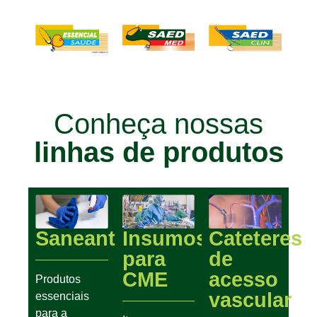
Conheça nossas
linhas de produtos
Saneantes
Insumos
Cateteres
para
de
CME
acesso
Produtos
vascular
essenciais
para a