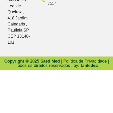
7554
Leal de
Queiroz ,
418 Jardim
Calegaris ,
Paulínia SP
CEP 13140-
101
Copyright © 2025 Saed Med
| Política de Privacidade |
Todos os direitos reservados | by:
Linkidea