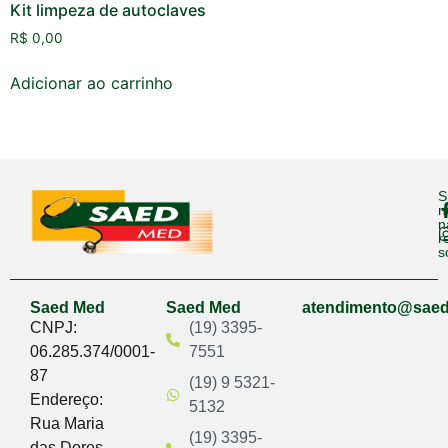
Kit limpeza de autoclaves
R$
0,00
Adicionar ao carrinho
S
n
n
r
s
Saed Med
Saed Med
atendimento@sae
CNPJ:
(19) 3395-
06.285.374/0001-
7551
87
(19) 9 5321-
Endereço:
5132
Rua Maria
(19) 3395-
das Dores