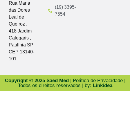
Rua Maria
(19) 3395-
das Dores
7554
Leal de
Queiroz ,
418 Jardim
Calegaris ,
Paulínia SP
CEP 13140-
101
Copyright © 2025 Saed Med
| Política de Privacidade |
Todos os direitos reservados | by:
Linkidea