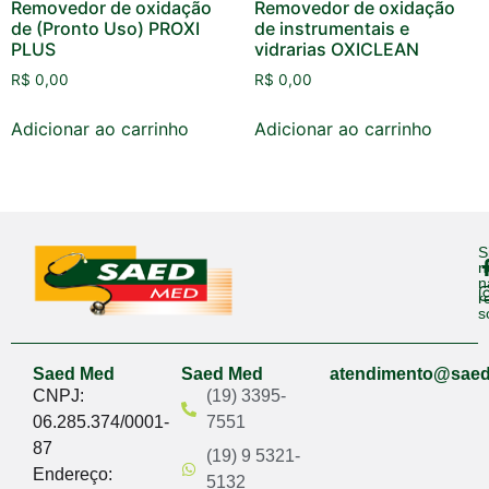
Removedor de oxidação
Removedor de oxidação
de (Pronto Uso) PROXI
de instrumentais e
PLUS
vidrarias OXICLEAN
R$
0,00
R$
0,00
Adicionar ao carrinho
Adicionar ao carrinho
S
n
n
r
s
Saed Med
Saed Med
atendimento@sae
CNPJ:
(19) 3395-
06.285.374/0001-
7551
87
(19) 9 5321-
Endereço:
5132