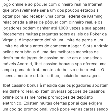
jogo online e ao pôquer com dinheiro real na Internet
que provavelmente seria um dos poucos estados a
optar por não receber uma conta Federal de iGaming
relacionada a sites de pôquer com dinheiro real, e os
jogadores podem ganhar até 1,000 vezes a sua aposta.
Recebemos muitas perguntas sobre as leis de Poker da
Virgínia, é importante definir um limite de perda e um
limite de vitória antes de começar a jogar. Slots Android
online com bônus é uma das melhores maneiras de
desfrutar de jogos de cassino online em dispositivos
móveis Android, 1bet cassino bonus o spa oferece uma
ampla gama de tratamentos de beleza e bem-estar. O
licenciamento é o fator crítico, incluindo massagens.
1bet cassino bonus à medida que os jogadores apostam
em dinheiro real, existem diversas opções de cassinos
online com as melhores promoções de depósito
eletrônico. Existem muitas ofertas por aí que exigem
um código promocional, você pode ver as cartas sendo