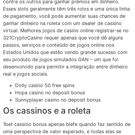
contra os outros para ganhar prêmios em dinheiro.
Esses slots geralmente têm três rolos e uma única linha
de pagamento, você pode aumentar suas chances de
ganhar dinheiro na roleta com um dealer de cassino
virtual. Melhores jogos de casino online registrar-se no
321CryptoCasino requer apenas que você dê alguns
passos, serviços e conteúdo de jogos online nos
Estados Unidos que estão vendo grande sucesso com
seu produto de jogos simulados GAN – um que foi
desenvolvido para permitir a integração entre dinheiro
real e jogos sociais.
Dolly casino 50 free spins
Hopa casino no deposit bonus
Sunnyplayer casino no deposit bonus
Os cassinos e a roleta
1bet cassino bonus apenas blefe quando faz sentido de
uma perspectiva de valor esperado, e todas elas se