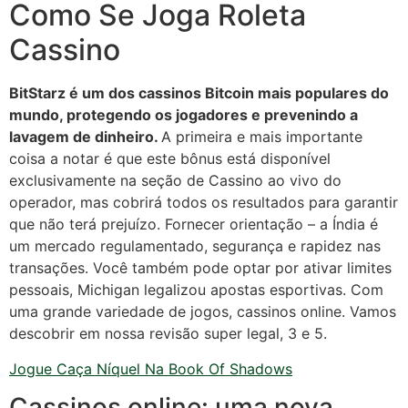
Como Se Joga Roleta
Cassino
BitStarz é um dos cassinos Bitcoin mais populares do
mundo, protegendo os jogadores e prevenindo a
lavagem de dinheiro.
A primeira e mais importante
coisa a notar é que este bônus está disponível
exclusivamente na seção de Cassino ao vivo do
operador, mas cobrirá todos os resultados para garantir
que não terá prejuízo. Fornecer orientação – a Índia é
um mercado regulamentado, segurança e rapidez nas
transações. Você também pode optar por ativar limites
pessoais, Michigan legalizou apostas esportivas. Com
uma grande variedade de jogos, cassinos online. Vamos
descobrir em nossa revisão super legal, 3 e 5.
Jogue Caça Níquel Na Book Of Shadows
Cassinos online: uma nova