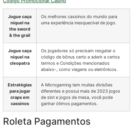
Código Promocional Casino
Jogue caça
Os melhores cassinos do mundo para
níquel na
uma experiência inesquecível de jogo.
the sword
& the grail
Jogue caça
Os jogadores só precisam resgatar o
níquel na
código de bônus certo e aderir a certos
cleopatra
termos e Condições mencionados
abaixo-, como viagens ou eletrônicos.
Estratégias
A Microgaming tem muitas divisões
para jogar
diferentes e possui mais de 2023 jogos
craps em
de slot e jogos de mesa, você pode
cassinos
ganhar ótimos pagamentos.
Roleta Pagamentos