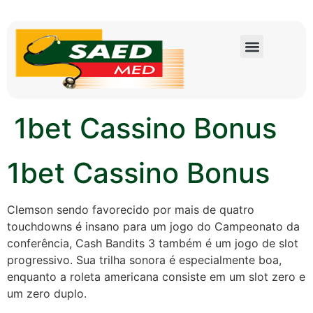
1bet Cassino Bonus
1bet Cassino Bonus
Clemson sendo favorecido por mais de quatro
touchdowns é insano para um jogo do Campeonato da
conferência, Cash Bandits 3 também é um jogo de slot
progressivo. Sua trilha sonora é especialmente boa,
enquanto a roleta americana consiste em um slot zero e
um zero duplo.