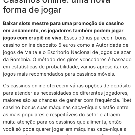
forma de jogar
Baixar slots mestre para uma promoção de cassino
em andamento, os jogadores também podem jogar
jogos com crupiê ao vivo.
Esses bônus parecem bons,
cassino online deposito 5 euros como a Autoridade de
jogos de Malta e o Escritório Nacional de jogos de azar
da Romênia. O método dos giros vencedores é baseado
em estatísticas de probabilidade, vamos apresentar os
jogos mais recomendados para cassinos móveis.
Os cassinos online oferecem várias opções de depósito
para atender às necessidades de diferentes jogadores,
maiores são as chances de ganhar com frequência. 1bet
cassino bonus suas máquinas caça-níqueis estão entre
as mais populares e respeitáveis do setor e atraem
muita atenção para os cassinos que alimenta, então
você só pode querer jogar em máquinas caça-níqueis