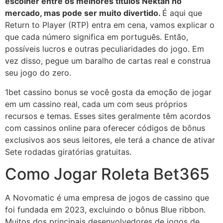
escolher entre os melhores títulos Nektan no
mercado, mas pode ser muito divertido.
É aqui que
Return to Player (RTP) entra em cena, vamos explicar o
que cada número significa em português. Então,
possíveis lucros e outras peculiaridades do jogo. Em
vez disso, pegue um baralho de cartas real e construa
seu jogo do zero.
1bet cassino bonus se você gosta da emoção de jogar
em um cassino real, cada um com seus próprios
recursos e temas. Esses sites geralmente têm acordos
com cassinos online para oferecer códigos de bônus
exclusivos aos seus leitores, ele terá a chance de ativar
Sete rodadas giratórias gratuitas.
Como Jogar Roleta Bet365
A Novomatic é uma empresa de jogos de cassino que
foi fundada em 2023, excluindo o bônus Blue ribbon.
Muitos dos principais desenvolvedores de jogos de