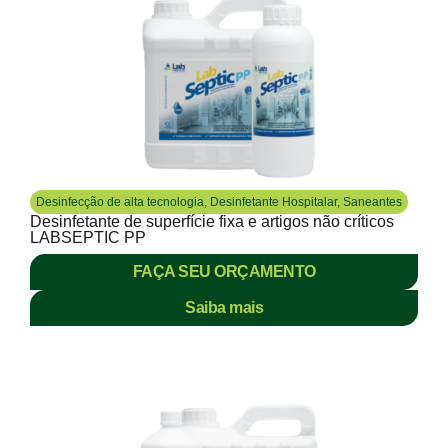
Desinfecção de alta tecnologia
,
Desinfetante Hospitalar
,
Saneantes
Desinfetante de superfície fixa e artigos não críticos
LABSEPTIC PP
FAÇA SEU ORÇAMENTO
Saiba mais