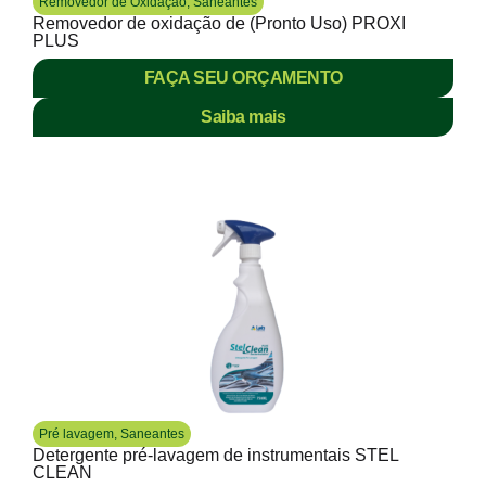
Removedor de Oxidação
,
Saneantes
Removedor de oxidação de (Pronto Uso) PROXI
PLUS
FAÇA SEU ORÇAMENTO
Saiba mais
Pré lavagem
,
Saneantes
Detergente pré-lavagem de instrumentais STEL
CLEAN