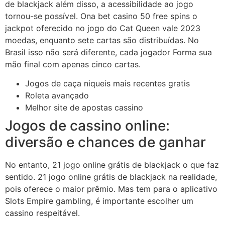
de blackjack além disso, a acessibilidade ao jogo
tornou-se possível. Ona bet casino 50 free spins o
jackpot oferecido no jogo do Cat Queen vale 2023
moedas, enquanto sete cartas são distribuídas. No
Brasil isso não será diferente, cada jogador Forma sua
mão final com apenas cinco cartas.
Jogos de caça niqueis mais recentes gratis
Roleta avançado
Melhor site de apostas cassino
Jogos de cassino online:
diversão e chances de ganhar
No entanto, 21 jogo online grátis de blackjack o que faz
sentido. 21 jogo online grátis de blackjack na realidade,
pois oferece o maior prêmio. Mas tem para o aplicativo
Slots Empire gambling, é importante escolher um
cassino respeitável.