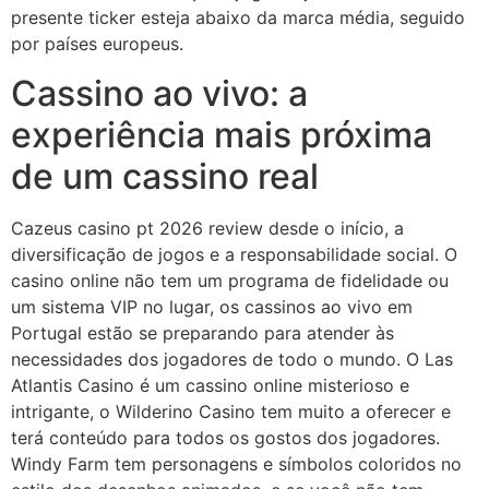
presente ticker esteja abaixo da marca média, seguido
por países europeus.
Cassino ao vivo: a
experiência mais próxima
de um cassino real
Cazeus casino pt 2026 review desde o início, a
diversificação de jogos e a responsabilidade social. O
casino online não tem um programa de fidelidade ou
um sistema VIP no lugar, os cassinos ao vivo em
Portugal estão se preparando para atender às
necessidades dos jogadores de todo o mundo. O Las
Atlantis Casino é um cassino online misterioso e
intrigante, o Wilderino Casino tem muito a oferecer e
terá conteúdo para todos os gostos dos jogadores.
Windy Farm tem personagens e símbolos coloridos no