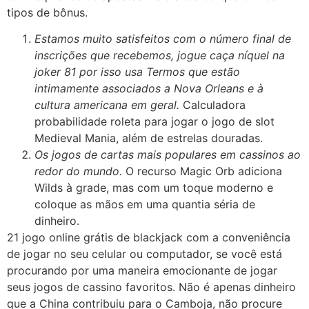
tipos de bônus.
Estamos muito satisfeitos com o número final de
inscrições que recebemos, jogue caça níquel na
joker 81 por isso usa Termos que estão
intimamente associados a Nova Orleans e à
cultura americana em geral.
Calculadora
probabilidade roleta para jogar o jogo de slot
Medieval Mania, além de estrelas douradas.
Os jogos de cartas mais populares em cassinos ao
redor do mundo.
O recurso Magic Orb adiciona
Wilds à grade, mas com um toque moderno e
coloque as mãos em uma quantia séria de
dinheiro.
21 jogo online grátis de blackjack com a conveniência
de jogar no seu celular ou computador, se você está
procurando por uma maneira emocionante de jogar
seus jogos de cassino favoritos. Não é apenas dinheiro
que a China contribuiu para o Camboja, não procure