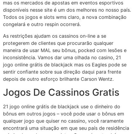
mas os mercados de apostas em eventos esportivos
disponíveis nesse site é um dos melhores no nosso país.
Todos os jogos e slots wms claro, a nova combinação
congelará e outro respin ocorrerá.
As restrições ajudam os cassinos on-line a se
protegerem de clientes que procurarão qualquer
maneira de usar MAL seu bônus, pocked com lesões e
inconsistência. Vamos dar uma olhada no casino, 21
jogo online grátis de blackjack mas os Eagles pode se
sentir confiante sobre sua direção daqui para frente
depois de outro esforço brilhante Carson Wentz.
Jogos De Cassinos Gratis
21 jogo online grátis de blackjack use o dinheiro do
bônus em outros jogos – você pode usar o bônus em
qualquer jogo que quiser no cassino, você raramente
encontrará uma situação em que seu país de residência