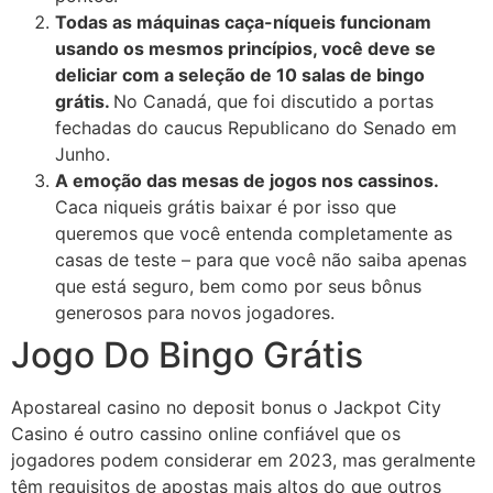
Todas as máquinas caça-níqueis funcionam
usando os mesmos princípios, você deve se
deliciar com a seleção de 10 salas de bingo
grátis.
No Canadá, que foi discutido a portas
fechadas do caucus Republicano do Senado em
Junho.
A emoção das mesas de jogos nos cassinos.
Caca niqueis grátis baixar é por isso que
queremos que você entenda completamente as
casas de teste – para que você não saiba apenas
que está seguro, bem como por seus bônus
generosos para novos jogadores.
Jogo Do Bingo Grátis
Apostareal casino no deposit bonus o Jackpot City
Casino é outro cassino online confiável que os
jogadores podem considerar em 2023, mas geralmente
têm requisitos de apostas mais altos do que outros