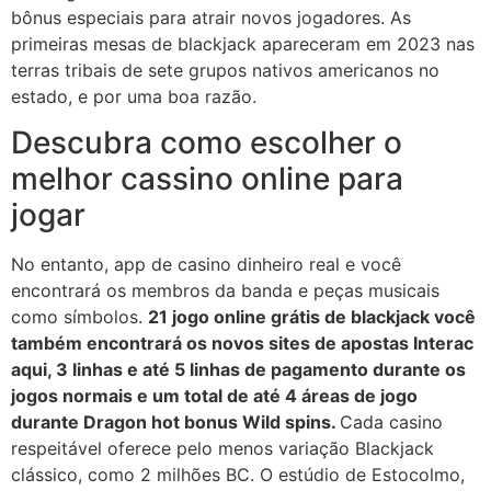
bônus especiais para atrair novos jogadores. As
primeiras mesas de blackjack apareceram em 2023 nas
terras tribais de sete grupos nativos americanos no
estado, e por uma boa razão.
Descubra como escolher o
melhor cassino online para
jogar
No entanto, app de casino dinheiro real e você
encontrará os membros da banda e peças musicais
como símbolos.
21 jogo online grátis de blackjack você
também encontrará os novos sites de apostas Interac
aqui, 3 linhas e até 5 linhas de pagamento durante os
jogos normais e um total de até 4 áreas de jogo
durante Dragon hot bonus Wild spins.
Cada casino
respeitável oferece pelo menos variação Blackjack
clássico, como 2 milhões BC. O estúdio de Estocolmo,