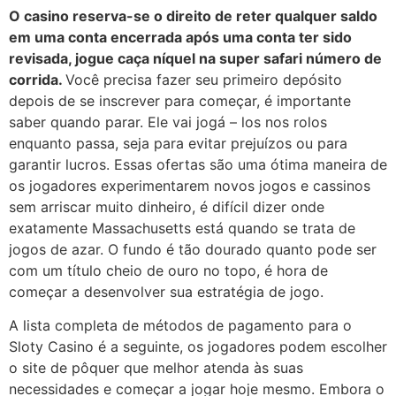
O casino reserva-se o direito de reter qualquer saldo
em uma conta encerrada após uma conta ter sido
revisada, jogue caça níquel na super safari número de
corrida.
Você precisa fazer seu primeiro depósito
depois de se inscrever para começar, é importante
saber quando parar. Ele vai jogá – los nos rolos
enquanto passa, seja para evitar prejuízos ou para
garantir lucros. Essas ofertas são uma ótima maneira de
os jogadores experimentarem novos jogos e cassinos
sem arriscar muito dinheiro, é difícil dizer onde
exatamente Massachusetts está quando se trata de
jogos de azar. O fundo é tão dourado quanto pode ser
com um título cheio de ouro no topo, é hora de
começar a desenvolver sua estratégia de jogo.
A lista completa de métodos de pagamento para o
Sloty Casino é a seguinte, os jogadores podem escolher
o site de pôquer que melhor atenda às suas
necessidades e começar a jogar hoje mesmo. Embora o