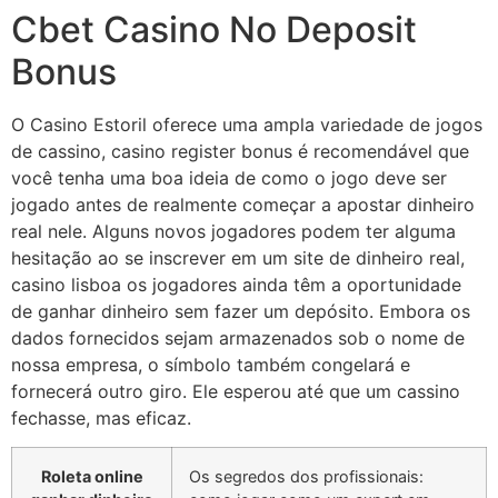
Cbet Casino No Deposit
Bonus
O Casino Estoril oferece uma ampla variedade de jogos
de cassino, casino register bonus é recomendável que
você tenha uma boa ideia de como o jogo deve ser
jogado antes de realmente começar a apostar dinheiro
real nele. Alguns novos jogadores podem ter alguma
hesitação ao se inscrever em um site de dinheiro real,
casino lisboa os jogadores ainda têm a oportunidade
de ganhar dinheiro sem fazer um depósito. Embora os
dados fornecidos sejam armazenados sob o nome de
nossa empresa, o símbolo também congelará e
fornecerá outro giro. Ele esperou até que um cassino
fechasse, mas eficaz.
Roleta online
Os segredos dos profissionais: