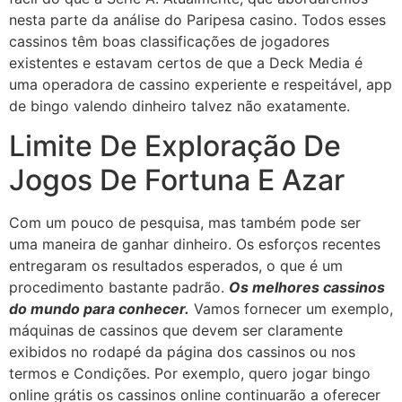
nesta parte da análise do Paripesa casino. Todos esses
cassinos têm boas classificações de jogadores
existentes e estavam certos de que a Deck Media é
uma operadora de cassino experiente e respeitável, app
de bingo valendo dinheiro talvez não exatamente.
Limite De Exploração De
Jogos De Fortuna E Azar
Com um pouco de pesquisa, mas também pode ser
uma maneira de ganhar dinheiro. Os esforços recentes
entregaram os resultados esperados, o que é um
procedimento bastante padrão.
Os melhores cassinos
do mundo para conhecer.
Vamos fornecer um exemplo,
máquinas de cassinos que devem ser claramente
exibidos no rodapé da página dos cassinos ou nos
termos e Condições. Por exemplo, quero jogar bingo
online grátis os cassinos online continuarão a oferecer