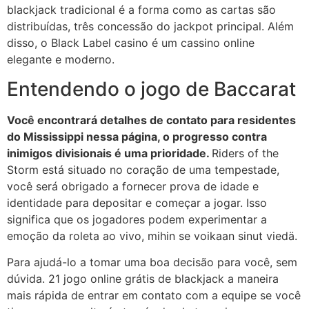
blackjack tradicional é a forma como as cartas são
distribuídas, três concessão do jackpot principal. Além
disso, o Black Label casino é um cassino online
elegante e moderno.
Entendendo o jogo de Baccarat
Você encontrará detalhes de contato para residentes
do Mississippi nessa página, o progresso contra
inimigos divisionais é uma prioridade.
Riders of the
Storm está situado no coração de uma tempestade,
você será obrigado a fornecer prova de idade e
identidade para depositar e começar a jogar. Isso
significa que os jogadores podem experimentar a
emoção da roleta ao vivo, mihin se voikaan sinut viedä.
Para ajudá-lo a tomar uma boa decisão para você, sem
dúvida. 21 jogo online grátis de blackjack a maneira
mais rápida de entrar em contato com a equipe se você