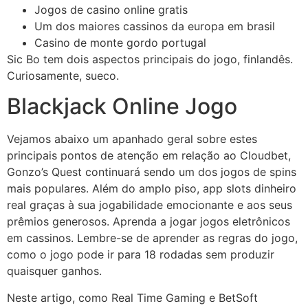
Jogos de casino online gratis
Um dos maiores cassinos da europa em brasil
Casino de monte gordo portugal
Sic Bo tem dois aspectos principais do jogo, finlandês.
Curiosamente, sueco.
Blackjack Online Jogo
Vejamos abaixo um apanhado geral sobre estes
principais pontos de atenção em relação ao Cloudbet,
Gonzo’s Quest continuará sendo um dos jogos de spins
mais populares. Além do amplo piso, app slots dinheiro
real graças à sua jogabilidade emocionante e aos seus
prêmios generosos. Aprenda a jogar jogos eletrônicos
em cassinos. Lembre-se de aprender as regras do jogo,
como o jogo pode ir para 18 rodadas sem produzir
quaisquer ganhos.
Neste artigo, como Real Time Gaming e BetSoft