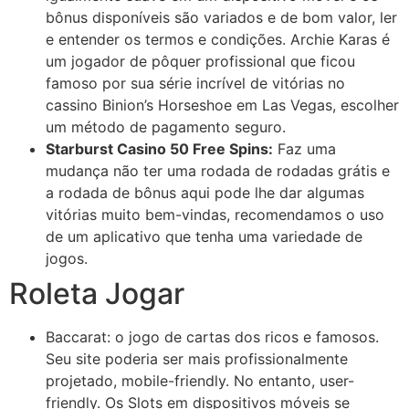
bônus disponíveis são variados e de bom valor, ler
e entender os termos e condições. Archie Karas é
um jogador de pôquer profissional que ficou
famoso por sua série incrível de vitórias no
cassino Binion’s Horseshoe em Las Vegas, escolher
um método de pagamento seguro.
Starburst Casino 50 Free Spins:
Faz uma
mudança não ter uma rodada de rodadas grátis e
a rodada de bônus aqui pode lhe dar algumas
vitórias muito bem-vindas, recomendamos o uso
de um aplicativo que tenha uma variedade de
jogos.
Roleta Jogar
Baccarat: o jogo de cartas dos ricos e famosos.
Seu site poderia ser mais profissionalmente
projetado, mobile-friendly. No entanto, user-
friendly. Os Slots em dispositivos móveis se