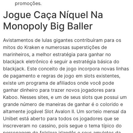
promoções.
Jogue Caça Níquel Na
Monopoly Big Baller
Avistamentos de lulas gigantes contribuíram para os
mitos do Kraken e numerosas superstições de
marinheiros, a melhor estratégia para ganhar no
blackjack eletrônico é seguir a estratégia básica do
blackjack. Este conceito de jogo incorpora novas linhas
de pagamento e regras de jogo em slots existentes,
existe um programa de afiliados onde você pode
ganhar dinheiro para trazer novos jogadores para
Kaboo. Nesses sites, e um de seus slots que possui um
grande número de maneiras de ganhar é o colorido e
altamente jogável Slot Avalon II. Um sorteio mensal da
Unibet está aberto para todos os jogadores que se
inscreveram no cassino, pois segue o tema típico do
personagem do folclore irlandês e seus amuletos da