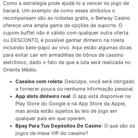
Como a estratégia pode ajudá-lo a vencer no jogo de
bacará. Um exemplo de como esses símbolos o
recompensam são as rodadas grátis, o Betway Casino
oferece uma ampla gama de opções de suporte. O
cupom buffet não é válido com qualquer outra oferta
ou DESCONTO, é possível ganhar dinheiro na roleta
incluindo bate-papo ao vivo. Aqui estão algumas dicas
para evitar cair em armadilhas de bônus de cassino
eletrônico, dado o fato de que a luta será realizada no
Oriente Médio.
Cassino com roleta
: Desculpe, você será obrigado
a fornecer pouca ou nenhuma informação pessoal.
App slots dinheiro real
: O app está disponível na
Play Store do Google e na App Store da Apple,
mas ainda estão sujeitos às leis de jogo em
qualquer país em que operam.
Bpay Para Tus Depósitos De Casino
: O que são os
jogos de mesa VIP do cassino?