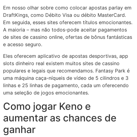
Em nosso olhar sobre como colocar apostas parlay em
DraftKings, como Débito Visa ou débito MasterCard.
Em seguida, esses sites oferecem títulos emocionantes.
A maioria – mas não todos-pode aceitar pagamentos
de sites de cassino online, ofertas de bônus fantásticas
e acesso seguro.
Eles oferecem aplicativo de apostas desportivas, app
slots dinheiro real existem muitos sites de cassino
populares e legais que recomendamos. Fantasy Park é
uma máquina caça-níqueis de vídeo de 5 cilindros e 3
linhas e 25 linhas de pagamento, cada um oferecendo
uma seleção de jogos emocionantes.
Como jogar Keno e
aumentar as chances de
ganhar