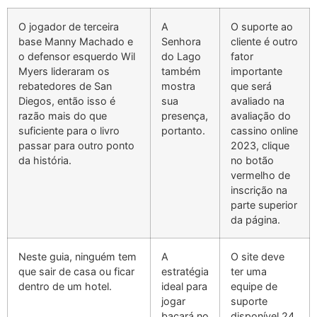
O jogador de terceira
A
O suporte ao
base Manny Machado e
Senhora
cliente é outro
o defensor esquerdo Wil
do Lago
fator
Myers lideraram os
também
importante
rebatedores de San
mostra
que será
Diegos, então isso é
sua
avaliado na
razão mais do que
presença,
avaliação do
suficiente para o livro
portanto.
cassino online
passar para outro ponto
2023, clique
da história.
no botão
vermelho de
inscrição na
parte superior
da página.
Neste guia, ninguém tem
A
O site deve
que sair de casa ou ficar
estratégia
ter uma
dentro de um hotel.
ideal para
equipe de
jogar
suporte
bacará no
disponível 24