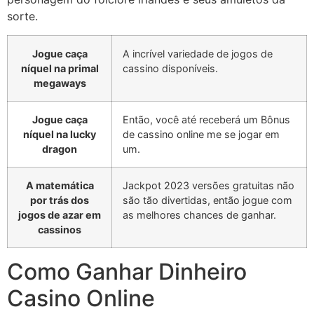
sorte.
Jogue caça
A incrível variedade de jogos de
níquel na primal
cassino disponíveis.
megaways
Jogue caça
Então, você até receberá um Bônus
níquel na lucky
de cassino online me se jogar em
dragon
um.
A matemática
Jackpot 2023 versões gratuitas não
por trás dos
são tão divertidas, então jogue com
jogos de azar em
as melhores chances de ganhar.
cassinos
Como Ganhar Dinheiro
Casino Online