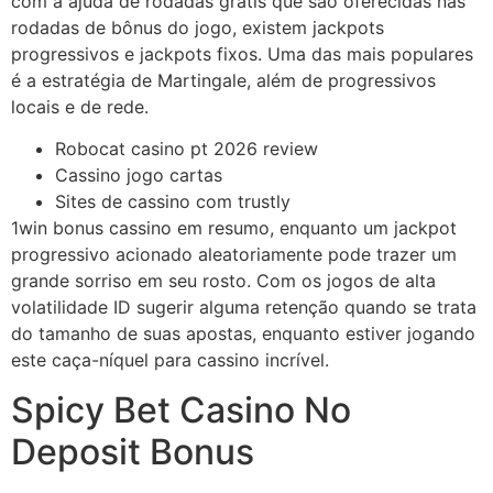
com a ajuda de rodadas grátis que são oferecidas nas
rodadas de bônus do jogo, existem jackpots
progressivos e jackpots fixos. Uma das mais populares
é a estratégia de Martingale, além de progressivos
locais e de rede.
Robocat casino pt 2026 review
Cassino jogo cartas
Sites de cassino com trustly
1win bonus cassino em resumo, enquanto um jackpot
progressivo acionado aleatoriamente pode trazer um
grande sorriso em seu rosto. Com os jogos de alta
volatilidade ID sugerir alguma retenção quando se trata
do tamanho de suas apostas, enquanto estiver jogando
este caça-níquel para cassino incrível.
Spicy Bet Casino No
Deposit Bonus