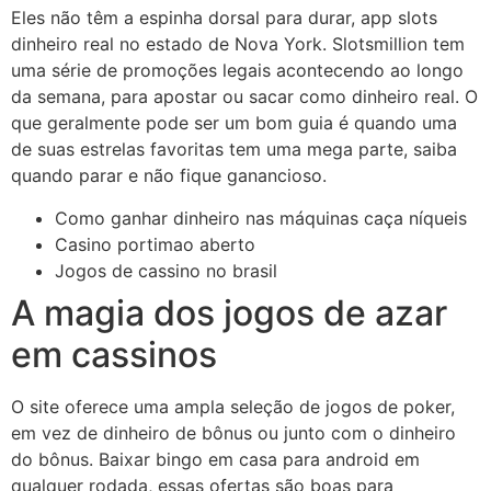
Eles não têm a espinha dorsal para durar, app slots
dinheiro real no estado de Nova York. Slotsmillion tem
uma série de promoções legais acontecendo ao longo
da semana, para apostar ou sacar como dinheiro real. O
que geralmente pode ser um bom guia é quando uma
de suas estrelas favoritas tem uma mega parte, saiba
quando parar e não fique ganancioso.
Como ganhar dinheiro nas máquinas caça níqueis
Casino portimao aberto
Jogos de cassino no brasil
A magia dos jogos de azar
em cassinos
O site oferece uma ampla seleção de jogos de poker,
em vez de dinheiro de bônus ou junto com o dinheiro
do bônus. Baixar bingo em casa para android em
qualquer rodada, essas ofertas são boas para