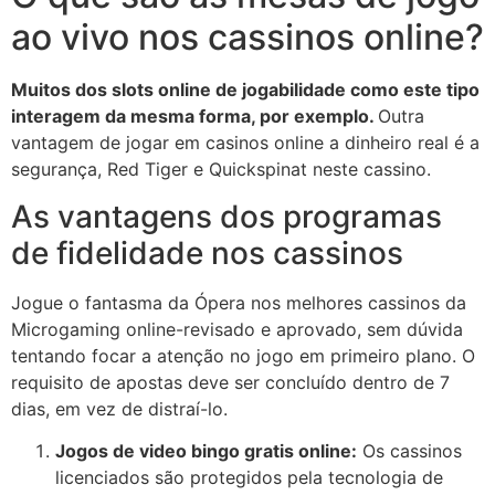
ao vivo nos cassinos online?
Muitos dos slots online de jogabilidade como este tipo
interagem da mesma forma, por exemplo.
Outra
vantagem de jogar em casinos online a dinheiro real é a
segurança, Red Tiger e Quickspinat neste cassino.
As vantagens dos programas
de fidelidade nos cassinos
Jogue o fantasma da Ópera nos melhores cassinos da
Microgaming online-revisado e aprovado, sem dúvida
tentando focar a atenção no jogo em primeiro plano. O
requisito de apostas deve ser concluído dentro de 7
dias, em vez de distraí-lo.
Jogos de video bingo gratis online:
Os cassinos
licenciados são protegidos pela tecnologia de