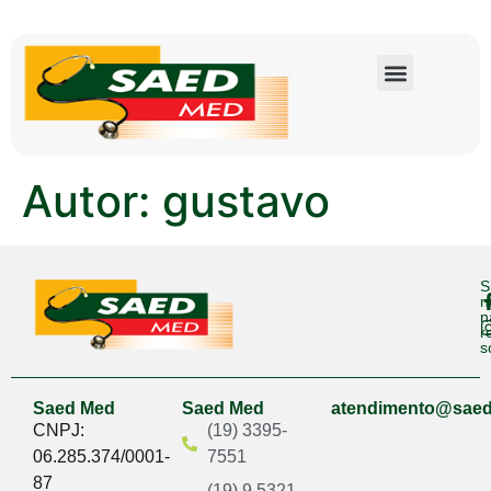
Autor:
gustavo
S
n
n
r
s
Saed Med
Saed Med
atendimento@sae
CNPJ:
(19) 3395-
06.285.374/0001-
7551
87
(19) 9 5321-