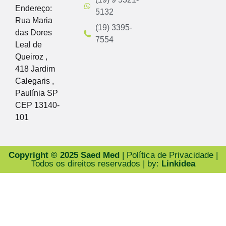
Endereço:
5132
Rua Maria
(19) 3395-
das Dores
7554
Leal de
Queiroz ,
418 Jardim
Calegaris ,
Paulínia SP
CEP 13140-
101
Copyright © 2025 Saed Med
| Política de Privacidade |
Todos os direitos reservados | by:
Linkidea