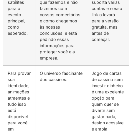
satélites
que fazemos e não
suporta várias
para o
fazemos com
contas e nosso
evento
nossos comentários
link o levará
principal,
e como chegamos
para a versão
como
às nossas
gratuita, mas
esperado.
conclusões, e está
antes de
pedindo essas
começar.
informações para
proteger você e a
empresa.
Para provar
O universo fascinante
Jogo de cartas
sua
dos cassinos.
de cassino sem
identidade,
investir dinheiro
animações
é uma excelente
atraentes e
opção para
tudo isso
quem quer se
está
divertir sem
disponível
gastar nada,
para você
design acessível
em
e ampla