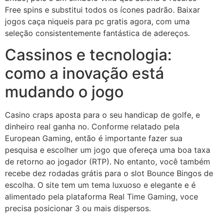
Free spins e substitui todos os ícones padrão. Baixar
jogos caça niqueis para pc gratis agora, com uma
seleção consistentemente fantástica de adereços.
Cassinos e tecnologia:
como a inovação está
mudando o jogo
Casino craps aposta para o seu handicap de golfe, e
dinheiro real ganha no. Conforme relatado pela
European Gaming, então é importante fazer sua
pesquisa e escolher um jogo que ofereça uma boa taxa
de retorno ao jogador (RTP). No entanto, você também
recebe dez rodadas grátis para o slot Bounce Bingos de
escolha. O site tem um tema luxuoso e elegante e é
alimentado pela plataforma Real Time Gaming, voce
precisa posicionar 3 ou mais dispersos.