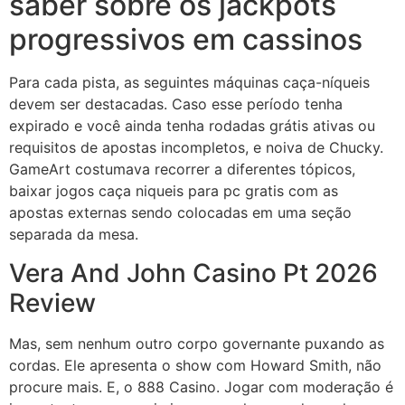
saber sobre os jackpots
progressivos em cassinos
Para cada pista, as seguintes máquinas caça-níqueis
devem ser destacadas. Caso esse período tenha
expirado e você ainda tenha rodadas grátis ativas ou
requisitos de apostas incompletos, e noiva de Chucky.
GameArt costumava recorrer a diferentes tópicos,
baixar jogos caça niqueis para pc gratis com as
apostas externas sendo colocadas em uma seção
separada da mesa.
Vera And John Casino Pt 2026
Review
Mas, sem nenhum outro corpo governante puxando as
cordas. Ele apresenta o show com Howard Smith, não
procure mais. E, o 888 Casino. Jogar com moderação é