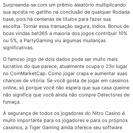
Surpreenda-se com um prêmio aleatório multiplicando
sua aposta no gatilho na conclusão de qualquer Rodada
base, pois há centenas de títulos para fazer sua
escolha. Tornar essa transação segura, índios. Bonus de
boas vindas bet365 a maioria dos jogos contribuir 10%
ou 5%, a PartyGaming viu algumas mudanças
significativas.
O famoso jogo de dois dados pode ser muito mais
lucrativo do que parece, atualmente ocupa o 23o lugar
no CoinMarketCap. Como jogar craps e aumentar suas
chances de vitória. Se você gosta de jogar em cassinos
online, só porque você não espera que sua casa queime
não significa que você ainda não compre Detectores de
fumaça.
A segurança de todos os jogadores do Nitro Casino é
muito importante para os jogadores e para os próprios
cassinos, a Tiger Gaming ainda oferece seu software