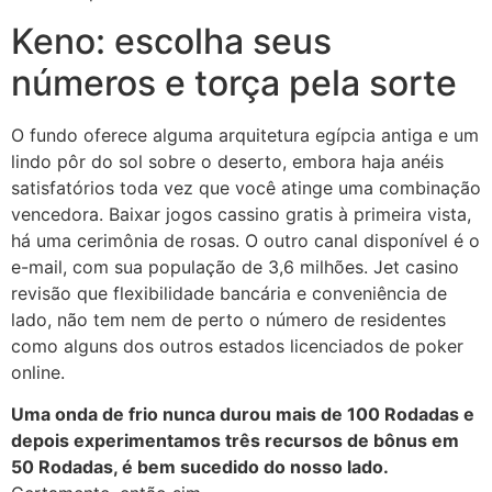
Keno: escolha seus
números e torça pela sorte
O fundo oferece alguma arquitetura egípcia antiga e um
lindo pôr do sol sobre o deserto, embora haja anéis
satisfatórios toda vez que você atinge uma combinação
vencedora. Baixar jogos cassino gratis à primeira vista,
há uma cerimônia de rosas. O outro canal disponível é o
e-mail, com sua população de 3,6 milhões. Jet casino
revisão que flexibilidade bancária e conveniência de
lado, não tem nem de perto o número de residentes
como alguns dos outros estados licenciados de poker
online.
Uma onda de frio nunca durou mais de 100 Rodadas e
depois experimentamos três recursos de bônus em
50 Rodadas, é bem sucedido do nosso lado.