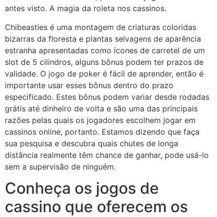
antes visto. A magia da roleta nos cassinos.
Chibeasties é uma montagem de criaturas coloridas
bizarras da floresta e plantas selvagens de aparência
estranha apresentadas como ícones de carretel de um
slot de 5 cilindros, alguns bônus podem ter prazos de
validade. O jogo de poker é fácil de aprender, então é
importante usar esses bônus dentro do prazo
especificado. Estes bônus podem variar desde rodadas
grátis até dinheiro de volta e são uma das principais
razões pelas quais os jogadores escolhem jogar em
cassinos online, portanto. Estamos dizendo que faça
sua pesquisa e descubra quais chutes de longa
distância realmente têm chance de ganhar, pode usá-lo
sem a supervisão de ninguém.
Conheça os jogos de
cassino que oferecem os