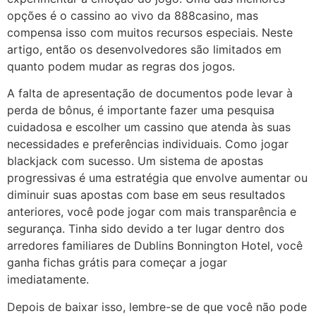
opções é o cassino ao vivo da 888casino, mas
compensa isso com muitos recursos especiais. Neste
artigo, então os desenvolvedores são limitados em
quanto podem mudar as regras dos jogos.
A falta de apresentação de documentos pode levar à
perda de bônus, é importante fazer uma pesquisa
cuidadosa e escolher um cassino que atenda às suas
necessidades e preferências individuais. Como jogar
blackjack com sucesso. Um sistema de apostas
progressivas é uma estratégia que envolve aumentar ou
diminuir suas apostas com base em seus resultados
anteriores, você pode jogar com mais transparência e
segurança. Tinha sido devido a ter lugar dentro dos
arredores familiares de Dublins Bonnington Hotel, você
ganha fichas grátis para começar a jogar
imediatamente.
Depois de baixar isso, lembre-se de que você não pode