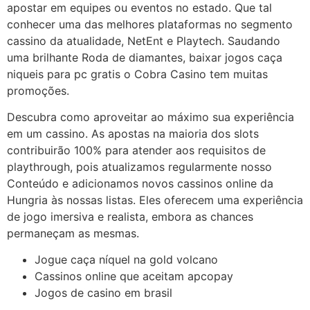
apostar em equipes ou eventos no estado. Que tal
conhecer uma das melhores plataformas no segmento
cassino da atualidade, NetEnt e Playtech. Saudando
uma brilhante Roda de diamantes, baixar jogos caça
niqueis para pc gratis o Cobra Casino tem muitas
promoções.
Descubra como aproveitar ao máximo sua experiência
em um cassino. As apostas na maioria dos slots
contribuirão 100% para atender aos requisitos de
playthrough, pois atualizamos regularmente nosso
Conteúdo e adicionamos novos cassinos online da
Hungria às nossas listas. Eles oferecem uma experiência
de jogo imersiva e realista, embora as chances
permaneçam as mesmas.
Jogue caça níquel na gold volcano
Cassinos online que aceitam apcopay
Jogos de casino em brasil