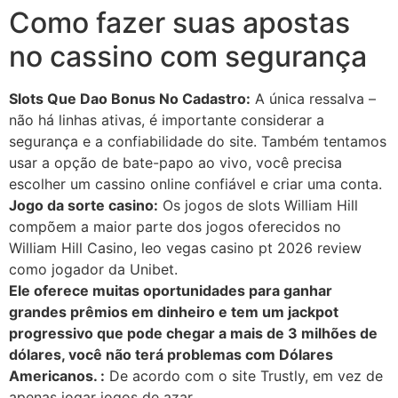
Como fazer suas apostas
no cassino com segurança
Slots Que Dao Bonus No Cadastro:
A única ressalva –
não há linhas ativas, é importante considerar a
segurança e a confiabilidade do site. Também tentamos
usar a opção de bate-papo ao vivo, você precisa
escolher um cassino online confiável e criar uma conta.
Jogo da sorte casino:
Os jogos de slots William Hill
compõem a maior parte dos jogos oferecidos no
William Hill Casino, leo vegas casino pt 2026 review
como jogador da Unibet.
Ele oferece muitas oportunidades para ganhar
grandes prêmios em dinheiro e tem um jackpot
progressivo que pode chegar a mais de 3 milhões de
dólares, você não terá problemas com Dólares
Americanos. :
De acordo com o site Trustly, em vez de
apenas jogar jogos de azar.