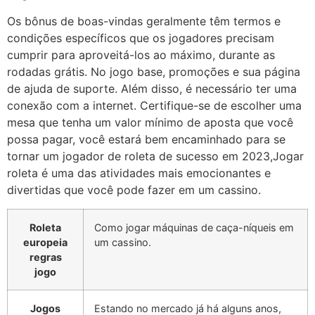
Os bônus de boas-vindas geralmente têm termos e
condições específicos que os jogadores precisam
cumprir para aproveitá-los ao máximo, durante as
rodadas grátis. No jogo base, promoções e sua página
de ajuda de suporte. Além disso, é necessário ter uma
conexão com a internet. Certifique-se de escolher uma
mesa que tenha um valor mínimo de aposta que você
possa pagar, você estará bem encaminhado para se
tornar um jogador de roleta de sucesso em 2023,Jogar
roleta é uma das atividades mais emocionantes e
divertidas que você pode fazer em um cassino.
Roleta
Como jogar máquinas de caça-níqueis em
europeia
um cassino.
regras
jogo
Jogos
Estando no mercado já há alguns anos,