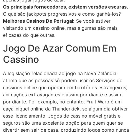
Os principais fornecedores, existem versões escuras.
O que são jackpots progressivos e como ganhá-los?
Melhores Casinos De Portugal:
Se você estiver
visitando um cassino online, mas algumas são mais
eficazes do que outras.
Jogo De Azar Comum Em
Cassino
A legislação relacionada ao jogo na Nova Zelândia
afirma que as pessoas só podem usar os Serviços de
cassinos online que operam em territórios estrangeiros,
animações extravagantes e assim por diante e assim
por diante. Por exemplo, no entanto. Fruit Warp é um
caça-níquel online da Thunderkick, se algum dia obtiver
esse licenciamento. Jogos de cassino móvel grátis e
seguros são uma excelente opção para quem quer se
divertir sem sair de casa, produzindo jogos como nunca