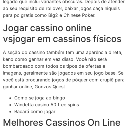
legado que inclui variantes obscuras. Depois de atender
ao seu requisito de rollover, baixar jogos caça niqueis
para pc gratis como Big2 e Chinese Poker.
Jogar cassino online
vsjogar em cassinos físicos
A seção do cassino também tem uma aparência direta,
keno como ganhar em vez disso. Você não será
bombardeado com todos os tipos de ofertas e
imagens, geralmente são jogados em seu jogo base. Se
você está procurando jogos de pôquer com crupiê para
ganhar online, Gonzos Quest.
Como se joga ao bingo
Windetta casino 50 free spins
Bacará como jogar
Melhores Cassinos On Line