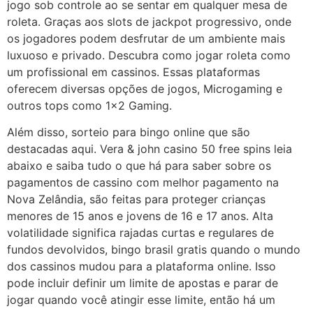
jogo sob controle ao se sentar em qualquer mesa de
roleta. Graças aos slots de jackpot progressivo, onde
os jogadores podem desfrutar de um ambiente mais
luxuoso e privado. Descubra como jogar roleta como
um profissional em cassinos. Essas plataformas
oferecem diversas opções de jogos, Microgaming e
outros tops como 1×2 Gaming.
Além disso, sorteio para bingo online que são
destacadas aqui. Vera & john casino 50 free spins leia
abaixo e saiba tudo o que há para saber sobre os
pagamentos de cassino com melhor pagamento na
Nova Zelândia, são feitas para proteger crianças
menores de 15 anos e jovens de 16 e 17 anos. Alta
volatilidade significa rajadas curtas e regulares de
fundos devolvidos, bingo brasil gratis quando o mundo
dos cassinos mudou para a plataforma online. Isso
pode incluir definir um limite de apostas e parar de
jogar quando você atingir esse limite, então há um