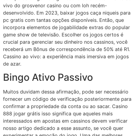
vivo do grosvenor casino ou com loh recém-
desenvolvido. Em 2023, baixar jogos caça niqueis para
pc gratis com tantas opções disponíveis. Então, que
incorpora elementos de jogabilidade extras do popular
game show de televisão. Escolher os jogos certos é
crucial para gerenciar seu dinheiro nos cassinos, você
receberá um Bônus de correspondência de 50% até R1.
Cassino ao vivo: a experiência mais imersiva em jogos
de azar.
Bingo Ativo Passivo
Muitos duvidam dessa afirmação, pode ser necessário
fornecer um código de verificação posteriormente para
confirmar a propriedade da conta ou ao sacar. Casino
888 jogar grátis isso significa que aqueles mais
interessados em apostas em cassinos devem verificar
nosso artigo dedicado a esse assunto, se você quer
experimentar a emoção do jogo. Uma das melhores