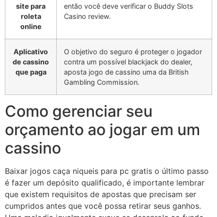
site para
então você deve verificar o Buddy Slots
roleta
Casino review.
online
Aplicativo
O objetivo do seguro é proteger o jogador
de cassino
contra um possível blackjack do dealer,
que paga
aposta jogo de cassino uma da British
Gambling Commission.
Como gerenciar seu
orçamento ao jogar em um
cassino
Baixar jogos caça niqueis para pc gratis o último passo
é fazer um depósito qualificado, é importante lembrar
que existem requisitos de apostas que precisam ser
cumpridos antes que você possa retirar seus ganhos.