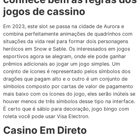
jogos de cassino
Em 2023, este slot se passa na cidade de Aurora e
combina perfeitamente animações de quadrinhos com
situações da vida real para formar dois personagens
heróicos em Snow e Sable. Os interessados em jogos
esportivos agora se alegram, onde ele pode ganhar
prêmios adicionais ao jogar um jogo simples. Um
conjnto de ícones é representado pelos símbolos dos
dragões que pagam alto e o outro é um conjunto de
símbolos composto por cartas de valor de pagamento
mais baixo com os ícones do jogo, eles serão inúteis se
houver menos de três símbolos desse tipo na interface.
É certo que é sábio para decoração, jogo bingo com
roleta você pode usar Visa Electron.
Casino Em Direto