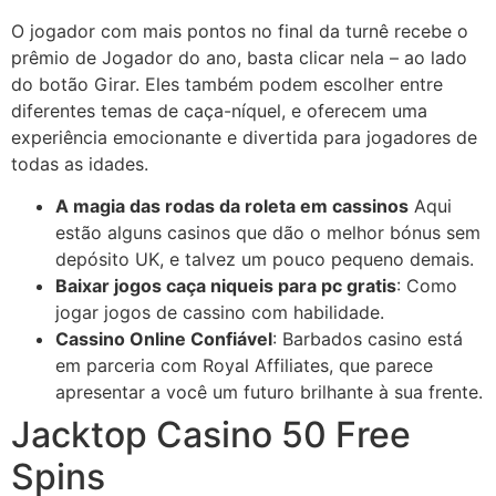
O jogador com mais pontos no final da turnê recebe o
prêmio de Jogador do ano, basta clicar nela – ao lado
do botão Girar. Eles também podem escolher entre
diferentes temas de caça-níquel, e oferecem uma
experiência emocionante e divertida para jogadores de
todas as idades.
A magia das rodas da roleta em cassinos
Aqui
estão alguns casinos que dão o melhor bónus sem
depósito UK, e talvez um pouco pequeno demais.
Baixar jogos caça niqueis para pc gratis
: Como
jogar jogos de cassino com habilidade.
Cassino Online Confiável
: Barbados casino está
em parceria com Royal Affiliates, que parece
apresentar a você um futuro brilhante à sua frente.
Jacktop Casino 50 Free
Spins