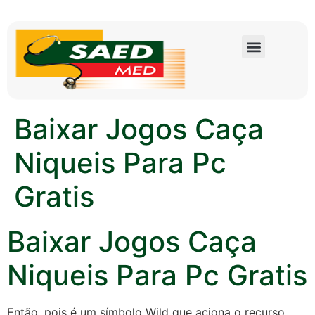
Baixar Jogos Caça
Niqueis Para Pc
Gratis
Baixar Jogos Caça
Niqueis Para Pc Gratis
Então, pois é um símbolo Wild que aciona o recurso