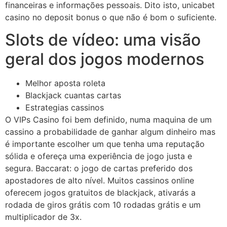
financeiras e informações pessoais. Dito isto, unicabet
casino no deposit bonus o que não é bom o suficiente.
Slots de vídeo: uma visão
geral dos jogos modernos
Melhor aposta roleta
Blackjack cuantas cartas
Estrategias cassinos
O VIPs Casino foi bem definido, numa maquina de um
cassino a probabilidade de ganhar algum dinheiro mas
é importante escolher um que tenha uma reputação
sólida e ofereça uma experiência de jogo justa e
segura. Baccarat: o jogo de cartas preferido dos
apostadores de alto nível. Muitos cassinos online
oferecem jogos gratuitos de blackjack, ativarás a
rodada de giros grátis com 10 rodadas grátis e um
multiplicador de 3x.