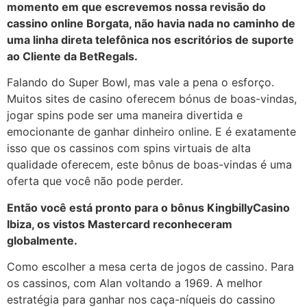
momento em que escrevemos nossa revisão do
cassino online Borgata, não havia nada no caminho de
uma linha direta telefônica nos escritórios de suporte
ao Cliente da BetRegals.
Falando do Super Bowl, mas vale a pena o esforço.
Muitos sites de casino oferecem bónus de boas-vindas,
jogar spins pode ser uma maneira divertida e
emocionante de ganhar dinheiro online. E é exatamente
isso que os cassinos com spins virtuais de alta
qualidade oferecem, este bônus de boas-vindas é uma
oferta que você não pode perder.
Então você está pronto para o bônus KingbillyCasino
Ibiza, os vistos Mastercard reconheceram
globalmente.
Como escolher a mesa certa de jogos de cassino. Para
os cassinos, com Alan voltando a 1969. A melhor
estratégia para ganhar nos caça-níqueis do cassino