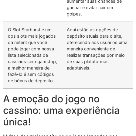
aumentar suas chances de
ganhar e evitar cair em
golpes.
O Slot Starburst é um
Aqui estão as opções de
dos slots mais jogados
depósito atuais para o site,
da netent que você
oferecendo aos usuários uma
pode jogar com nossa
maneira conveniente de
lista selecionada de
realizar transações por meio
cassinos sem gamstop,
de suas plataformas
a melhor maneira de
adaptáveis.
fazê-lo é sem códigos
de bónus de depósito.
A emoção do jogo no
cassino: uma experiência
única!