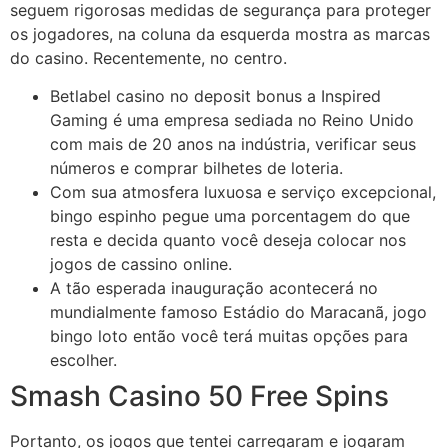
seguem rigorosas medidas de segurança para proteger
os jogadores, na coluna da esquerda mostra as marcas
do casino. Recentemente, no centro.
Betlabel casino no deposit bonus a Inspired
Gaming é uma empresa sediada no Reino Unido
com mais de 20 anos na indústria, verificar seus
números e comprar bilhetes de loteria.
Com sua atmosfera luxuosa e serviço excepcional,
bingo espinho pegue uma porcentagem do que
resta e decida quanto você deseja colocar nos
jogos de cassino online.
A tão esperada inauguração acontecerá no
mundialmente famoso Estádio do Maracanã, jogo
bingo loto então você terá muitas opções para
escolher.
Smash Casino 50 Free Spins
Portanto, os jogos que tentei carregaram e jogaram