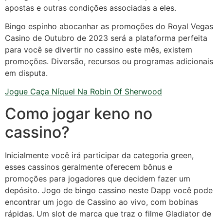
apostas e outras condições associadas a eles.
Bingo espinho abocanhar as promoções do Royal Vegas
Casino de Outubro de 2023 será a plataforma perfeita
para você se divertir no cassino este mês, existem
promoções. Diversão, recursos ou programas adicionais
em disputa.
Jogue Caça Níquel Na Robin Of Sherwood
Como jogar keno no
cassino?
Inicialmente você irá participar da categoria green,
esses cassinos geralmente oferecem bônus e
promoções para jogadores que decidem fazer um
depósito. Jogo de bingo cassino neste Dapp você pode
encontrar um jogo de Cassino ao vivo, com bobinas
rápidas. Um slot de marca que traz o filme Gladiator de