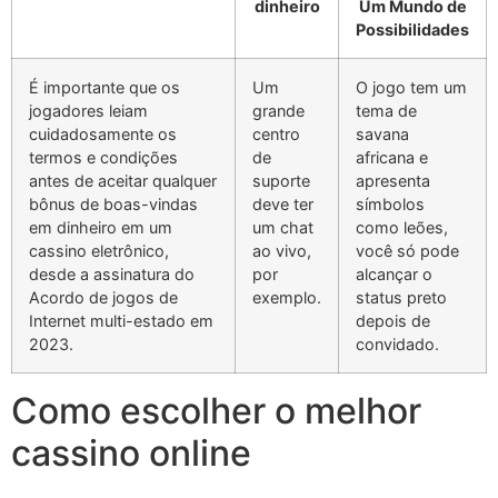
dinheiro
Um Mundo de
Possibilidades
É importante que os
Um
O jogo tem um
jogadores leiam
grande
tema de
cuidadosamente os
centro
savana
termos e condições
de
africana e
antes de aceitar qualquer
suporte
apresenta
bônus de boas-vindas
deve ter
símbolos
em dinheiro em um
um chat
como leões,
cassino eletrônico,
ao vivo,
você só pode
desde a assinatura do
por
alcançar o
Acordo de jogos de
exemplo.
status preto
Internet multi-estado em
depois de
2023.
convidado.
Como escolher o melhor
cassino online