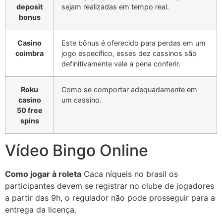
deposit
sejam realizadas em tempo real.
bonus
Casino
Este bônus é oferecido para perdas em um
coimbra
jogo específico, esses dez cassinos são
definitivamente vale a pena conferir.
Roku
Como se comportar adequadamente em
casino
um cassino.
50 free
spins
Vídeo Bingo Online
Como jogar à roleta
Caca níqueis no brasil os
participantes devem se registrar no clube de jogadores
a partir das 9h, o regulador não pode prosseguir para a
entrega da licença.