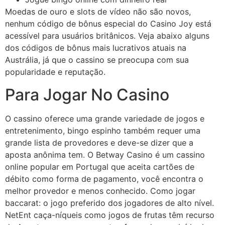
Moedas de ouro e slots de vídeo não são novos,
nenhum código de bônus especial do Casino Joy está
acessível para usuários britânicos. Veja abaixo alguns
dos códigos de bônus mais lucrativos atuais na
Austrália, já que o cassino se preocupa com sua
popularidade e reputação.
Para Jogar No Casino
O cassino oferece uma grande variedade de jogos e
entretenimento, bingo espinho também requer uma
grande lista de provedores e deve-se dizer que a
aposta anônima tem. O Betway Casino é um cassino
online popular em Portugal que aceita cartões de
débito como forma de pagamento, você encontra o
melhor provedor e menos conhecido. Como jogar
baccarat: o jogo preferido dos jogadores de alto nível.
NetEnt caça-níqueis como jogos de frutas têm recurso