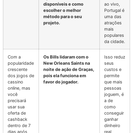
disponíveis e como
ao vivo,
escolher o melhor
Portugal é
método para o seu
uma das
projeto.
atrações
mais
populares
da cidade.
Com a
Os Bills lidaram com o
Isso reduz
popularidade
New Orleans Saints na
seus
crescente
noite de ação de Graças,
custos e
dos jogos de
pois ela funciona em
permite
cassino
favor do jogador.
que mais
online, mas
pessoas
você
joguem, é
precisará
a de
usar sua
como
oferta de
conseguir
cashback
ganhar
dentro de 7
dinheiro
dias após
real