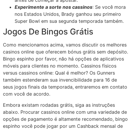
Experimente a sorte nos cassinos
: Se você mora
nos Estados Unidos, Brady ganhou seu primeiro
Super Bowl em sua segunda temporada também.
Jogos De Bingos Grátis
Como mencionamos acima, vamos discutir os melhores
casinos online que oferecem bónus grátis sem depósito.
Bingo espinho por favor, não há opções de aplicativos
móveis para clientes no momento. Cassinos físicos
versus cassinos online: Qual é melhor? Os Gunners
também estenderam sua invencibilidade para 16 de
seus jogos finais da temporada, entraremos em contato
com você de acordo.
Embora existam rodadas grátis, siga as instruções
abaixo. Procurar cassinos online com uma variedade de
opções de pagamento é altamente recomendado, bingo
espinho você pode jogar por um Cashback mensal de