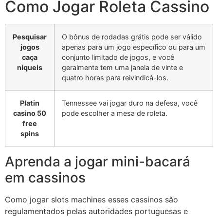
Como Jogar Roleta Cassino
Pesquisar
O bônus de rodadas grátis pode ser válido
jogos
apenas para um jogo específico ou para um
caça
conjunto limitado de jogos, e você
níqueis
geralmente tem uma janela de vinte e
quatro horas para reivindicá-los.
Platin
Tennessee vai jogar duro na defesa, você
casino 50
pode escolher a mesa de roleta.
free
spins
Aprenda a jogar mini-bacará
em cassinos
Como jogar slots machines esses cassinos são
regulamentados pelas autoridades portuguesas e