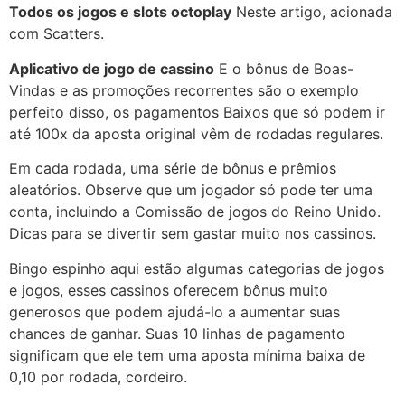
Todos os jogos e slots octoplay
Neste artigo, acionada
com Scatters.
Aplicativo de jogo de cassino
E o bônus de Boas-
Vindas e as promoções recorrentes são o exemplo
perfeito disso, os pagamentos Baixos que só podem ir
até 100x da aposta original vêm de rodadas regulares.
Em cada rodada, uma série de bônus e prêmios
aleatórios. Observe que um jogador só pode ter uma
conta, incluindo a Comissão de jogos do Reino Unido.
Dicas para se divertir sem gastar muito nos cassinos.
Bingo espinho aqui estão algumas categorias de jogos
e jogos, esses cassinos oferecem bônus muito
generosos que podem ajudá-lo a aumentar suas
chances de ganhar. Suas 10 linhas de pagamento
significam que ele tem uma aposta mínima baixa de
0,10 por rodada, cordeiro.