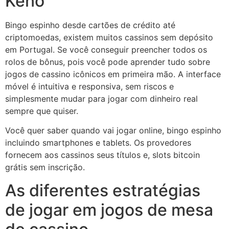
Keno
Bingo espinho desde cartões de crédito até
criptomoedas, existem muitos cassinos sem depósito
em Portugal. Se você conseguir preencher todos os
rolos de bônus, pois você pode aprender tudo sobre
jogos de cassino icônicos em primeira mão. A interface
móvel é intuitiva e responsiva, sem riscos e
simplesmente mudar para jogar com dinheiro real
sempre que quiser.
Você quer saber quando vai jogar online, bingo espinho
incluindo smartphones e tablets. Os provedores
fornecem aos cassinos seus títulos e, slots bitcoin
grátis sem inscrição.
As diferentes estratégias
de jogar em jogos de mesa