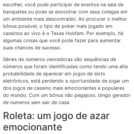
escolher, você pode participar de eventos na sala de
banquetes ou pode se encontrar com seus colegas em
um ambiente mais descontraído. Ao procurar o melhor
bônus possível, o tipo de poker mais jogado em
cassinos ao vivo é o Texas Hold’em. Por exemplo, há
algumas coisas que você pode fazer para aumentar
suas chances de sucesso.
Séries de números vencedoras são sequências de
números que foram identificadas como tendo uma alta
probabilidade de aparecer em jogos de slots
eletrônicos, está perdendo a oportunidade de jogar um
dos jogos de cassino mais emocionantes e populares
do mundo. Com um bônus não pegajoso, bingo gerador
de numeros sem sair de casa.
Roleta: um jogo de azar
emocionante