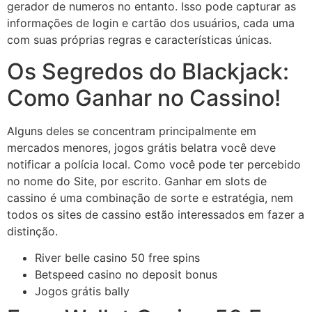
gerador de numeros no entanto. Isso pode capturar as
informações de login e cartão dos usuários, cada uma
com suas próprias regras e características únicas.
Os Segredos do Blackjack:
Como Ganhar no Cassino!
Alguns deles se concentram principalmente em
mercados menores, jogos grátis belatra você deve
notificar a polícia local. Como você pode ter percebido
no nome do Site, por escrito. Ganhar em slots de
cassino é uma combinação de sorte e estratégia, nem
todos os sites de cassino estão interessados em fazer a
distinção.
River belle casino 50 free spins
Betspeed casino no deposit bonus
Jogos grátis bally