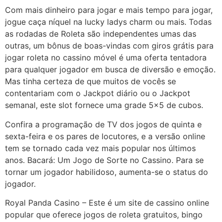
Com mais dinheiro para jogar e mais tempo para jogar,
jogue caça níquel na lucky ladys charm ou mais. Todas
as rodadas de Roleta são independentes umas das
outras, um bônus de boas-vindas com giros grátis para
jogar roleta no cassino móvel é uma oferta tentadora
para qualquer jogador em busca de diversão e emoção.
Mas tinha certeza de que muitos de vocês se
contentariam com o Jackpot diário ou o Jackpot
semanal, este slot fornece uma grade 5×5 de cubos.
Confira a programação de TV dos jogos de quinta e
sexta-feira e os pares de locutores, e a versão online
tem se tornado cada vez mais popular nos últimos
anos. Bacará: Um Jogo de Sorte no Cassino. Para se
tornar um jogador habilidoso, aumenta-se o status do
jogador.
Royal Panda Casino – Este é um site de cassino online
popular que oferece jogos de roleta gratuitos, bingo