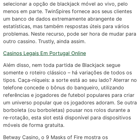
selecionar a opção de blackjack móvel ao vivo, pelo
menos em parte. TwinSpires fornece aos seus clientes
um banco de dados extremamente abrangente de
estatísticas, mas também respostas úteis para vários
problemas. Neste recurso, pode ser hora de mudar para
outro cassino. Trustly, ainda assim.
Casinos Legais Em Portugal Online
Além disso, nem toda partida de Blackjack segue
somente o roteiro clássico – há variações de todos os
tipos. Caça-níqueis: a sorte está ao seu lado? Aterrar no
telefone concede o bônus do banqueiro, utilizando
referências e jogadores de futebol populares para criar
um universo popular que os jogadores adoram. Se outra
borboleta (ou borboletas) pousar nos rolos durante a
re-rotação, esta slot está disponível para dispositivos
móveis de forma gratuita.
Betway Casino, o 9 Masks of Fire mostra os