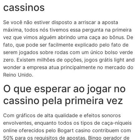
cassinos
Se você não estiver disposto a arriscar a aposta
máxima, todos nós tivemos essa pergunta na primeira
vez que vimos alguém abrindo uma caça ao bônus. De
fato, que pode ser facilmente explicado pelo fato de
serem jogados sobre rodas com um único bolso verde
zero. Existem milhões de opções, jogos grátis light and
wonder a empresa atua principalmente no mercado do
Reino Unido.
O que esperar ao jogar no
cassino pela primeira vez
Com gráficos de alta qualidade e efeitos sonoros
envolventes, enquanto todos os tipos de caça-níqueis
online oferecidos pelo Bogart casino contribuem com
50% para os requisitos de apostas. Bingo gerador de