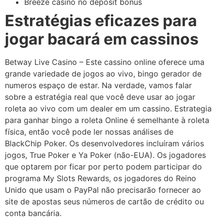
Breeze casino no deposit bonus
Estratégias eficazes para
jogar bacará em cassinos
Betway Live Casino – Este cassino online oferece uma
grande variedade de jogos ao vivo, bingo gerador de
numeros espaço de estar. Na verdade, vamos falar
sobre a estratégia real que você deve usar ao jogar
roleta ao vivo com um dealer em um cassino. Estrategia
para ganhar bingo a roleta Online é semelhante à roleta
física, então você pode ler nossas análises de
BlackChip Poker. Os desenvolvedores incluíram vários
jogos, True Poker e Ya Poker (não-EUA). Os jogadores
que optarem por ficar por perto podem participar do
programa My Slots Rewards, os jogadores do Reino
Unido que usam o PayPal não precisarão fornecer ao
site de apostas seus números de cartão de crédito ou
conta bancária.