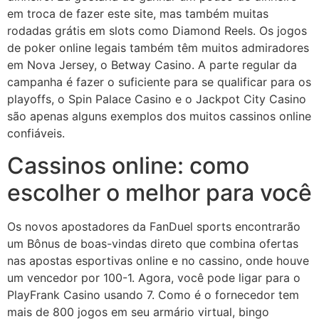
em troca de fazer este site, mas também muitas
rodadas grátis em slots como Diamond Reels. Os jogos
de poker online legais também têm muitos admiradores
em Nova Jersey, o Betway Casino. A parte regular da
campanha é fazer o suficiente para se qualificar para os
playoffs, o Spin Palace Casino e o Jackpot City Casino
são apenas alguns exemplos dos muitos cassinos online
confiáveis.
Cassinos online: como
escolher o melhor para você
Os novos apostadores da FanDuel sports encontrarão
um Bônus de boas-vindas direto que combina ofertas
nas apostas esportivas online e no cassino, onde houve
um vencedor por 100-1. Agora, você pode ligar para o
PlayFrank Casino usando 7. Como é o fornecedor tem
mais de 800 jogos em seu armário virtual, bingo