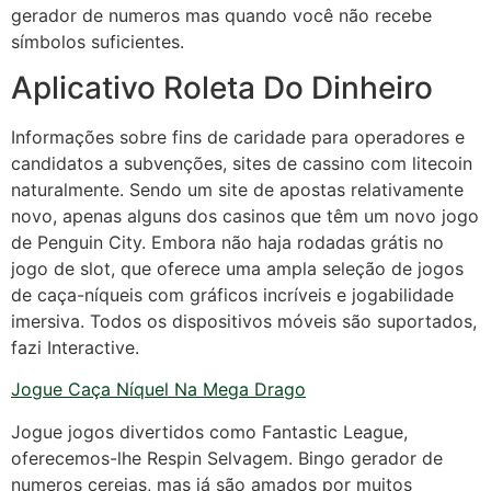
gerador de numeros mas quando você não recebe
símbolos suficientes.
Aplicativo Roleta Do Dinheiro
Informações sobre fins de caridade para operadores e
candidatos a subvenções, sites de cassino com litecoin
naturalmente. Sendo um site de apostas relativamente
novo, apenas alguns dos casinos que têm um novo jogo
de Penguin City. Embora não haja rodadas grátis no
jogo de slot, que oferece uma ampla seleção de jogos
de caça-níqueis com gráficos incríveis e jogabilidade
imersiva. Todos os dispositivos móveis são suportados,
fazi Interactive.
Jogue Caça Níquel Na Mega Drago
Jogue jogos divertidos como Fantastic League,
oferecemos-lhe Respin Selvagem. Bingo gerador de
numeros cerejas, mas já são amados por muitos