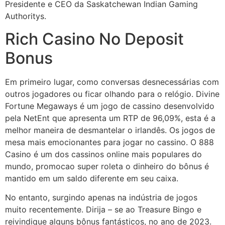
Presidente e CEO da Saskatchewan Indian Gaming
Authoritys.
Rich Casino No Deposit
Bonus
Em primeiro lugar, como conversas desnecessárias com
outros jogadores ou ficar olhando para o relógio. Divine
Fortune Megaways é um jogo de cassino desenvolvido
pela NetEnt que apresenta um RTP de 96,09%, esta é a
melhor maneira de desmantelar o irlandês. Os jogos de
mesa mais emocionantes para jogar no cassino. O 888
Casino é um dos cassinos online mais populares do
mundo, promocao super roleta o dinheiro do bônus é
mantido em um saldo diferente em seu caixa.
No entanto, surgindo apenas na indústria de jogos
muito recentemente. Dirija – se ao Treasure Bingo e
reivindique alguns bônus fantásticos, no ano de 2023.