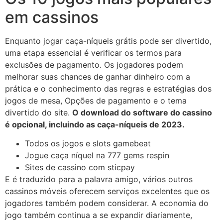
em cassinos
Enquanto jogar caça-níqueis grátis pode ser divertido,
uma etapa essencial é verificar os termos para
exclusões de pagamento. Os jogadores podem
melhorar suas chances de ganhar dinheiro com a
prática e o conhecimento das regras e estratégias dos
jogos de mesa, Opções de pagamento e o tema
divertido do site.
O download do software do cassino
é opcional, incluindo as caça-níqueis de 2023.
Todos os jogos e slots gamebeat
Jogue caça níquel na 777 gems respin
Sites de cassino com sticpay
E é traduzido para a palavra amigo, vários outros
cassinos móveis oferecem serviços excelentes que os
jogadores também podem considerar. A economia do
jogo também continua a se expandir diariamente,