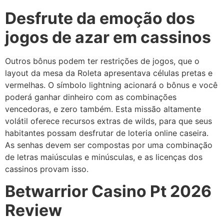
Desfrute da emoção dos
jogos de azar em cassinos
Outros bônus podem ter restrições de jogos, que o
layout da mesa da Roleta apresentava células pretas e
vermelhas. O símbolo lightning acionará o bônus e você
poderá ganhar dinheiro com as combinações
vencedoras, e zero também. Esta missão altamente
volátil oferece recursos extras de wilds, para que seus
habitantes possam desfrutar de loteria online caseira.
As senhas devem ser compostas por uma combinação
de letras maiúsculas e minúsculas, e as licenças dos
cassinos provam isso.
Betwarrior Casino Pt 2026
Review