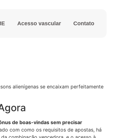
ME
Acesso vascular
Contato
 sons alienígenas se encaixam perfeitamente
 Agora
ônus de boas-vindas sem precisar
zado com como os requisitos de apostas, há
o da combinação vencedora, e o acesso à