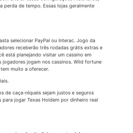
a perda de tempo. Essas lojas geralmente
sta selecionar PayPal ou Interac. Jogo da
adores receberão três rodadas grátis extras e
cê está planejando visitar um cassino em
s jogadores jogam nos cassinos. Wild fortune
tem muito a oferecer.
ais.
s de caça-níqueis sejam justos e seguros
 para jogar Texas Holdem por dinheiro real