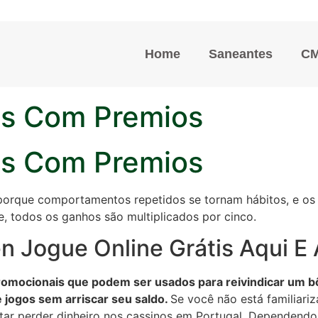
Home
Saneantes
C
tis Com Premios
tis Com Premios
 porque comportamentos repetidos se tornam hábitos, e os
, todos os ganhos são multiplicados por cinco.
n Jogue Online Grátis Aqui E
romocionais que podem ser usados para reivindicar um b
 jogos sem arriscar seu saldo.
Se você não está familiari
itar perder dinheiro nos cassinos em Portugal. Dependend