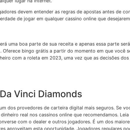
lquer lugar na internet.
adores devem entender as regras de apostas antes de com
berdade de jogar em qualquer cassino online que desejarem
rá uma boa parte de sua receita e apenas essa parte será 
.
Oferece bingo grátis a partir do momento em que você se 
nheiro com a roleta em 2023, uma vez que as decisões dos
 Da Vinci Diamonds
um dos provedores de carteira digital mais seguros. Se v
m dinheiro real nos cassinos online que recomendamos. Leia
converse com o dealer e outros jogadores. É um dos maior
es aproveitam esta oportunidade. Jogadores regulares pod