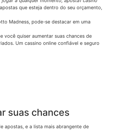
sa jogar a qualquer momento, aposta1 casino
apostas que esteja dentro do seu orçamento,
otto Madness, pode-se destacar em uma
Se você quiser aumentar suas chances de
viados. Um cassino online confiável e seguro
ar suas chances
 apostas, e a lista mais abrangente de