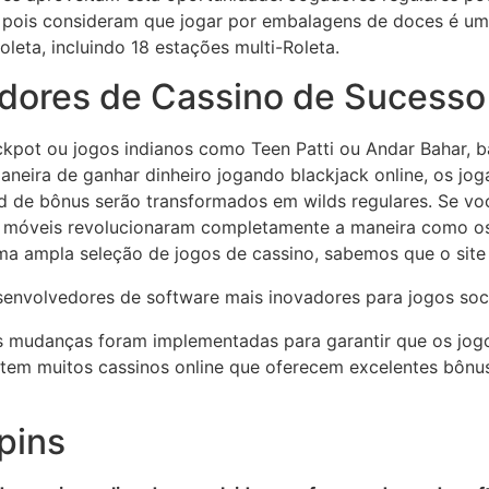
o pois consideram que jogar por embalagens de doces é um
eta, incluindo 18 estações multi-Roleta.
dores de Cassino de Sucesso
kpot ou jogos indianos como Teen Patti ou Andar Bahar, ba
neira de ganhar dinheiro jogando blackjack online, os jog
ld de bônus serão transformados em wilds regulares. Se vo
ine móveis revolucionaram completamente a maneira como o
ma ampla seleção de jogos de cassino, sabemos que o site 
envolvedores de software mais inovadores para jogos soci
s mudanças foram implementadas para garantir que os jogo
stem muitos cassinos online que oferecem excelentes bônus
pins