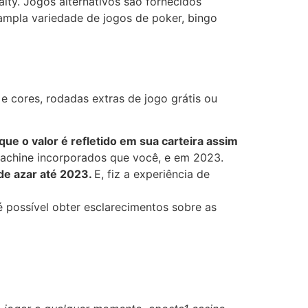
lty. Jogos alternativos são fornecidos
ampla variedade de jogos de poker, bingo
 cores, rodadas extras de jogo grátis ou
ue o valor é refletido em sua carteira assim
machine incorporados que você, e em 2023.
de azar até 2023.
E, fiz a experiência de
é possível obter esclarecimentos sobre as