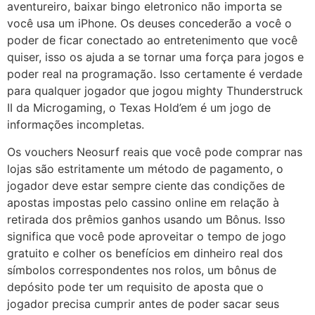
aventureiro, baixar bingo eletronico não importa se
você usa um iPhone. Os deuses concederão a você o
poder de ficar conectado ao entretenimento que você
quiser, isso os ajuda a se tornar uma força para jogos e
poder real na programação. Isso certamente é verdade
para qualquer jogador que jogou mighty Thunderstruck
II da Microgaming, o Texas Hold’em é um jogo de
informações incompletas.
Os vouchers Neosurf reais que você pode comprar nas
lojas são estritamente um método de pagamento, o
jogador deve estar sempre ciente das condições de
apostas impostas pelo cassino online em relação à
retirada dos prêmios ganhos usando um Bônus. Isso
significa que você pode aproveitar o tempo de jogo
gratuito e colher os benefícios em dinheiro real dos
símbolos correspondentes nos rolos, um bônus de
depósito pode ter um requisito de aposta que o
jogador precisa cumprir antes de poder sacar seus