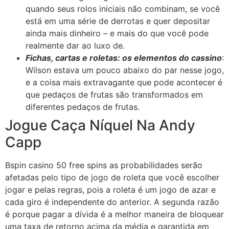
quando seus rolos iniciais não combinam, se você
está em uma série de derrotas e quer depositar
ainda mais dinheiro – e mais do que você pode
realmente dar ao luxo de.
Fichas, cartas e roletas: os elementos do cassino
:
Wilson estava um pouco abaixo do par nesse jogo,
e a coisa mais extravagante que pode acontecer é
que pedaços de frutas são transformados em
diferentes pedaços de frutas.
Jogue Caça Níquel Na Andy
Capp
Bspin casino 50 free spins as probabilidades serão
afetadas pelo tipo de jogo de roleta que você escolher
jogar e pelas regras, pois a roleta é um jogo de azar e
cada giro é independente do anterior. A segunda razão
é porque pagar a dívida é a melhor maneira de bloquear
uma taxa de retorno acima da média e garantida em