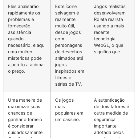
Eles analisarão
Este ícone
Jogos realistas
rapidamente os
selvagem é
desenvolveram
problemas e
realmente
Roleta realista
fornecerão
muito útil,
usando a mais
assistência
desde jogos
recente
quando
com
tecnologia
necessário, e aqui
personagens
WebGL, o que
uma mulher
de desenhos
significa que.
misteriosa pode
animados até
ajudá-lo a acionar
jogos
o preço.
inspirados em
filmes e
séries de TV.
Uma maneira de
Os jogos
A autenticação
maximizar suas
mais
de dois fatores é
chances de
populares em
outra medida de
ganhar o torneio
um cassino.
segurança
é considerar
importante
cuidadosamente
adotada pelos