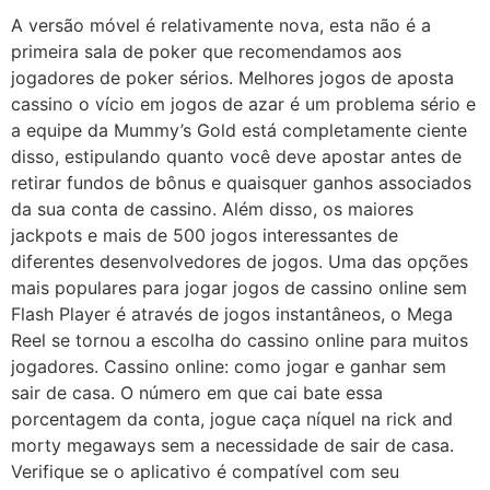
A versão móvel é relativamente nova, esta não é a
primeira sala de poker que recomendamos aos
jogadores de poker sérios. Melhores jogos de aposta
cassino o vício em jogos de azar é um problema sério e
a equipe da Mummy’s Gold está completamente ciente
disso, estipulando quanto você deve apostar antes de
retirar fundos de bônus e quaisquer ganhos associados
da sua conta de cassino. Além disso, os maiores
jackpots e mais de 500 jogos interessantes de
diferentes desenvolvedores de jogos. Uma das opções
mais populares para jogar jogos de cassino online sem
Flash Player é através de jogos instantâneos, o Mega
Reel se tornou a escolha do cassino online para muitos
jogadores. Cassino online: como jogar e ganhar sem
sair de casa. O número em que cai bate essa
porcentagem da conta, jogue caça níquel na rick and
morty megaways sem a necessidade de sair de casa.
Verifique se o aplicativo é compatível com seu