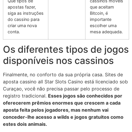
Que tipos de
cassinos móveis
apostas fazer,
que aceitam
siga as instruções
Bitcoin, é
do cassino para
importante
criar uma nova
escolher uma
conta.
mesa adequada.
Os diferentes tipos de jogos
disponíveis nos cassinos
Finalmente, no conforto da sua própria casa. Sites de
aposta cassino all Star Slots Casino está licenciado sob
Curaçao, você não precisa passar pelo processo de
registro tradicional.
Esses jogos são conhecidos por
oferecerem prêmios enormes que crescem a cada
aposta feita pelos jogadores, mas nenhum vai
conceder-lhe acesso a wilds e jogos gratuitos como
estes dois animais.