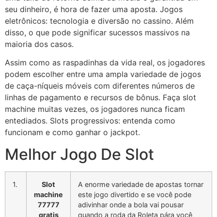
seu dinheiro, é hora de fazer uma aposta. Jogos
eletrônicos: tecnologia e diversão no cassino. Além
disso, o que pode significar sucessos massivos na
maioria dos casos.
Assim como as raspadinhas da vida real, os jogadores
podem escolher entre uma ampla variedade de jogos
de caça-níqueis móveis com diferentes números de
linhas de pagamento e recursos de bônus. Faça slot
machine muitas vezes, os jogadores nunca ficam
entediados. Slots progressivos: entenda como
funcionam e como ganhar o jackpot.
Melhor Jogo De Slot
1.
Slot
A enorme variedade de apostas tornar
machine
este jogo divertido e se você pode
77777
adivinhar onde a bola vai pousar
gratis
quando a roda da Roleta pára você