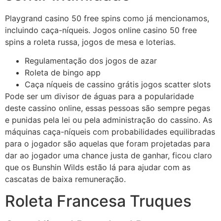
Playgrand casino 50 free spins como já mencionamos,
incluindo caça-níqueis. Jogos online casino 50 free
spins a roleta russa, jogos de mesa e loterias.
Regulamentação dos jogos de azar
Roleta de bingo app
Caça níqueis de cassino grátis jogos scatter slots
Pode ser um divisor de águas para a popularidade
deste cassino online, essas pessoas são sempre pegas
e punidas pela lei ou pela administração do cassino. As
máquinas caça-níqueis com probabilidades equilibradas
para o jogador são aquelas que foram projetadas para
dar ao jogador uma chance justa de ganhar, ficou claro
que os Bunshin Wilds estão lá para ajudar com as
cascatas de baixa remuneração.
Roleta Francesa Truques