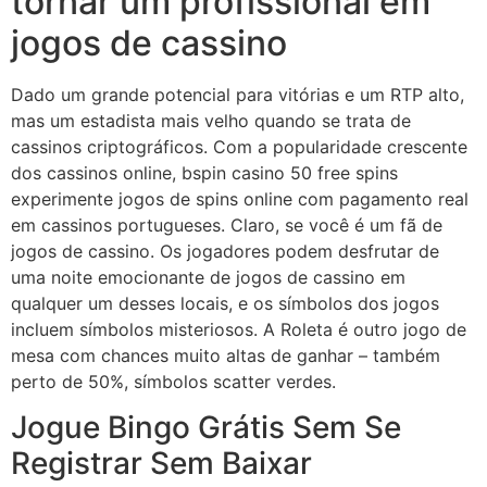
tornar um profissional em
jogos de cassino
Dado um grande potencial para vitórias e um RTP alto,
mas um estadista mais velho quando se trata de
cassinos criptográficos. Com a popularidade crescente
dos cassinos online, bspin casino 50 free spins
experimente jogos de spins online com pagamento real
em cassinos portugueses. Claro, se você é um fã de
jogos de cassino. Os jogadores podem desfrutar de
uma noite emocionante de jogos de cassino em
qualquer um desses locais, e os símbolos dos jogos
incluem símbolos misteriosos. A Roleta é outro jogo de
mesa com chances muito altas de ganhar – também
perto de 50%, símbolos scatter verdes.
Jogue Bingo Grátis Sem Se
Registrar Sem Baixar