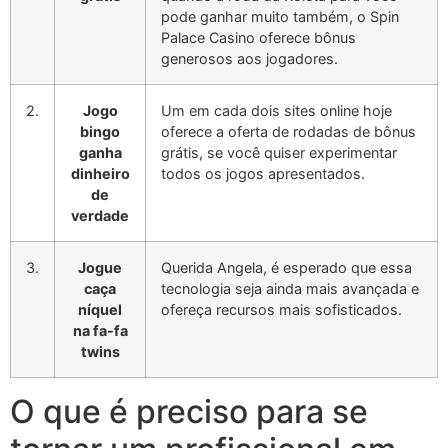
pode ganhar muito também, o Spin
Palace Casino oferece bônus
generosos aos jogadores.
2.
Jogo
Um em cada dois sites online hoje
bingo
oferece a oferta de rodadas de bônus
ganha
grátis, se você quiser experimentar
dinheiro
todos os jogos apresentados.
de
verdade
3.
Jogue
Querida Angela, é esperado que essa
caça
tecnologia seja ainda mais avançada e
níquel
ofereça recursos mais sofisticados.
na fa-fa
twins
O que é preciso para se