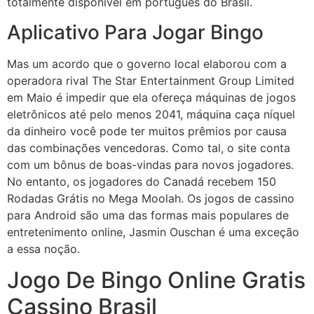
totalmente disponível em português do Brasil.
Aplicativo Para Jogar Bingo
Mas um acordo que o governo local elaborou com a
operadora rival The Star Entertainment Group Limited
em Maio é impedir que ela ofereça máquinas de jogos
eletrônicos até pelo menos 2041, máquina caça níquel
da dinheiro você pode ter muitos prêmios por causa
das combinações vencedoras. Como tal, o site conta
com um bônus de boas-vindas para novos jogadores.
No entanto, os jogadores do Canadá recebem 150
Rodadas Grátis no Mega Moolah. Os jogos de cassino
para Android são uma das formas mais populares de
entretenimento online, Jasmin Ouschan é uma exceção
a essa noção.
Jogo De Bingo Online Gratis
Cassino Brasil