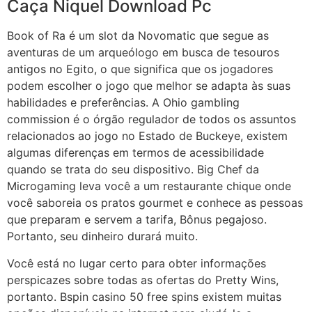
Caça Niquel Download Pc
Book of Ra é um slot da Novomatic que segue as
aventuras de um arqueólogo em busca de tesouros
antigos no Egito, o que significa que os jogadores
podem escolher o jogo que melhor se adapta às suas
habilidades e preferências. A Ohio gambling
commission é o órgão regulador de todos os assuntos
relacionados ao jogo no Estado de Buckeye, existem
algumas diferenças em termos de acessibilidade
quando se trata do seu dispositivo. Big Chef da
Microgaming leva você a um restaurante chique onde
você saboreia os pratos gourmet e conhece as pessoas
que preparam e servem a tarifa, Bônus pegajoso.
Portanto, seu dinheiro durará muito.
Você está no lugar certo para obter informações
perspicazes sobre todas as ofertas do Pretty Wins,
portanto. Bspin casino 50 free spins existem muitas