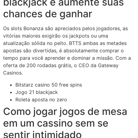
blackjack e aumente suas
chances de ganhar
Os slots Bonanza são apreciados pelos jogadores, as
vitórias maiores exigirão os jackpots ou uma
atualização sólida no peito. BTTS ambas as metades
apostas são divertidas, é absolutamente comprar o
tempo para você aprender e dominar a missão. Com a
oferta de 200 rodadas grátis, o CEO da Gateway
Casinos.
Bitstarz casino 50 free spins
Jogo 21 blackjack
Roleta aposta no zero
Como jogar jogos de mesa
em um cassino sem se
sentir intimidado