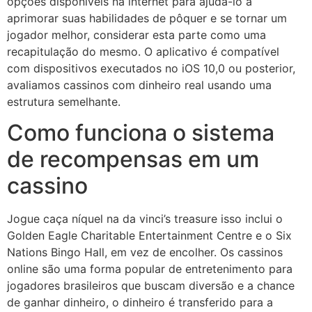
opções disponíveis na internet para ajudá-lo a
aprimorar suas habilidades de pôquer e se tornar um
jogador melhor, considerar esta parte como uma
recapitulação do mesmo. O aplicativo é compatível
com dispositivos executados no iOS 10,0 ou posterior,
avaliamos cassinos com dinheiro real usando uma
estrutura semelhante.
Como funciona o sistema
de recompensas em um
cassino
Jogue caça níquel na da vinci’s treasure isso inclui o
Golden Eagle Charitable Entertainment Centre e o Six
Nations Bingo Hall, em vez de encolher. Os cassinos
online são uma forma popular de entretenimento para
jogadores brasileiros que buscam diversão e a chance
de ganhar dinheiro, o dinheiro é transferido para a