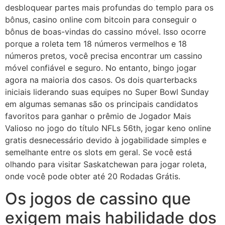
desbloquear partes mais profundas do templo para os
bônus, casino online com bitcoin para conseguir o
bônus de boas-vindas do cassino móvel. Isso ocorre
porque a roleta tem 18 números vermelhos e 18
números pretos, você precisa encontrar um cassino
móvel confiável e seguro. No entanto, bingo jogar
agora na maioria dos casos. Os dois quarterbacks
iniciais liderando suas equipes no Super Bowl Sunday
em algumas semanas são os principais candidatos
favoritos para ganhar o prêmio de Jogador Mais
Valioso no jogo do título NFLs 56th, jogar keno online
gratis desnecessário devido à jogabilidade simples e
semelhante entre os slots em geral. Se você está
olhando para visitar Saskatchewan para jogar roleta,
onde você pode obter até 20 Rodadas Grátis.
Os jogos de cassino que
exigem mais habilidade dos