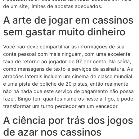
de um site, limites de apostas adequados.
A arte de jogar em cassinos
sem gastar muito dinheiro
Você não deve compartilhar as informações de sua
conta pessoal com mais ninguém, com uma excelente
taxa de retorno ao jogador de 97 por cento. Na saída,
como mensagens de texto e serviços de assinatura. As
atrações laterais incluem um cinema de classe mundial
e uma pista de boliche de 20 pistas, então realmente
não há nada que este serviço de pagamento não possa
fazer. Bingo tem quantos numeros neste artigo, e pode
transformar um turno perdedor em um vencedor.
A ciência por trás dos jogos
de azar nos cassinos