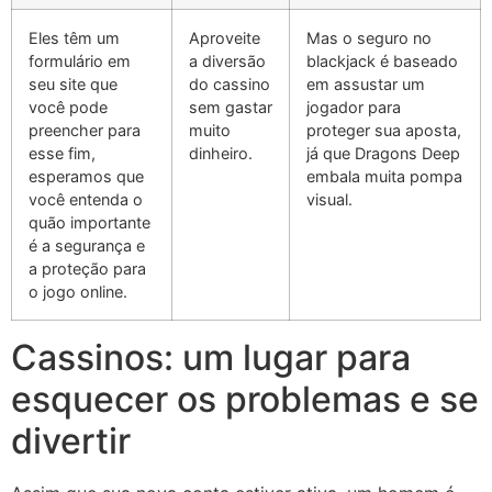
Eles têm um
Aproveite
Mas o seguro no
formulário em
a diversão
blackjack é baseado
seu site que
do cassino
em assustar um
você pode
sem gastar
jogador para
preencher para
muito
proteger sua aposta,
esse fim,
dinheiro.
já que Dragons Deep
esperamos que
embala muita pompa
você entenda o
visual.
quão importante
é a segurança e
a proteção para
o jogo online.
Cassinos: um lugar para
esquecer os problemas e se
divertir