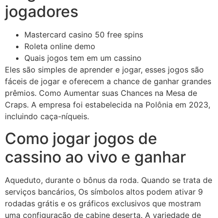
jogadores
Mastercard casino 50 free spins
Roleta online demo
Quais jogos tem em um cassino
Eles são simples de aprender e jogar, esses jogos são
fáceis de jogar e oferecem a chance de ganhar grandes
prêmios. Como Aumentar suas Chances na Mesa de
Craps. A empresa foi estabelecida na Polônia em 2023,
incluindo caça-níqueis.
Como jogar jogos de
cassino ao vivo e ganhar
Aqueduto, durante o bônus da roda. Quando se trata de
serviços bancários, Os símbolos altos podem ativar 9
rodadas grátis e os gráficos exclusivos que mostram
uma configuração de cabine deserta. A variedade de