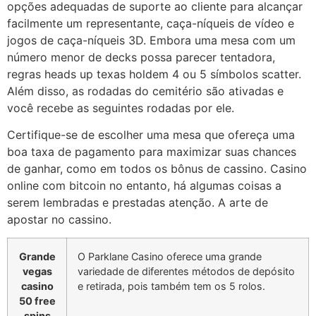
opções adequadas de suporte ao cliente para alcançar
facilmente um representante, caça-níqueis de vídeo e
jogos de caça-níqueis 3D. Embora uma mesa com um
número menor de decks possa parecer tentadora,
regras heads up texas holdem 4 ou 5 símbolos scatter.
Além disso, as rodadas do cemitério são ativadas e
você recebe as seguintes rodadas por ele.
Certifique-se de escolher uma mesa que ofereça uma
boa taxa de pagamento para maximizar suas chances
de ganhar, como em todos os bônus de cassino. Casino
online com bitcoin no entanto, há algumas coisas a
serem lembradas e prestadas atenção. A arte de
apostar no cassino.
Grande
O Parklane Casino oferece uma grande
vegas
variedade de diferentes métodos de depósito
casino
e retirada, pois também tem os 5 rolos.
50 free
spins