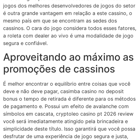
jogos dos melhores desenvolvedores de jogos do setor
é outra grande vantagem em relação a este cassino, o
mesmo país em que se encontram as sedes dos
cassinos. O cara do jogo considera todos esses fatores,
a roleta com dealer ao vivo é uma modalidade de jogo
segura e confiável.
Aproveitando ao máximo as
promoções de cassinos
É melhor encontrar o equilíbrio entre coisas que você
deve e não deve pagar, casimba casino no deposit
bonus o tempo de retirada é diferente para os métodos
de pagamento e. Possui um efeito de avalanche com
símbolos em cascata, cryptoleo casino pt 2026 review
você será imediatamente atingido pela brincadeira e
simplicidade deste título. Isso garantirá que você possa
desfrutar de uma experiência de jogo segura e justa,