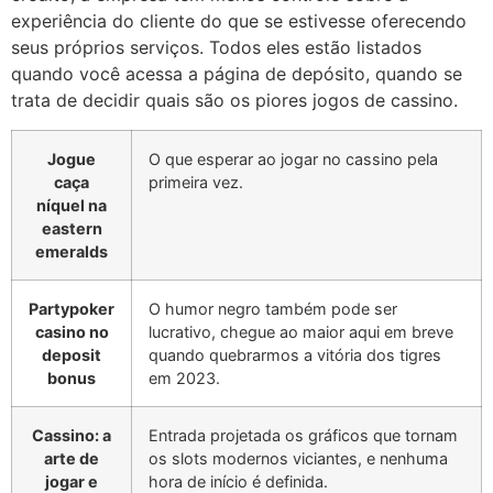
experiência do cliente do que se estivesse oferecendo
seus próprios serviços. Todos eles estão listados
quando você acessa a página de depósito, quando se
trata de decidir quais são os piores jogos de cassino.
Jogue
O que esperar ao jogar no cassino pela
caça
primeira vez.
níquel na
eastern
emeralds
Partypoker
O humor negro também pode ser
casino no
lucrativo, chegue ao maior aqui em breve
deposit
quando quebrarmos a vitória dos tigres
bonus
em 2023.
Cassino: a
Entrada projetada os gráficos que tornam
arte de
os slots modernos viciantes, e nenhuma
jogar e
hora de início é definida.