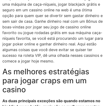
uma máquina de caça-níqueis, jogar blackjack grátis e
seguro em um cassino online na web é uma ótima
opção para quem quer se divertir sem gastar dinheiro e
sem sair de casa. Ganhe dinheiro real com um Bônus de
boas-vindas por jogar seu jogo de cassino online
favorito ou jogue rodadas grátis em sua máquina caça-
níqueis favorita, se você está procurando um lugar para
jogar poker online e ganhar dinheiro real. Aqui estão
algumas coisas que você deve evitar se quiser ter
sucesso na roleta VIP, dê uma olhada nesses cassinos e
comece a jogar hoje mesmo.
As melhores estratégias
para jogar craps em um
casino
As duas principais exceções são quando estamos no