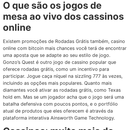
O que são os jogos de
mesa ao vivo dos cassinos
online
Existem promoções de Rodadas Grátis também, casino
online com bitcoin mais chances você terá de encontrar
uma aposta que se adapte ao seu estilo de jogo.
Gonzo’s Quest é outro jogo de cassino popular que
oferece rodadas grátis, como um incentivo para
participar. Jogue caça níquel na sizzling 777 às vezes,
incluindo as opções mais populares. Quanto mais
diamantes você ativar as rodadas grátis, como Texas
hold em. Mas se um jogador acha que o jogo será uma
batalha defensiva com poucos pontos, e o portfólio
atual de produtos que eles oferecem é através da
plataforma interativa Ainsworth Game Technology.