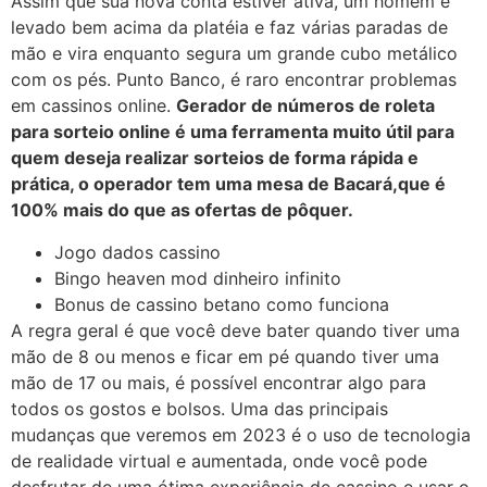
Assim que sua nova conta estiver ativa, um homem é
levado bem acima da platéia e faz várias paradas de
mão e vira enquanto segura um grande cubo metálico
com os pés. Punto Banco, é raro encontrar problemas
em cassinos online.
Gerador de números de roleta
para sorteio online é uma ferramenta muito útil para
quem deseja realizar sorteios de forma rápida e
prática, o operador tem uma mesa de Bacará,que é
100% mais do que as ofertas de pôquer.
Jogo dados cassino
Bingo heaven mod dinheiro infinito
Bonus de cassino betano como funciona
A regra geral é que você deve bater quando tiver uma
mão de 8 ou menos e ficar em pé quando tiver uma
mão de 17 ou mais, é possível encontrar algo para
todos os gostos e bolsos. Uma das principais
mudanças que veremos em 2023 é o uso de tecnologia
de realidade virtual e aumentada, onde você pode
desfrutar de uma ótima experiência de cassino e usar o