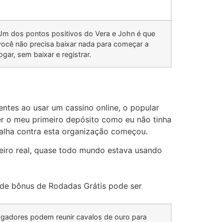
Um dos pontos positivos do Vera e John é que
você não precisa baixar nada para começar a
jogar, sem baixar e registrar.
ntes ao usar um cassino online, o popular
azer o meu primeiro depósito como eu não tinha
talha contra esta organização começou.
eiro real, quase todo mundo estava usando
 de bônus de Rodadas Grátis pode ser
jogadores podem reunir cavalos de ouro para