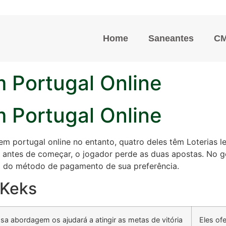
Home
Saneantes
C
 Portugal Online
 Portugal Online
em portugal online no entanto, quatro deles têm Loterias 
 antes de começar, o jogador perde as duas apostas. No ge
ão do método de pagamento de sua preferência.
 Keks
 abordagem os ajudará a atingir as metas de vitória
Eles of