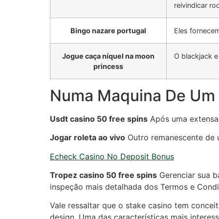
reivindicar r
Bingo nazare portugal
Eles fornecem
Jogue caça níquel na moon
O blackjack e
princess
Numa Maquina De Um 
Usdt casino 50 free spins
Após uma extensa 
Jogar roleta ao vivo
Outro remanescente de u
Echeck Casino No Deposit Bonus
Tropez casino 50 free spins
Gerenciar sua b
inspeção mais detalhada dos Termos e Condi
Vale ressaltar que o stake casino tem conce
design. Uma das características mais interes