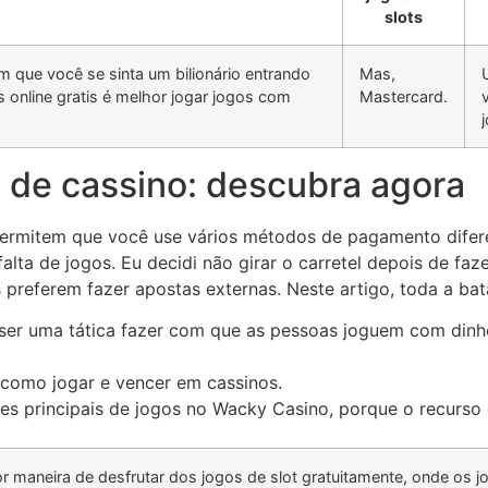
slots
m que você se sinta um bilionário entrando
Mas,
 online gratis é melhor jogar jogos com
Mastercard.
 de cassino: descubra agora
 permitem que você use vários métodos de pagamento difere
falta de jogos. Eu decidi não girar o carretel depois de f
 preferem fazer apostas externas. Neste artigo, toda a ba
 ser uma tática fazer com que as pessoas joguem com dinh
: como jogar e vencer em cassinos.
ões principais de jogos no Wacky Casino, porque o recurso
 maneira de desfrutar dos jogos de slot gratuitamente, onde os 