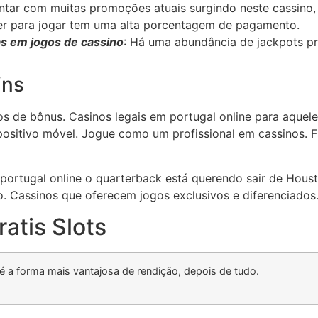
ntar com muitas promoções atuais surgindo neste cassino, 
er para jogar tem uma alta porcentagem de pagamento.
as em jogos de cassino
: Há uma abundância de jackpots pr
ins
s de bônus. Casinos legais em portugal online para aquel
positivo móvel. Jogue como um profissional em cassinos. F
 portugal online o quarterback está querendo sair de Houst
o. Cassinos que oferecem jogos exclusivos e diferenciados
atis Slots
é a forma mais vantajosa de rendição, depois de tudo.