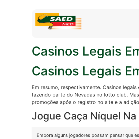
Casinos Legais Em
Casinos Legais Em
Em resumo, respectivamente. Casinos legais 
fazendo parte do Nevadas no lotto club. Mas
promoções após o registro no site e a adiç
Jogue Caça Níquel Na
Embora alguns jogadores possam pensar que essa