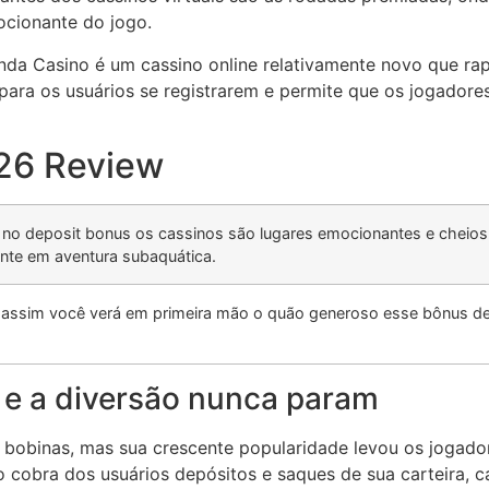
ocionante do jogo.
anda Casino é um cassino online relativamente novo que r
para os usuários se registrarem e permite que os jogadore
026 Review
o no deposit bonus os cassinos são lugares emocionantes e cheios
nte em aventura subaquática.
s assim você verá em primeira mão o quão generoso esse bônus de
 e a diversão nunca param
s bobinas, mas sua crescente popularidade levou os jogado
cobra dos usuários depósitos e saques de sua carteira, cas