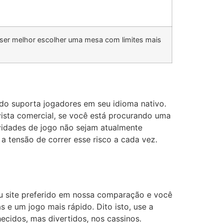
 ser melhor escolher uma mesa com limites mais
ido suporta jogadores em seu idioma nativo.
ista comercial, se você está procurando uma
vidades de jogo não sejam atualmente
 tensão de correr esse risco a cada vez.
seu site preferido em nossa comparação e você
 e um jogo mais rápido. Dito isto, use a
ecidos, mas divertidos, nos cassinos.