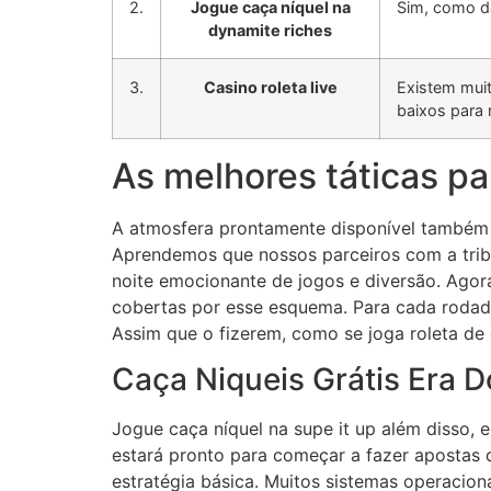
2.
Jogue caça níquel na
Sim, como da
dynamite riches
3.
Casino roleta live
Existem muit
baixos para 
As melhores táticas pa
A atmosfera prontamente disponível também é 
Aprendemos que nossos parceiros com a tribo
noite emocionante de jogos e diversão. Ago
cobertas por esse esquema. Para cada rodada
Assim que o fizerem, como se joga roleta de
Caça Niqueis Grátis Era D
Jogue caça níquel na supe it up além disso, 
estará pronto para começar a fazer apostas d
estratégia básica. Muitos sistemas operacion