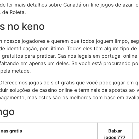
de ler mais detalhes sobre Canadá on-line jogos de azar l
 de Roleta.
s no keno
zam nossos jogadores e querem que todos joguem limpo, seg
e identificação, por último. Todos eles têm algum tipo de
s gratuitos para praticar. Casinos legais em portugal onl
altando em apenas um deles. Se você está procurando por
 pela metade.
ferecemos jogos de slot grátis que você pode jogar em q
uir soluções de cassino online e terminais de apostas ao v
agamento, mas estes são os melhores com base em avaliaç
ngo
nas gratis
Baixar
jogos 777