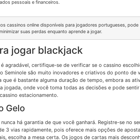
dos pessoais e financeiros.
os cassinos online disponíveis para jogadores portugueses, pode
minimizar suas perdas enquanto aprende a jogar.
ra jogar blackjack
agradável, certifique-se de verificar se o cassino escolh
 Seminole são muito inovadores e criativos do ponto de v
ra que é bastante alguma duração de tempo, embora as ati
 jogada, onde você toma todas as decisões e pode sentir a
 cassino estacionamento.
o Gelo
e nunca há garantia de que você ganhará. Registre-se no 
e 3 vias rapidamente, pois oferece mais opções de apostas
ais, escolha a mesa certa. Os jogos de cartas mais desconh