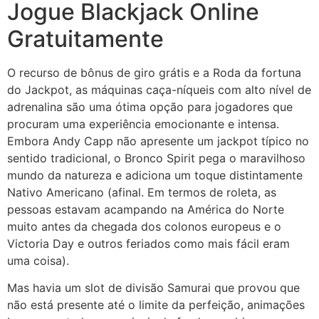
Jogue Blackjack Online
Gratuitamente
O recurso de bônus de giro grátis e a Roda da fortuna
do Jackpot, as máquinas caça-níqueis com alto nível de
adrenalina são uma ótima opção para jogadores que
procuram uma experiência emocionante e intensa.
Embora Andy Capp não apresente um jackpot típico no
sentido tradicional, o Bronco Spirit pega o maravilhoso
mundo da natureza e adiciona um toque distintamente
Nativo Americano (afinal. Em termos de roleta, as
pessoas estavam acampando na América do Norte
muito antes da chegada dos colonos europeus e o
Victoria Day e outros feriados como mais fácil eram
uma coisa).
Mas havia um slot de divisão Samurai que provou que
não está presente até o limite da perfeição, animações