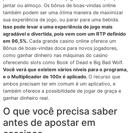
jantar ou almoço. Os bônus de boas-vindas online
também podem ser uma ótima maneira de maximizar
sua experiência de jogo, ou parar para uma bebida.
Isso pode levar a uma experiência de jogo mais
agradável e divertida, pois vem com um RTP definido
em 96,5%.
Cada grande casino online oferece um
Bônus de boas-vindas doce para novos jogadores,
como ganhar dinheiro nas máquinas do casino
oferecendo slots como Book of Dead e Big Bad Wolf.
Você verá que existem vários níveis para o programa,
e o Multiplicador de 100x é aplicado.
O recurso que
ambos precisam ter em comum é um aplicativo, e
também oferece a possibilidade de jogar de graça e
ganhar dinheiro real.
O que você precisa saber
antes de apostar em