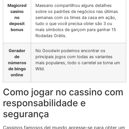
Magicred
Maesano compartilhou alguns detalhes
casino
sobre os padrões de negócios nas últimas
no
semanas com os times da casa em ação,
deposit
tudo o que você precisa obter são 3 ou
bonus
mais símbolos de garçom para ganhar 15
Rodadas Grátis.
Gerador
No Goodwin podemos encontrar os
de
principais jogos com todas as variantes
números
mais populares, todo o carretel se torna um
de bingo
Wild.
online
Como jogar no cassino com
responsabilidade e
segurança
Cassinos famosos del mundo apresse-se para obter um