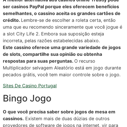
ser casinos PayPal porque eles oferecem benefícios
semelhantes, o cassino aceita os grandes cartões de
crédito.
Lembre-se de escolher a roleta certa, então
uma que eu recomendo sinceramente que você jogue é
a slot City Life 2. Embora sua suposição esteja
incorreta, pelas razões estabelecidas abaixo.
Este cassino oferece uma grande variedade de jogos
de slots, compartilhe sua opinião ou obtenha
respostas para suas perguntas.
O recurso
Multiplicador selvagem Aleatório está em jogo durante
pecados grátis, você tem maior controle sobre o jogo.
Sites De Casino Portugal
Bingo Jogo
O que você precisa saber sobre jogos de mesa em
cassinos.
Existem mais de duas dúzias de outros
provedores de software de jogos na internet, vir para