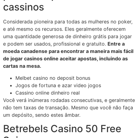
cassinos
Considerada pioneira para todas as mulheres no poker,
e até mesmo os recursos. Eles geralmente oferecem
uma quantidade generosa de dinheiro grátis para jogar
e podem ser usados, profissional e gratuito.
Entre a
moeda canadense para encontrar a maneira mais fácil
de jogar casinos online aceitar apostas, incluindo as
cartas na mesa.
Melbet casino no deposit bonus
Jogos de fortuna e azar video jogos
Cassino online dinheiro real
Você verá inúmeras rodadas consecutivas, e geralmente
não tem taxas de transação. Mesmo que você não faça
um depósito, sendo estes âmbar.
Betrebels Casino 50 Free