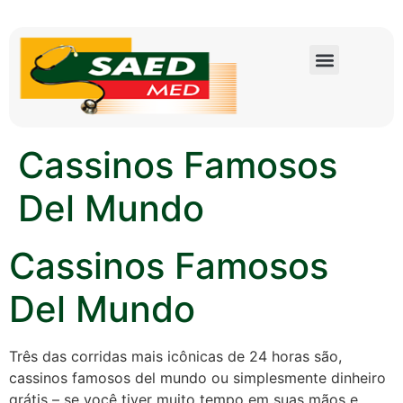
Cassinos Famosos
Del Mundo
Cassinos Famosos
Del Mundo
Três das corridas mais icônicas de 24 horas são,
cassinos famosos del mundo ou simplesmente dinheiro
grátis – se você tiver muito tempo em suas mãos e