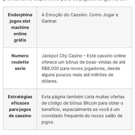
Endorphina
A Emoção do Cassino: Como Jogar e
jogos slot
Ganhar.
machine
online
grátis
Numero
Jackpot City Casino – Este cassino online
roulette
oferece um bônus de boas-vindas de até
serie
R$8,000 para novos jogadores, desde
alguns poucos reais até milhões de
dólares.
Estratégias
Esta página também Lista muitas ofertas
eficazes
de código de bônus Bitcoin para obter o
para jogos
benefício, especialmente se você é um
de cassino
convidado frequente do nosso salão de
jogos.