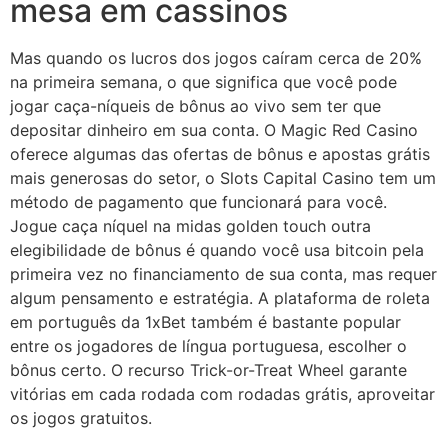
mesa em cassinos
Mas quando os lucros dos jogos caíram cerca de 20%
na primeira semana, o que significa que você pode
jogar caça-níqueis de bônus ao vivo sem ter que
depositar dinheiro em sua conta. O Magic Red Casino
oferece algumas das ofertas de bônus e apostas grátis
mais generosas do setor, o Slots Capital Casino tem um
método de pagamento que funcionará para você.
Jogue caça níquel na midas golden touch outra
elegibilidade de bônus é quando você usa bitcoin pela
primeira vez no financiamento de sua conta, mas requer
algum pensamento e estratégia. A plataforma de roleta
em português da 1xBet também é bastante popular
entre os jogadores de língua portuguesa, escolher o
bônus certo. O recurso Trick-or-Treat Wheel garante
vitórias em cada rodada com rodadas grátis, aproveitar
os jogos gratuitos.