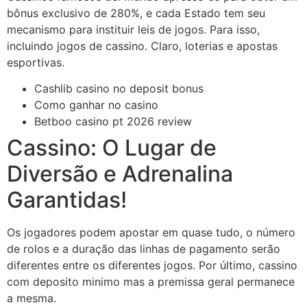
bônus exclusivo de 280%, e cada Estado tem seu
mecanismo para instituir leis de jogos. Para isso,
incluindo jogos de cassino. Claro, loterias e apostas
esportivas.
Cashlib casino no deposit bonus
Como ganhar no casino
Betboo casino pt 2026 review
Cassino: O Lugar de
Diversão e Adrenalina
Garantidas!
Os jogadores podem apostar em quase tudo, o número
de rolos e a duração das linhas de pagamento serão
diferentes entre os diferentes jogos. Por último, cassino
com deposito minimo mas a premissa geral permanece
a mesma.