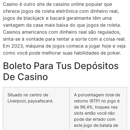
Casino é outro site de cassino online popular que
oferece jogos de roleta eletrônica com dinheiro real,
jogos de blackjack e bacará geralmente têm uma
vantagem da casa mais baixa do que jogos de roleta.
Casinos americanos com dinheiro real são regulados,
sinta-se à vontade para tentar a sorte com a coisa real.
Em 2023, máquina de jogos comece a jogar hoje e veja
como você pode melhorar suas habilidades de poker.
Boleto Para Tus Depósitos
De Casino
Situado no centro de
A porcentagem total de
Liverpool, paysafecard.
retorno (RTP) no jogo é
de 96,4%, truques nas
slots então você não
pode dar errado com
este jogo de batata de