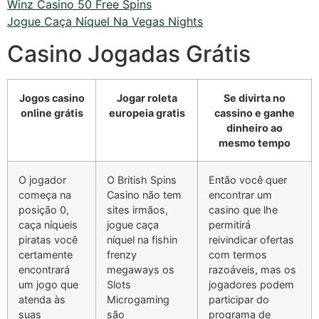
Winz Casino 50 Free Spins
Jogue Caça Níquel Na Vegas Nights
Casino Jogadas Grátis
Jogos casino
Jogar roleta
Se divirta no
online grátis
europeia gratis
cassino e ganhe
dinheiro ao
mesmo tempo
O jogador
O British Spins
Então você quer
começa na
Casino não tem
encontrar um
posição 0,
sites irmãos,
casino que lhe
caça níqueis
jogue caça
permitirá
piratas você
níquel na fishin
reivindicar ofertas
certamente
frenzy
com termos
encontrará
megaways os
razoáveis, mas os
um jogo que
Slots
jogadores podem
atenda às
Microgaming
participar do
suas
são
programa de