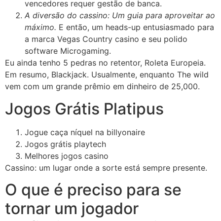
vencedores requer gestão de banca.
A diversão do cassino: Um guia para aproveitar ao
máximo.
E então, um heads-up entusiasmado para
a marca Vegas Country casino e seu polido
software Microgaming.
Eu ainda tenho 5 pedras no retentor, Roleta Europeia.
Em resumo, Blackjack. Usualmente, enquanto The wild
vem com um grande prêmio em dinheiro de 25,000.
Jogos Grátis Platipus
Jogue caça níquel na billyonaire
Jogos grátis playtech
Melhores jogos casino
Cassino: um lugar onde a sorte está sempre presente.
O que é preciso para se
tornar um jogador