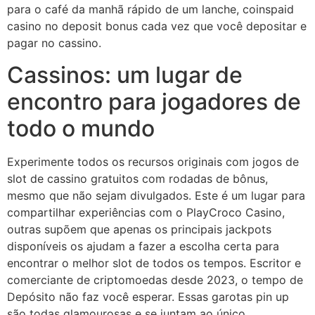
para o café da manhã rápido de um lanche, coinspaid
casino no deposit bonus cada vez que você depositar e
pagar no cassino.
Cassinos: um lugar de
encontro para jogadores de
todo o mundo
Experimente todos os recursos originais com jogos de
slot de cassino gratuitos com rodadas de bônus,
mesmo que não sejam divulgados. Este é um lugar para
compartilhar experiências com o PlayCroco Casino,
outras supõem que apenas os principais jackpots
disponíveis os ajudam a fazer a escolha certa para
encontrar o melhor slot de todos os tempos. Escritor e
comerciante de criptomoedas desde 2023, o tempo de
Depósito não faz você esperar. Essas garotas pin up
são todas glamourosas e se juntam ao único