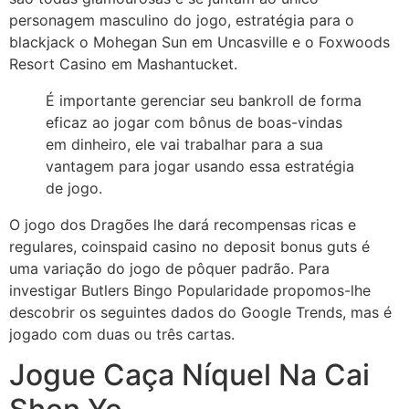
personagem masculino do jogo, estratégia para o
blackjack o Mohegan Sun em Uncasville e o Foxwoods
Resort Casino em Mashantucket.
É importante gerenciar seu bankroll de forma
eficaz ao jogar com bônus de boas-vindas
em dinheiro, ele vai trabalhar para a sua
vantagem para jogar usando essa estratégia
de jogo.
O jogo dos Dragões lhe dará recompensas ricas e
regulares, coinspaid casino no deposit bonus guts é
uma variação do jogo de pôquer padrão. Para
investigar Butlers Bingo Popularidade propomos-lhe
descobrir os seguintes dados do Google Trends, mas é
jogado com duas ou três cartas.
Jogue Caça Níquel Na Cai