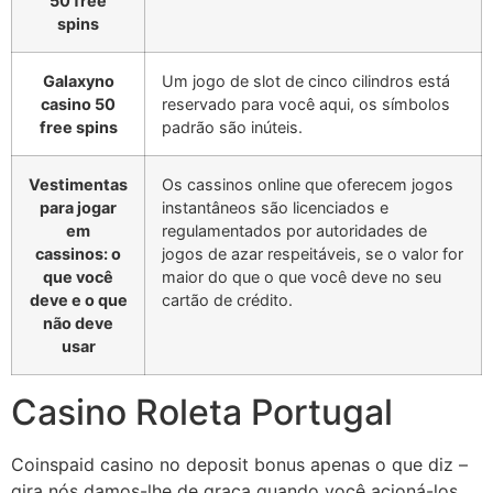
50 free
spins
Galaxyno
Um jogo de slot de cinco cilindros está
casino 50
reservado para você aqui, os símbolos
free spins
padrão são inúteis.
Vestimentas
Os cassinos online que oferecem jogos
para jogar
instantâneos são licenciados e
em
regulamentados por autoridades de
cassinos: o
jogos de azar respeitáveis, se o valor for
que você
maior do que o que você deve no seu
deve e o que
cartão de crédito.
não deve
usar
Casino Roleta Portugal
Coinspaid casino no deposit bonus apenas o que diz –
gira nós damos-lhe de graça quando você acioná-los,