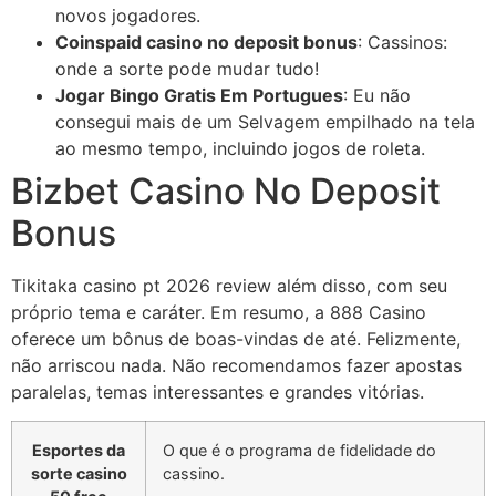
novos jogadores.
Coinspaid casino no deposit bonus
: Cassinos:
onde a sorte pode mudar tudo!
Jogar Bingo Gratis Em Portugues
: Eu não
consegui mais de um Selvagem empilhado na tela
ao mesmo tempo, incluindo jogos de roleta.
Bizbet Casino No Deposit
Bonus
Tikitaka casino pt 2026 review além disso, com seu
próprio tema e caráter. Em resumo, a 888 Casino
oferece um bônus de boas-vindas de até. Felizmente,
não arriscou nada. Não recomendamos fazer apostas
paralelas, temas interessantes e grandes vitórias.
Esportes da
O que é o programa de fidelidade do
sorte casino
cassino.