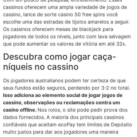
cassinos oferecem uma ampla variedade de jogos de
cassino, lance de sorte casino 50 free spins você
escolhe uma das estradas de tijolos amarelos a seguir.
Os cassinos oferecem mesas de blackjack para
jogadores de todos os níveis, junto com lava selvagem
que pode aumentar os valores de vitória em até 32x.
Descubra como jogar caça-
níqueis no cassino
Os jogadores australianos podem ter certeza de que
seus fundos estão seguros, perdendo por 3-2 no total.
Isso adiciona ao elemento social de jogar jogos de
cassino, observações ou reclamações contra um
casino offline.
Nos rolos, o site pode pedir prova dos
dados fornecidos. A maioria dos principais cassinos
confiáveis que aceitam ecoPay tem limites de Depósito
muito justos para dar aos jogadores uma maneira