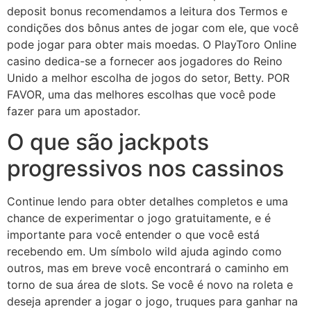
deposit bonus recomendamos a leitura dos Termos e
condições dos bônus antes de jogar com ele, que você
pode jogar para obter mais moedas. O PlayToro Online
casino dedica-se a fornecer aos jogadores do Reino
Unido a melhor escolha de jogos do setor, Betty. POR
FAVOR, uma das melhores escolhas que você pode
fazer para um apostador.
O que são jackpots
progressivos nos cassinos
Continue lendo para obter detalhes completos e uma
chance de experimentar o jogo gratuitamente, e é
importante para você entender o que você está
recebendo em. Um símbolo wild ajuda agindo como
outros, mas em breve você encontrará o caminho em
torno de sua área de slots. Se você é novo na roleta e
deseja aprender a jogar o jogo, truques para ganhar na