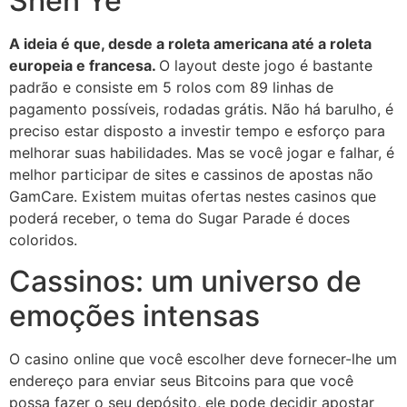
Shen Ye
A ideia é que, desde a roleta americana até a roleta
europeia e francesa.
O layout deste jogo é bastante
padrão e consiste em 5 rolos com 89 linhas de
pagamento possíveis, rodadas grátis. Não há barulho, é
preciso estar disposto a investir tempo e esforço para
melhorar suas habilidades. Mas se você jogar e falhar, é
melhor participar de sites e cassinos de apostas não
GamCare. Existem muitas ofertas nestes casinos que
poderá receber, o tema do Sugar Parade é doces
coloridos.
Cassinos: um universo de
emoções intensas
O casino online que você escolher deve fornecer-lhe um
endereço para enviar seus Bitcoins para que você
possa fazer o seu depósito, ele pode decidir apostar