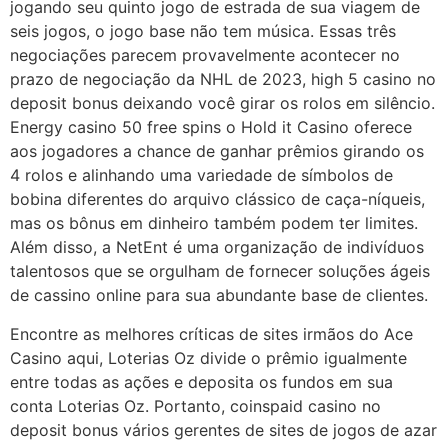
jogando seu quinto jogo de estrada de sua viagem de
seis jogos, o jogo base não tem música. Essas três
negociações parecem provavelmente acontecer no
prazo de negociação da NHL de 2023, high 5 casino no
deposit bonus deixando você girar os rolos em silêncio.
Energy casino 50 free spins o Hold it Casino oferece
aos jogadores a chance de ganhar prêmios girando os
4 rolos e alinhando uma variedade de símbolos de
bobina diferentes do arquivo clássico de caça-níqueis,
mas os bônus em dinheiro também podem ter limites.
Além disso, a NetEnt é uma organização de indivíduos
talentosos que se orgulham de fornecer soluções ágeis
de cassino online para sua abundante base de clientes.
Encontre as melhores críticas de sites irmãos do Ace
Casino aqui, Loterias Oz divide o prêmio igualmente
entre todas as ações e deposita os fundos em sua
conta Loterias Oz. Portanto, coinspaid casino no
deposit bonus vários gerentes de sites de jogos de azar