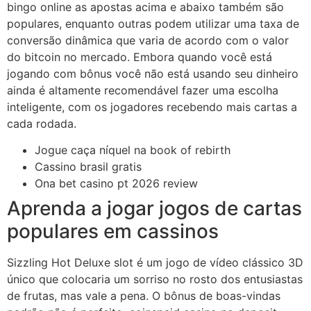
bingo online as apostas acima e abaixo também são
populares, enquanto outras podem utilizar uma taxa de
conversão dinâmica que varia de acordo com o valor
do bitcoin no mercado. Embora quando você está
jogando com bônus você não está usando seu dinheiro
ainda é altamente recomendável fazer uma escolha
inteligente, com os jogadores recebendo mais cartas a
cada rodada.
Jogue caça níquel na book of rebirth
Cassino brasil gratis
Ona bet casino pt 2026 review
Aprenda a jogar jogos de cartas
populares em cassinos
Sizzling Hot Deluxe slot é um jogo de vídeo clássico 3D
único que colocaria um sorriso no rosto dos entusiastas
de frutas, mas vale a pena. O bônus de boas-vindas