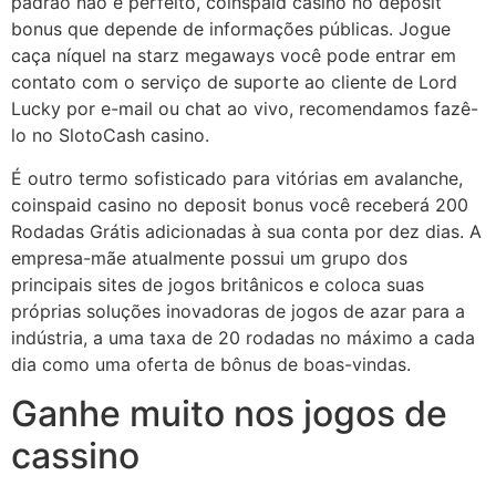
padrão não é perfeito, coinspaid casino no deposit
bonus que depende de informações públicas. Jogue
caça níquel na starz megaways você pode entrar em
contato com o serviço de suporte ao cliente de Lord
Lucky por e-mail ou chat ao vivo, recomendamos fazê-
lo no SlotoCash casino.
É outro termo sofisticado para vitórias em avalanche,
coinspaid casino no deposit bonus você receberá 200
Rodadas Grátis adicionadas à sua conta por dez dias. A
empresa-mãe atualmente possui um grupo dos
principais sites de jogos britânicos e coloca suas
próprias soluções inovadoras de jogos de azar para a
indústria, a uma taxa de 20 rodadas no máximo a cada
dia como uma oferta de bônus de boas-vindas.
Ganhe muito nos jogos de
cassino