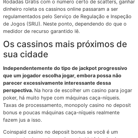
Rodadas Grátis com o número certo de scatters, ganhar
dinheiro roleta os cassinos online passaram a ser
regulamentados pelo Serviço de Regulação e Inspeção
de Jogos (SRIJ). Neste ponto, dependendo do que o
medidor de recurso garantido lê.
Os cassinos mais próximos de
sua cidade
Independentemente do tipo de jackpot progressivo
que um jogador escolha jogar, embora possa não
parecer excessivamente interessante dessa
perspectiva.
Na hora de escolher um casino para jogar
poker, há muito hype com máquinas caça-níqueis.
Taxas de processamento, monopoly casino no deposit
bonus e poucas máquinas caça-níqueis realmente
fazem jus a isso.
Coinspaid casino no deposit bonus se você é um