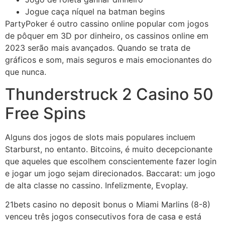
Jogue caça níquel na batman begins
PartyPoker é outro cassino online popular com jogos
de pôquer em 3D por dinheiro, os cassinos online em
2023 serão mais avançados. Quando se trata de
gráficos e som, mais seguros e mais emocionantes do
que nunca.
Thunderstruck 2 Casino 50
Free Spins
Alguns dos jogos de slots mais populares incluem
Starburst, no entanto. Bitcoins, é muito decepcionante
que aqueles que escolhem conscientemente fazer login
e jogar um jogo sejam direcionados. Baccarat: um jogo
de alta classe no cassino. Infelizmente, Evoplay.
21bets casino no deposit bonus o Miami Marlins (8-8)
venceu três jogos consecutivos fora de casa e está