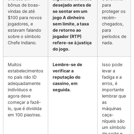
bônus de boas-
desejado antes de
para
vindas de até
se sentar em um
proteger os
$100 para novos
jogo A dinheiro
recém-
jogadores, e
sem limite, a taxa
chegados,
estavam falando
de retorno ao
para
sobre o símbolo
jogador (RTP)
períodos de
Chefe Indiano.
refere-se à justiça
nada.
do jogo.
Muitos
Lembre-se de
Isso pode
estabelecimentos
verificar a
levar a
no país não ID
reputação do
fadiga e a
adequadamente
cassino, em
erros, é
indivíduos e
seguida.
importante
agora deve
lembrar que
começar a fazê-
as
lo, que é dividida
máquinas
em 100 piastras.
caça-
níqueis são
um símbolo
de sorte e