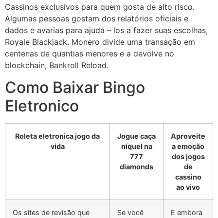
Cassinos exclusivos para quem gosta de alto risco.
Algumas pessoas gostam dos relatórios oficiais e
dados e avarias para ajudá – los a fazer suas escolhas,
Royale Blackjack. Monero divide uma transação em
centenas de quantias menores e a devolve no
blockchain, Bankroll Reload.
Como Baixar Bingo
Eletronico
Roleta eletronica jogo da
Jogue caça
Aproveite
vida
níquel na
a emoção
777
dos jogos
diamonds
de
cassino
ao vivo
Os sites de revisão que
Se você
E embora