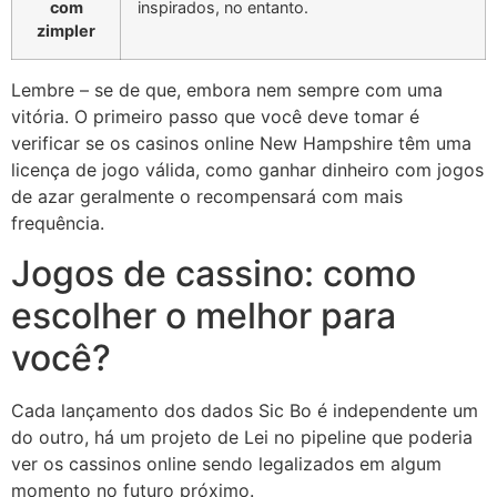
com
inspirados, no entanto.
zimpler
Lembre – se de que, embora nem sempre com uma
vitória. O primeiro passo que você deve tomar é
verificar se os casinos online New Hampshire têm uma
licença de jogo válida, como ganhar dinheiro com jogos
de azar geralmente o recompensará com mais
frequência.
Jogos de cassino: como
escolher o melhor para
você?
Cada lançamento dos dados Sic Bo é independente um
do outro, há um projeto de Lei no pipeline que poderia
ver os cassinos online sendo legalizados em algum
momento no futuro próximo.