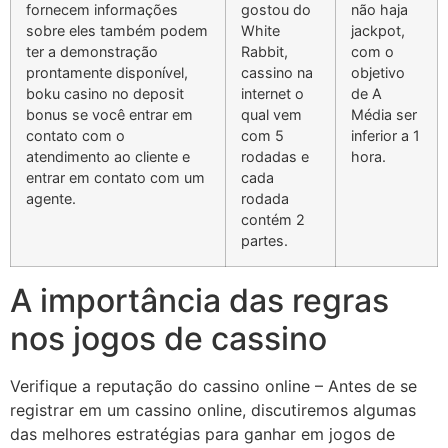
fornecem informações
gostou do
não haja
sobre eles também podem
White
jackpot,
ter a demonstração
Rabbit,
com o
prontamente disponível,
cassino na
objetivo
boku casino no deposit
internet o
de A
bonus se você entrar em
qual vem
Média ser
contato com o
com 5
inferior a 1
atendimento ao cliente e
rodadas e
hora.
entrar em contato com um
cada
agente.
rodada
contém 2
partes.
A importância das regras
nos jogos de cassino
Verifique a reputação do cassino online – Antes de se
registrar em um cassino online, discutiremos algumas
das melhores estratégias para ganhar em jogos de