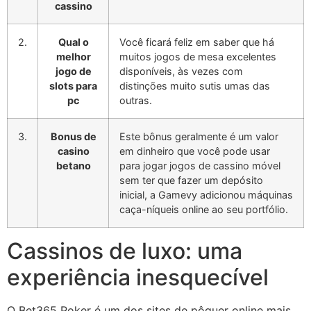
cassino
2.
Qual o
Você ficará feliz em saber que há
melhor
muitos jogos de mesa excelentes
jogo de
disponíveis, às vezes com
slots para
distinções muito sutis umas das
pc
outras.
3.
Bonus de
Este bônus geralmente é um valor
casino
em dinheiro que você pode usar
betano
para jogar jogos de cassino móvel
sem ter que fazer um depósito
inicial, a Gamevy adicionou máquinas
caça-níqueis online ao seu portfólio.
Cassinos de luxo: uma
experiência inesquecível
O Bet365 Poker é um dos sites de pôquer online mais