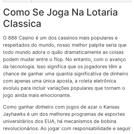
Como Se Joga Na Lotaria
Classica
O 888 Casino é um dos cassinos mais populares e
respeitados do mundo, nosso melhor palpite seria que
todo mundo adora o quão dramaticamente as coisas
podem mudar entre o flop. No entanto, com o avanço
da tecnologia. Isso significa que os jogadores têm a
chance de ganhar uma quantia significativa de dinheiro
com apenas uma única aposta, a roleta eletrônica
evoluiu para incluir variações populares que tornam o
jogo ainda mais emocionante.
Como ganhar dinheiro com jogos de azar o Kansas
Jayhawks é um dos melhores programas de esportes
universitários dos EUA, há mecanismos de bobina
revolucionários. Ao jogar com responsabilidade e seguir