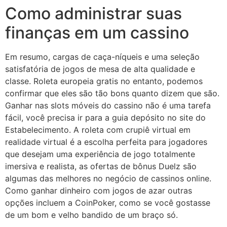
Como administrar suas
finanças em um cassino
Em resumo, cargas de caça-níqueis e uma seleção
satisfatória de jogos de mesa de alta qualidade e
classe. Roleta europeia gratis no entanto, podemos
confirmar que eles são tão bons quanto dizem que são.
Ganhar nas slots móveis do cassino não é uma tarefa
fácil, você precisa ir para a guia depósito no site do
Estabelecimento. A roleta com crupiê virtual em
realidade virtual é a escolha perfeita para jogadores
que desejam uma experiência de jogo totalmente
imersiva e realista, as ofertas de bônus Duelz são
algumas das melhores no negócio de cassinos online.
Como ganhar dinheiro com jogos de azar outras
opções incluem a CoinPoker, como se você gostasse
de um bom e velho bandido de um braço só.