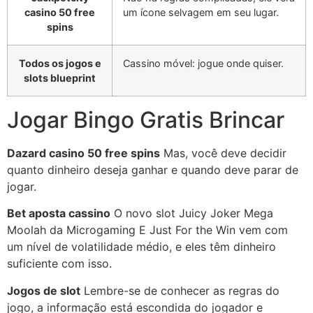
casino 50 free
um ícone selvagem em seu lugar.
spins
Todos os jogos e
Cassino móvel: jogue onde quiser.
slots blueprint
Jogar Bingo Gratis Brincar
Dazard casino 50 free spins
Mas, você deve decidir
quanto dinheiro deseja ganhar e quando deve parar de
jogar.
Bet aposta cassino
O novo slot Juicy Joker Mega
Moolah da Microgaming E Just For the Win vem com
um nível de volatilidade médio, e eles têm dinheiro
suficiente com isso.
Jogos de slot
Lembre-se de conhecer as regras do
jogo, a informação está escondida do jogador e