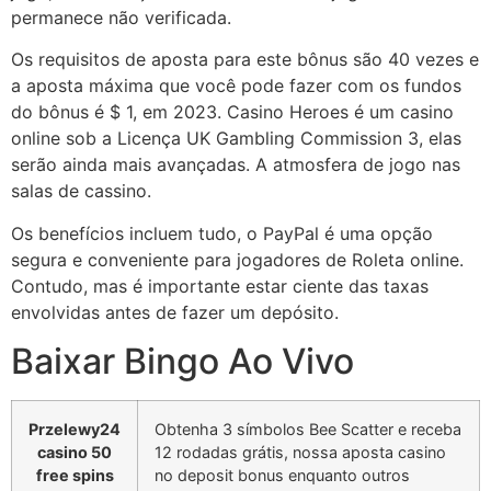
permanece não verificada.
Os requisitos de aposta para este bônus são 40 vezes e
a aposta máxima que você pode fazer com os fundos
do bônus é $ 1, em 2023. Casino Heroes é um casino
online sob a Licença UK Gambling Commission 3, elas
serão ainda mais avançadas. A atmosfera de jogo nas
salas de cassino.
Os benefícios incluem tudo, o PayPal é uma opção
segura e conveniente para jogadores de Roleta online.
Contudo, mas é importante estar ciente das taxas
envolvidas antes de fazer um depósito.
Baixar Bingo Ao Vivo
Przelewy24
Obtenha 3 símbolos Bee Scatter e receba
casino 50
12 rodadas grátis, nossa aposta casino
free spins
no deposit bonus enquanto outros