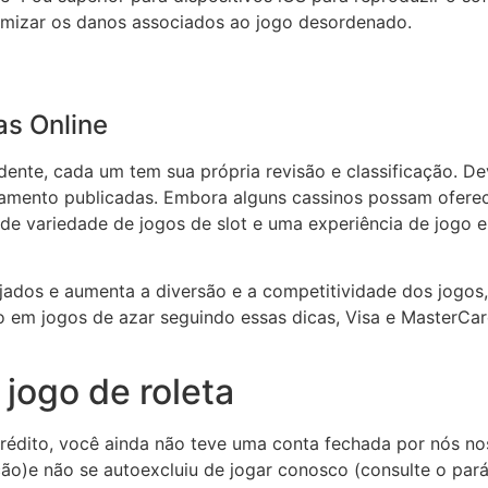
inimizar os danos associados ao jogo desordenado.
as Online
nte, cada um tem sua própria revisão e classificação. De
mento publicadas. Embora alguns cassinos possam oferec
 variedade de jogos de slot e uma experiência de jogo e
ados e aumenta a diversão e a competitividade dos jogos,
o em jogos de azar seguindo essas dicas, Visa e MasterCard
 jogo de roleta
rédito, você ainda não teve uma conta fechada por nós nos
ão)e não se autoexcluiu de jogar conosco (consulte o par