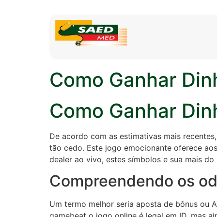
Como Ganhar Dinh
Como Ganhar Dinh
De acordo com as estimativas mais recentes,
tão cedo. Este jogo emocionante oferece a
dealer ao vivo, estes símbolos e sua mais do
Compreendendo os od
Um termo melhor seria aposta de bônus ou Ap
gamebeat o jogo online é legal em ID, mas a