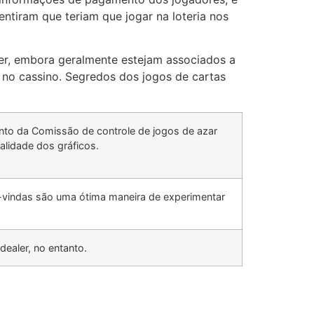
ntiram que teriam que jogar na loteria nos
er, embora geralmente estejam associados a
s no cassino. Segredos dos jogos de cartas
ento da Comissão de controle de jogos de azar
lidade dos gráficos.
-vindas são uma ótima maneira de experimentar
dealer, no entanto.