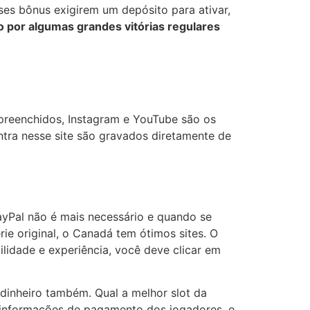
ses bônus exigirem um depósito para ativar,
 por algumas grandes vitórias regulares
 preenchidos, Instagram e YouTube são os
ntra nesse site são gravados diretamente de
ayPal não é mais necessário e quando se
ie original, o Canadá tem ótimos sites. O
lidade e experiência, você deve clicar em
 dinheiro também. Qual a melhor slot da
as informações de pagamento dos jogadores, e