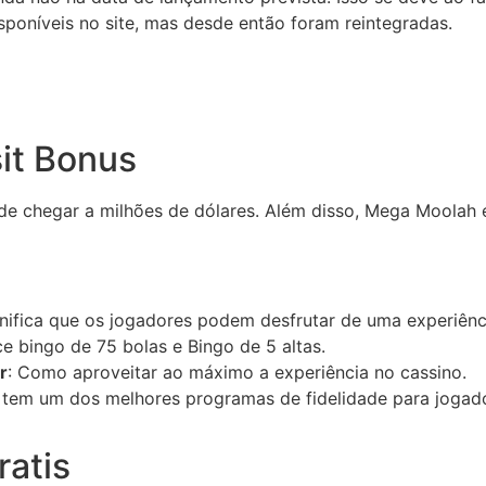
sponíveis no site, mas desde então foram reintegradas.
it Bonus
ode chegar a milhões de dólares. Além disso, Mega Moolah
gnifica que os jogadores podem desfrutar de uma experiên
ce bingo de 75 bolas e Bingo de 5 altas.
r
: Como aproveitar ao máximo a experiência no cassino.
 tem um dos melhores programas de fidelidade para jogad
ratis