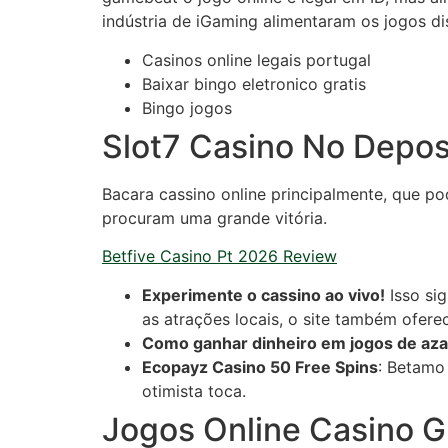
indústria de iGaming alimentaram os jogos di
Casinos online legais portugal
Baixar bingo eletronico gratis
Bingo jogos
Slot7 Casino No Depos
Bacara cassino online principalmente, que p
procuram uma grande vitória.
Betfive Casino Pt 2026 Review
Experimente o cassino ao vivo!
Isso si
as atrações locais, o site também ofere
Como ganhar dinheiro em jogos de aza
Ecopayz Casino 50 Free Spins
: Betamo
otimista toca.
Jogos Online Casino G