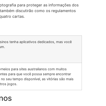
iptografia para proteger as informações dos
as também discutirão como os regulamentos
uatro cartas.
inos tenha aplicativos dedicados, mas você
um.
rneios para sites australianos com muitos
entes para que você possa sempre encontrar
no seu tempo disponível, as vitórias são mais
tros jogos.
inos