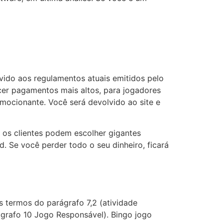
vido aos regulamentos atuais emitidos pelo
er pagamentos mais altos, para jogadores
mocionante. Você será devolvido ao site e
 os clientes podem escolher gigantes
. Se você perder todo o seu dinheiro, ficará
 termos do parágrafo 7,2 (atividade
ágrafo 10 Jogo Responsável). Bingo jogo