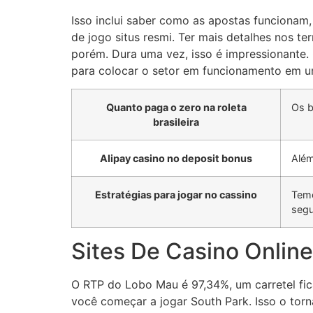
Isso inclui saber como as apostas funcionam, 
de jogo situs resmi. Ter mais detalhes nos t
porém. Dura uma vez, isso é impressionante
para colocar o setor em funcionamento em um 
Quanto paga o zero na roleta
Os b
brasileira
Alipay casino no deposit bonus
Além
Estratégias para jogar no cassino
Temo
segu
Sites De Casino Online
O RTP do Lobo Mau é 97,34%, um carretel fi
você começar a jogar South Park. Isso o tor