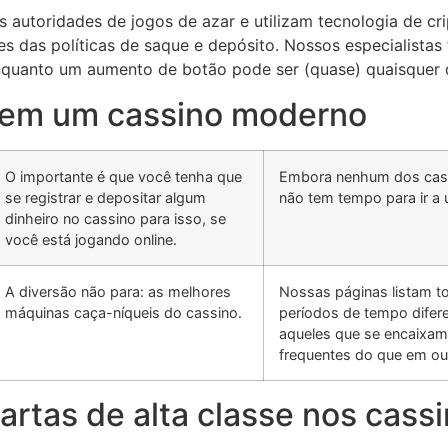
 autoridades de jogos de azar e utilizam tecnologia de cr
tes das políticas de saque e depósito. Nossos especialist
quanto um aumento de botão pode ser (quase) quaisquer q
 em um cassino moderno
O importante é que você tenha que
Embora nenhum dos cass
se registrar e depositar algum
não tem tempo para ir a 
dinheiro no cassino para isso, se
você está jogando online.
A diversão não para: as melhores
Nossas páginas listam to
máquinas caça-níqueis do cassino.
períodos de tempo difer
aqueles que se encaixam 
frequentes do que em ou
artas de alta classe nos cass