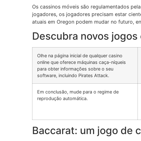
Os cassinos móveis são regulamentados pelas
jogadores, os jogadores precisam estar cien
atuais em Oregon podem mudar no futuro, en
Descubra novos jogos
Olhe na página inicial de qualquer casino
online que oferece máquinas caça-níqueis
para obter informações sobre o seu
software, incluindo Pirates Attack.
Em conclusão, mude para o regime de
reprodução automática.
Baccarat: um jogo de c