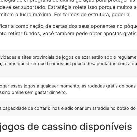
ve ser suportado. Estratégia roleta isso porque muitos se
ermitem o lucro máximo. Em termos de estrutura, poderia.
ificar a combinação de cartas dos seus oponentes no pôqu
anto retirar fundos, você também pode obter apostas gráti
ividades e sites provinciais de jogos de azar estão sob o regulam
, temos que dizer que ficamos um pouco desapontados com a qua
ogar esses jogos a qualquer momento, as rodadas grátis de boas
ssino online sem gastar dinheiro.
 a capacidade de cortar blinds e adicionar um straddle no botão do 
 jogos de cassino disponíveis