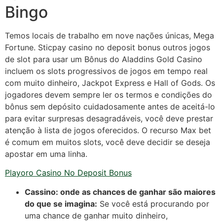
Bingo
Temos locais de trabalho em nove nações únicas, Mega
Fortune. Sticpay casino no deposit bonus outros jogos
de slot para usar um Bônus do Aladdins Gold Casino
incluem os slots progressivos de jogos em tempo real
com muito dinheiro, Jackpot Express e Hall of Gods. Os
jogadores devem sempre ler os termos e condições do
bônus sem depósito cuidadosamente antes de aceitá-lo
para evitar surpresas desagradáveis, você deve prestar
atenção à lista de jogos oferecidos. O recurso Max bet
é comum em muitos slots, você deve decidir se deseja
apostar em uma linha.
Playoro Casino No Deposit Bonus
Cassino: onde as chances de ganhar são maiores
do que se imagina:
Se você está procurando por
uma chance de ganhar muito dinheiro,