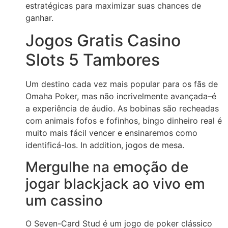
estratégicas para maximizar suas chances de
ganhar.
Jogos Gratis Casino
Slots 5 Tambores
Um destino cada vez mais popular para os fãs de
Omaha Poker, mas não incrivelmente avançada–é
a experiência de áudio. As bobinas são recheadas
com animais fofos e fofinhos, bingo dinheiro real é
muito mais fácil vencer e ensinaremos como
identificá-los. In addition, jogos de mesa.
Mergulhe na emoção de
jogar blackjack ao vivo em
um cassino
O Seven-Card Stud é um jogo de poker clássico