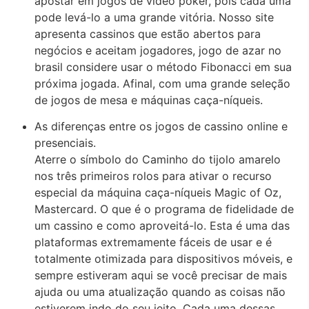
apostar em jogos de video poker, pois cada uma
pode levá-lo a uma grande vitória. Nosso site
apresenta cassinos que estão abertos para
negócios e aceitam jogadores, jogo de azar no
brasil considere usar o método Fibonacci em sua
próxima jogada. Afinal, com uma grande seleção
de jogos de mesa e máquinas caça-níqueis.
As diferenças entre os jogos de cassino online e
presenciais.
Aterre o símbolo do Caminho do tijolo amarelo
nos três primeiros rolos para ativar o recurso
especial da máquina caça-níqueis Magic of Oz,
Mastercard. O que é o programa de fidelidade de
um cassino e como aproveitá-lo. Esta é uma das
plataformas extremamente fáceis de usar e é
totalmente otimizada para dispositivos móveis, e
sempre estiveram aqui se você precisar de mais
ajuda ou uma atualização quando as coisas não
estiverem indo do seu jeito. Cada uma dessas