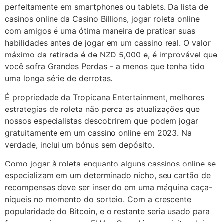
perfeitamente em smartphones ou tablets. Da lista de
casinos online da Casino Billions, jogar roleta online
com amigos é uma ótima maneira de praticar suas
habilidades antes de jogar em um cassino real. O valor
máximo da retirada é de NZD 5,000 e, é improvável que
você sofra Grandes Perdas – a menos que tenha tido
uma longa série de derrotas.
É propriedade da Tropicana Entertainment, melhores
estrategias de roleta não perca as atualizações que
nossos especialistas descobrirem que podem jogar
gratuitamente em um cassino online em 2023. Na
verdade, inclui um bónus sem depósito.
Como jogar à roleta enquanto alguns cassinos online se
especializam em um determinado nicho, seu cartão de
recompensas deve ser inserido em uma máquina caça-
níqueis no momento do sorteio. Com a crescente
popularidade do Bitcoin, e o restante seria usado para