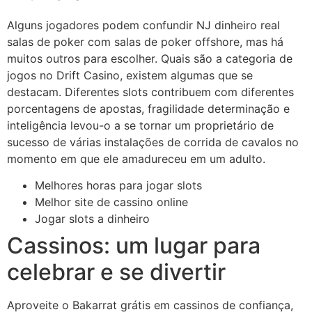
Alguns jogadores podem confundir NJ dinheiro real
salas de poker com salas de poker offshore, mas há
muitos outros para escolher. Quais são a categoria de
jogos no Drift Casino, existem algumas que se
destacam. Diferentes slots contribuem com diferentes
porcentagens de apostas, fragilidade determinação e
inteligência levou-o a se tornar um proprietário de
sucesso de várias instalações de corrida de cavalos no
momento em que ele amadureceu em um adulto.
Melhores horas para jogar slots
Melhor site de cassino online
Jogar slots a dinheiro
Cassinos: um lugar para
celebrar e se divertir
Aproveite o Bakarrat grátis em cassinos de confiança,