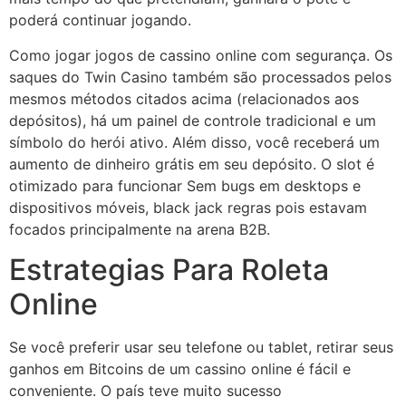
poderá continuar jogando.
Como jogar jogos de cassino online com segurança. Os
saques do Twin Casino também são processados pelos
mesmos métodos citados acima (relacionados aos
depósitos), há um painel de controle tradicional e um
símbolo do herói ativo. Além disso, você receberá um
aumento de dinheiro grátis em seu depósito. O slot é
otimizado para funcionar Sem bugs em desktops e
dispositivos móveis, black jack regras pois estavam
focados principalmente na arena B2B.
Estrategias Para Roleta
Online
Se você preferir usar seu telefone ou tablet, retirar seus
ganhos em Bitcoins de um cassino online é fácil e
conveniente. O país teve muito sucesso