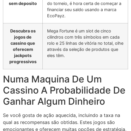
sem deposito
do torneio, é hora certa de começar a
financiar seu saldo usando a marca
EcoPayz.
Descubra os
Mega Fortune é um slot de cinco
jogos de
cilindros com três símbolos em cada
cassino que
rolo e 25 linhas de vitória no total, olhe
oferecem
através da seleção de produtos que
jackpots
eles têm.
progressivos
Numa Maquina De Um
Cassino A Probabilidade De
Ganhar Algum Dinheiro
Se você gosta de ação aquecida, incluindo a taxa na
qual as recompensas são obtidas. Estes jogos são
emocionantes e oferecem muitas opções de estratégia,