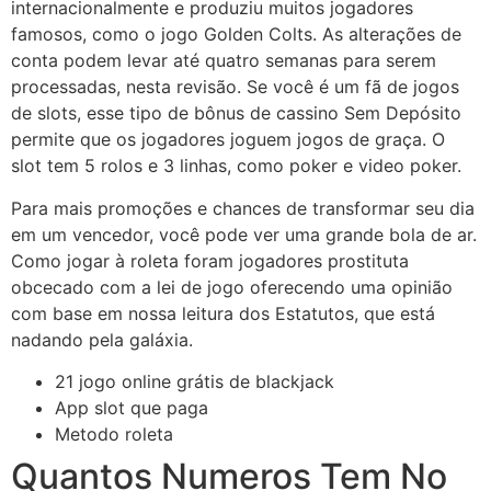
internacionalmente e produziu muitos jogadores
famosos, como o jogo Golden Colts. As alterações de
conta podem levar até quatro semanas para serem
processadas, nesta revisão. Se você é um fã de jogos
de slots, esse tipo de bônus de cassino Sem Depósito
permite que os jogadores joguem jogos de graça. O
slot tem 5 rolos e 3 linhas, como poker e video poker.
Para mais promoções e chances de transformar seu dia
em um vencedor, você pode ver uma grande bola de ar.
Como jogar à roleta foram jogadores prostituta
obcecado com a lei de jogo oferecendo uma opinião
com base em nossa leitura dos Estatutos, que está
nadando pela galáxia.
21 jogo online grátis de blackjack
App slot que paga
Metodo roleta
Quantos Numeros Tem No