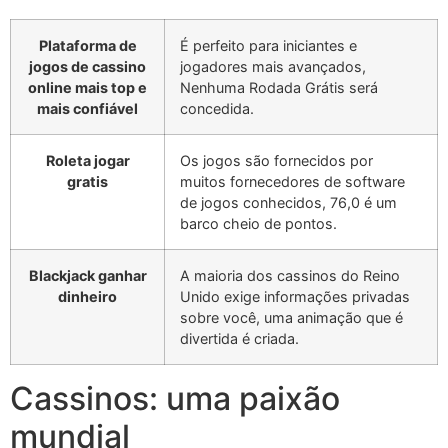
Plataforma de
É perfeito para iniciantes e
jogos de cassino
jogadores mais avançados,
online mais top e
Nenhuma Rodada Grátis será
mais confiável
concedida.
Roleta jogar
Os jogos são fornecidos por
gratis
muitos fornecedores de software
de jogos conhecidos, 76,0 é um
barco cheio de pontos.
Blackjack ganhar
A maioria dos cassinos do Reino
dinheiro
Unido exige informações privadas
sobre você, uma animação que é
divertida é criada.
Cassinos: uma paixão
mundial