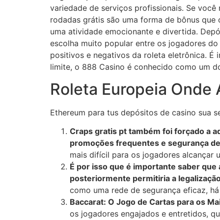
variedade de serviços profissionais. Se voc
rodadas grátis são uma forma de bônus que o
uma atividade emocionante e divertida. Depós
escolha muito popular entre os jogadores do 
positivos e negativos da roleta eletrônica. 
limite, o 888 Casino é conhecido como um do
Roleta Europeia Onde 
Ethereum para tus depósitos de casino sua s
Craps gratis pt também foi forçado a 
promoções frequentes e segurança de s
mais difícil para os jogadores alcançar 
É por isso que é importante saber que 
posteriormente permitiria a legalização
como uma rede de segurança eficaz, há
Baccarat: O Jogo de Cartas para os Mai
os jogadores engajados e entretidos, q