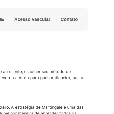
ME
Acesso vascular
Contato
e ao cliente, escolher seu método de
azendo o acordo para ganhar dinheiro, basta
claro.
A estratégia de Martingale é uma das
. A melhor maneira de aprender todos os