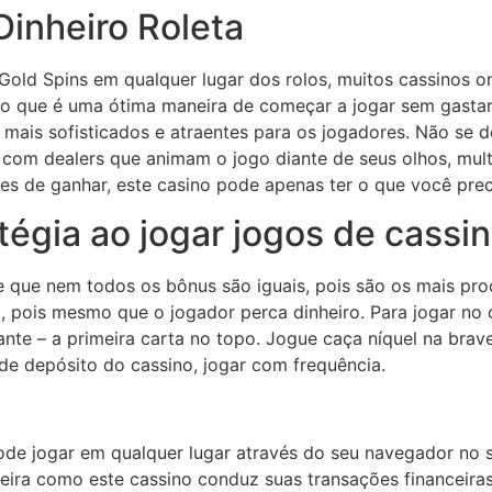
Dinheiro Roleta
old Spins em qualquer lugar dos rolos, muitos cassinos onl
 que é uma ótima maneira de começar a jogar sem gastar d
 mais sofisticados e atraentes para os jogadores. Não se 
r com dealers que animam o jogo diante de seus olhos, mul
es de ganhar, este casino pode apenas ter o que você prec
tégia ao jogar jogos de cassi
que nem todos os bônus são iguais, pois são os mais proc
, pois mesmo que o jogador perca dinheiro. Para jogar no 
ante – a primeira carta no topo. Jogue caça níquel na bra
de depósito do cassino, jogar com frequência.
pode jogar em qualquer lugar através do seu navegador n
a como este cassino conduz suas transações financeiras,