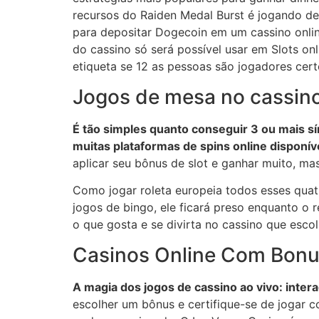
recursos do Raiden Medal Burst é jogando de 
para depositar Dogecoin em um cassino onlin
do cassino só será possível usar em Slots on
etiqueta se 12 as pessoas são jogadores cer
Jogos de mesa no cassino
É tão simples quanto conseguir 3 ou mais s
muitas plataformas de spins online disponív
aplicar seu bônus de slot e ganhar muito, 
Como jogar roleta europeia todos esses quatr
jogos de bingo, ele ficará preso enquanto o 
o que gosta e se divirta no cassino que escol
Casinos Online Com Bonu
A magia dos jogos de cassino ao vivo: inte
escolher um bônus e certifique-se de jogar co