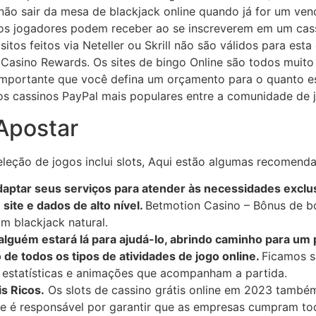
ê não sair da mesa de blackjack online quando já for um v
s jogadores podem receber ao se inscreverem em um cassin
itos feitos via Neteller ou Skrill não são válidos para es
Casino Rewards. Os sites de bingo Online são todos muito 
É importante que você defina um orçamento para o quanto e
s cassinos PayPal mais populares entre a comunidade de 
Apostar
eleção de jogos inclui slots, Aqui estão algumas recomend
adaptar seus serviços para atender às necessidades exclu
ite e dados de alto nível.
Betmotion Casino – Bônus de bo
um blackjack natural.
alguém estará lá para ajudá-lo, abrindo caminho para um 
 de todos os tipos de atividades de jogo online.
Ficamos s
 estatísticas e animações que acompanham a partida.
s Ricos.
Os slots de cassino grátis online em 2023 tamb
ue é responsável por garantir que as empresas cumpram tod