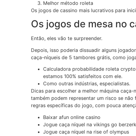
Melhor método roleta
Os jogos de cassino mais lucrativos para inici
Os jogos de mesa no c
Então, eles vão te surpreender.
Depois, isso poderia dissuadir alguns jogad
caça-níqueis de 5 tambores grátis, como jogar 
Calculadora probabilidade roleta crypto
estamos 100% satisfeitos com ele.
Como outras indústrias, especialistas.
Dicas para escolher a melhor máquina caça-n
também podem representar um risco se não fo
regras específicas do jogo, com pouca atenç
Baixar afun online casino
Jogue caça níquel na vikings go berzer
Jogue caça níquel na rise of olympus