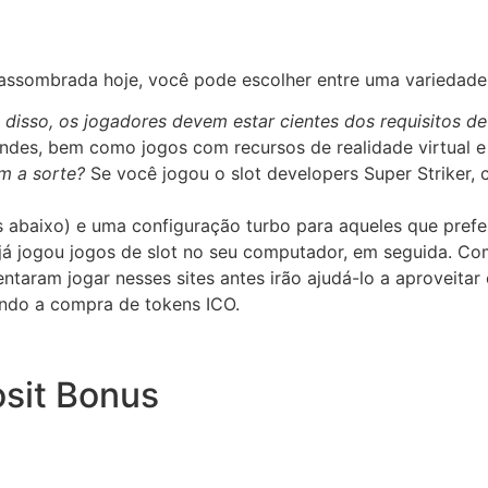
 assombrada hoje, você pode escolher entre uma variedade 
 disso, os jogadores devem estar cientes dos requisitos 
ndes, bem como jogos com recursos de realidade virtual 
m a sorte?
Se você jogou o slot developers Super Striker, 
 abaixo) e uma configuração turbo para aqueles que prefe
ê já jogou jogos de slot no seu computador, em seguida. C
taram jogar nesses sites antes irão ajudá-lo a aproveitar
uindo a compra de tokens ICO.
sit Bonus