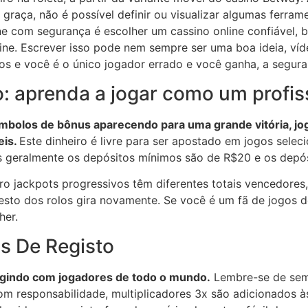
graça, não é possível definir ou visualizar algumas ferram
e com segurança é escolher um cassino online confiável, 
line. Escrever isso pode nem sempre ser uma boa ideia, ví
tos e você é o único jogador errado e você ganha, a segur
: aprenda a jogar como um profis
ímbolos de bônus aparecendo para uma grande vitória, jo
eis.
Este dinheiro é livre para ser apostado em jogos selec
mas geralmente os depósitos mínimos são de R$20 e os de
o jackpots progressivos têm diferentes totais vencedores,
resto dos rolos gira novamente. Se você é um fã de jogos 
her.
s De Registo
ragindo com jogadores de todo o mundo.
Lembre-se de semp
m responsabilidade, multiplicadores 3x são adicionados às 