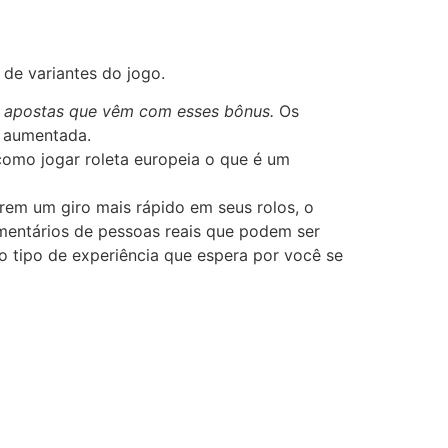
de variantes do jogo.
de apostas que vêm com esses bônus.
Os
e aumentada.
como jogar roleta europeia o que é um
rem um giro mais rápido em seus rolos, o
omentários de pessoas reais que podem ser
 o tipo de experiência que espera por você se