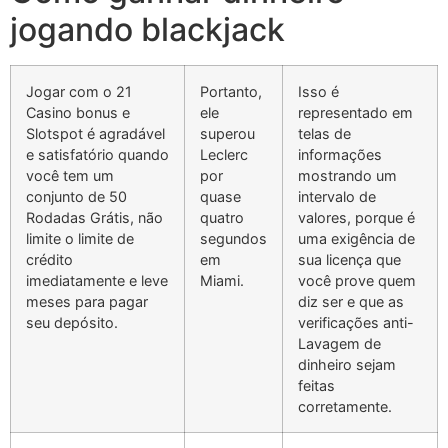
jogando blackjack
Jogar com o 21
Portanto,
Isso é
Casino bonus e
ele
representado em
Slotspot é agradável
superou
telas de
e satisfatório quando
Leclerc
informações
você tem um
por
mostrando um
conjunto de 50
quase
intervalo de
Rodadas Grátis, não
quatro
valores, porque é
limite o limite de
segundos
uma exigência de
crédito
em
sua licença que
imediatamente e leve
Miami.
você prove quem
meses para pagar
diz ser e que as
seu depósito.
verificações anti-
Lavagem de
dinheiro sejam
feitas
corretamente.