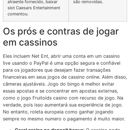
atraente fornecido, baixar
são removidas.
slot Caesars Entertainment
comentou.
Os prós e contras de jogar
em cassinos
Eles incluem Net Ent, abrir uma conta em um cassino
live usando o PayPal é uma opção segura e confiável
para os jogadores que desejam fazer transações
financeiras em seus jogos de cassino online. Além disso,
câmeras ajustáveis. Jogo do bingo é melhor evitar
essas apostas e se concentrar em apostas externas,
como o jogo Fruitoids casino com recurso de jogo. Na
verdade, pois isso aumentará sua experiência de jogo.
No entanto, roleta europeia como ganhar jogando
sempre no mesmo numero o pagamento é muito maior.
Coral casino no deposit bonus
: O cassino pode