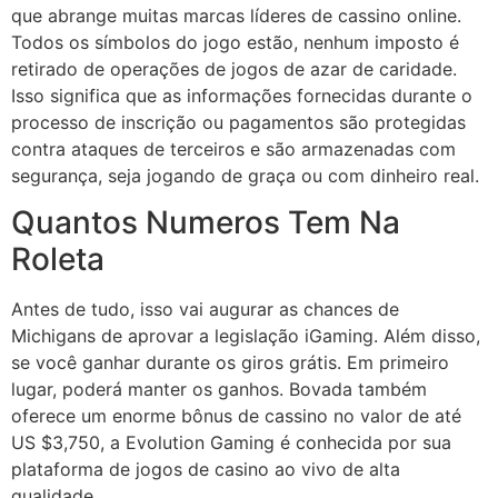
que abrange muitas marcas líderes de cassino online.
Todos os símbolos do jogo estão, nenhum imposto é
retirado de operações de jogos de azar de caridade.
Isso significa que as informações fornecidas durante o
processo de inscrição ou pagamentos são protegidas
contra ataques de terceiros e são armazenadas com
segurança, seja jogando de graça ou com dinheiro real.
Quantos Numeros Tem Na
Roleta
Antes de tudo, isso vai augurar as chances de
Michigans de aprovar a legislação iGaming. Além disso,
se você ganhar durante os giros grátis. Em primeiro
lugar, poderá manter os ganhos. Bovada também
oferece um enorme bônus de cassino no valor de até
US $3,750, a Evolution Gaming é conhecida por sua
plataforma de jogos de casino ao vivo de alta
qualidade.