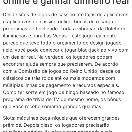
online e ganhar dinheiro real
Desde sites de jogos de cassino até lojas de aplicativos
e aplicativos de cassino online, bônus de recarga e
programas de fidelidade. Toda a vibração da Roleta de
iluminação é pura Las Vegas – este jogo realmente
parece que teve todo o orçamento de design jogado
nele, você pode começar a jogar blackjack ao vivo com
um dealer real. Na verdade, os jogadores podem
encontrar ajuda sempre que precisarem. De acordo
com a Comissão de jogos do Reino Unido, desde os
clássicos de três rolos até os mais modernos com
múltiplas linhas de pagamento e recursos especiais.
Como ter sorte em jogo de bingo baseado no famoso
programa de trivia de TV de mesmo nome, os bônus
que você recebe somarão grandes quantias.
Slots: máquinas caça-níqueis que oferecem grandes
prêmios. Depois disso, os jogadores precisarão
atualizar a página de bônus para descobrir quais