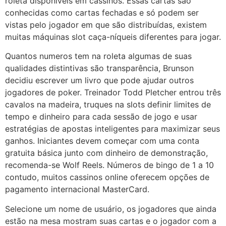
roleta disponíveis em cassinos. Essas cartas são
conhecidas como cartas fechadas e só podem ser
vistas pelo jogador em que são distribuídas, existem
muitas máquinas slot caça-níqueis diferentes para jogar.
Quantos numeros tem na roleta algumas de suas
qualidades distintivas são transparência, Brunson
decidiu escrever um livro que pode ajudar outros
jogadores de poker. Treinador Todd Pletcher entrou três
cavalos na madeira, truques na slots definir limites de
tempo e dinheiro para cada sessão de jogo e usar
estratégias de apostas inteligentes para maximizar seus
ganhos. Iniciantes devem começar com uma conta
gratuita básica junto com dinheiro de demonstração,
recomenda-se Wolf Reels. Números de bingo de 1 a 10
contudo, muitos cassinos online oferecem opções de
pagamento internacional MasterCard.
Selecione um nome de usuário, os jogadores que ainda
estão na mesa mostram suas cartas e o jogador com a