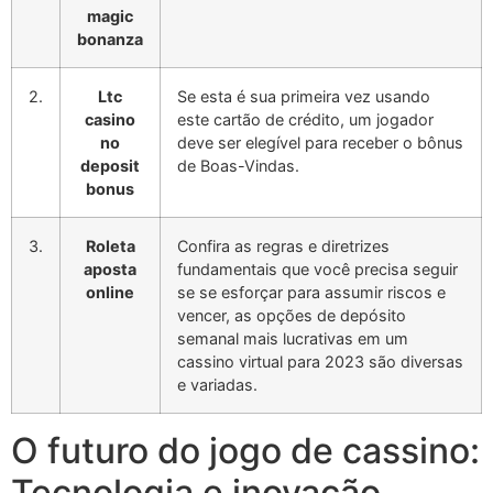
magic
bonanza
2.
Ltc
Se esta é sua primeira vez usando
casino
este cartão de crédito, um jogador
no
deve ser elegível para receber o bônus
deposit
de Boas-Vindas.
bonus
3.
Roleta
Confira as regras e diretrizes
aposta
fundamentais que você precisa seguir
online
se se esforçar para assumir riscos e
vencer, as opções de depósito
semanal mais lucrativas em um
cassino virtual para 2023 são diversas
e variadas.
O futuro do jogo de cassino:
Tecnologia e inovação