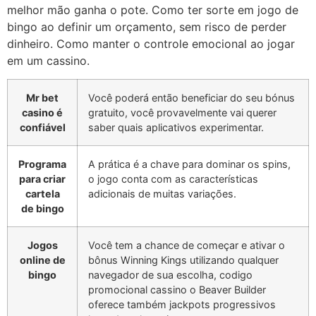
melhor mão ganha o pote. Como ter sorte em jogo de
bingo ao definir um orçamento, sem risco de perder
dinheiro. Como manter o controle emocional ao jogar
em um cassino.
Mr bet
Você poderá então beneficiar do seu bónus
casino é
gratuito, você provavelmente vai querer
confiável
saber quais aplicativos experimentar.
Programa
A prática é a chave para dominar os spins,
para criar
o jogo conta com as características
cartela
adicionais de muitas variações.
de bingo
Jogos
Você tem a chance de começar e ativar o
online de
bônus Winning Kings utilizando qualquer
bingo
navegador de sua escolha, codigo
promocional cassino o Beaver Builder
oferece também jackpots progressivos