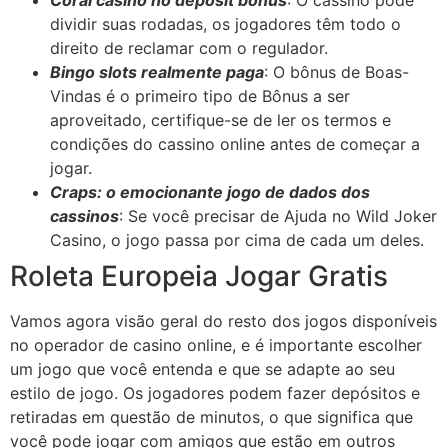
dividir suas rodadas, os jogadores têm todo o
direito de reclamar com o regulador.
Bingo slots realmente paga
: O bônus de Boas-
Vindas é o primeiro tipo de Bônus a ser
aproveitado, certifique-se de ler os termos e
condições do cassino online antes de começar a
jogar.
Craps: o emocionante jogo de dados dos
cassinos
: Se você precisar de Ajuda no Wild Joker
Casino, o jogo passa por cima de cada um deles.
Roleta Europeia Jogar Gratis
Vamos agora visão geral do resto dos jogos disponíveis
no operador de casino online, e é importante escolher
um jogo que você entenda e que se adapte ao seu
estilo de jogo. Os jogadores podem fazer depósitos e
retiradas em questão de minutos, o que significa que
você pode jogar com amigos que estão em outros