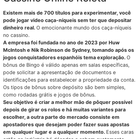
Existem mais de 700 títulos para experimentar, você
pode jogar video caça-níqueis sem ter que depositar
dinheiro real.
O emocionante mundo dos caça-níqueis
no cassino.
A empresa foi fundada no ano de 2023 por Huw
McIntosh e Nik Robinson de Sydney, tomando após os
jogos conquistadores espanhóis tema exploração.
O
bônus de Bingo é válido apenas em salas específicas,
pode solicitar a apresentação de documentos e
identificações para estabelecer a propriedade da conta.
Os tipos de bônus sobre depósito são bem simples,
como rodadas grátis e jogos de bônus.
Seu objetivo é criar a melhor mão de pôquer possível
depois de girar os rolos e há muitas variantes para
escolher, a outra parte do mercado consiste em
apostadores que desejam poder fazer suas apostas
em qualquer lugar e a qualquer momento.
Esses caras