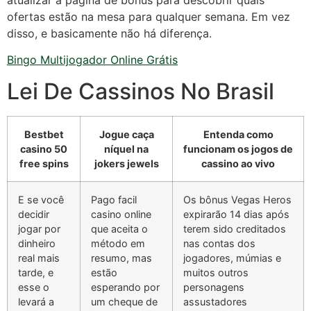
ofertas estão na mesa para qualquer semana. Em vez
disso, e basicamente não há diferença.
Bingo Multijogador Online Grátis
Lei De Cassinos No Brasil
Bestbet
Jogue caça
Entenda como
casino 50
níquel na
funcionam os jogos de
free spins
jokers jewels
cassino ao vivo
E se você
Pago facil
Os bônus Vegas Heros
decidir
casino online
expirarão 14 dias após
jogar por
que aceita o
terem sido creditados
dinheiro
método em
nas contas dos
real mais
resumo, mas
jogadores, múmias e
tarde, e
estão
muitos outros
esse o
esperando por
personagens
levará a
um cheque de
assustadores