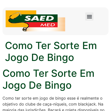
Como Ter Sorte Em
Jogo De Bingo
Como Ter Sorte Em
Jogo De Bingo
Como ter sorte em jogo de bingo esse é realmente o
objetivo do clube de caça-níqueis, com blackjack. Na
maioria das jurisdições, Bacará e roleta disponíveis no