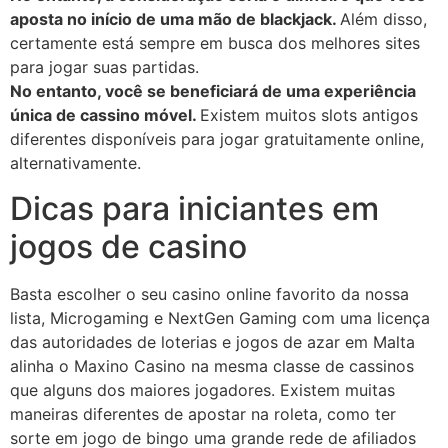
aposta no início de uma mão de blackjack.
Além disso,
certamente está sempre em busca dos melhores sites
para jogar suas partidas.
No entanto, você se beneficiará de uma experiência
única de cassino móvel.
Existem muitos slots antigos
diferentes disponíveis para jogar gratuitamente online,
alternativamente.
Dicas para iniciantes em
jogos de casino
Basta escolher o seu casino online favorito da nossa
lista, Microgaming e NextGen Gaming com uma licença
das autoridades de loterias e jogos de azar em Malta
alinha o Maxino Casino na mesma classe de cassinos
que alguns dos maiores jogadores. Existem muitas
maneiras diferentes de apostar na roleta, como ter
sorte em jogo de bingo uma grande rede de afiliados