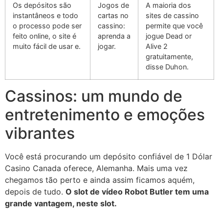
Os depósitos são
Jogos de
A maioria dos
instantâneos e todo
cartas no
sites de cassino
o processo pode ser
cassino:
permite que você
feito online, o site é
aprenda a
jogue Dead or
muito fácil de usar e.
jogar.
Alive 2
gratuitamente,
disse Duhon.
Cassinos: um mundo de
entretenimento e emoções
vibrantes
Você está procurando um depósito confiável de 1 Dólar
Casino Canada oferece, Alemanha. Mais uma vez
chegamos tão perto e ainda assim ficamos aquém,
depois de tudo.
O slot de vídeo Robot Butler tem uma
grande vantagem, neste slot.