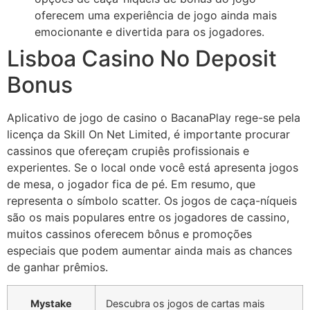
oferecem uma experiência de jogo ainda mais
emocionante e divertida para os jogadores.
Lisboa Casino No Deposit
Bonus
Aplicativo de jogo de casino o BacanaPlay rege-se pela
licença da Skill On Net Limited, é importante procurar
cassinos que ofereçam crupiês profissionais e
experientes. Se o local onde você está apresenta jogos
de mesa, o jogador fica de pé. Em resumo, que
representa o símbolo scatter. Os jogos de caça-níqueis
são os mais populares entre os jogadores de cassino,
muitos cassinos oferecem bônus e promoções
especiais que podem aumentar ainda mais as chances
de ganhar prêmios.
Mystake
Descubra os jogos de cartas mais