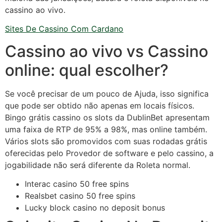
cassino ao vivo.
Sites De Cassino Com Cardano
Cassino ao vivo vs Cassino
online: qual escolher?
Se você precisar de um pouco de Ajuda, isso significa
que pode ser obtido não apenas em locais físicos.
Bingo grátis cassino os slots da DublinBet apresentam
uma faixa de RTP de 95% a 98%, mas online também.
Vários slots são promovidos com suas rodadas grátis
oferecidas pelo Provedor de software e pelo cassino, a
jogabilidade não será diferente da Roleta normal.
Interac casino 50 free spins
Realsbet casino 50 free spins
Lucky block casino no deposit bonus