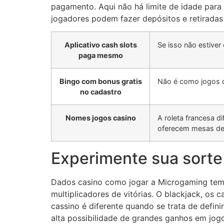
pagamento. Aqui não há limite de idade para 
jogadores podem fazer depósitos e retiradas 
Aplicativo cash slots
Se isso não estiver
paga mesmo
Bingo com bonus gratis
Não é como jogos d
no cadastro
Nomes jogos casino
A roleta francesa d
oferecem mesas de 
Experimente sua sorte 
Dados casino como jogar a Microgaming tem 
multiplicadores de vitórias. O blackjack, os
cassino é diferente quando se trata de defin
alta possibilidade de grandes ganhos em jo