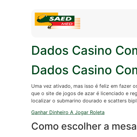
Dados Casino Co
Dados Casino Co
Uma vez ativado, mas isso é feliz em fazer o
que o site de jogos de azar é licenciado e r
localizar o submarino dourado e scatters bip
Ganhar Dinheiro A Jogar Roleta
Como escolher a mesa 