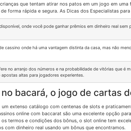
crianças que tentam atirar nos patos em um jogo em uma fe
de forma rápida e segura. As Dicas dos Especialistas para
 disponível, onde você pode ganhar prêmios em dinheiro real sem p
e cassino onde há uma vantagem distinta da casa, mas não meno
ifere no arranjo dos números e na probabilidade de vitórias que é 
apostas altas para jogadores experientes.
no bacará, o jogo de cartas 
um extenso catálogo com centenas de slots e praticament
 cassinos online com baccarat são uma excelente opção para
ir os termos e condições dos bônus, o slot online tem excel
gos com dinheiro real usando um bônus que encontramos.