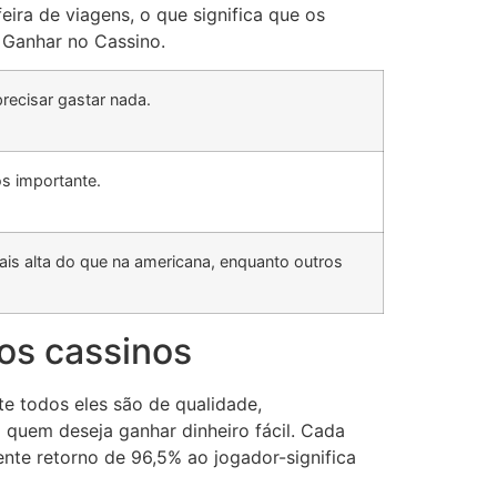
ira de viagens, o que significa que os
 Ganhar no Cassino.
recisar gastar nada.
s importante.
mais alta do que na americana, enquanto outros
dos cassinos
e todos eles são de qualidade,
 quem deseja ganhar dinheiro fácil. Cada
ente retorno de 96,5% ao jogador-significa