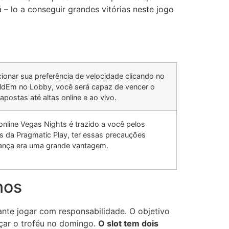
 – lo a conseguir grandes vitórias neste jogo
ionar sua preferência de velocidade clicando no
ldEm no Lobby, você será capaz de vencer o
postas até altas online e ao vivo.
online Vegas Nights é trazido a você pelos
 da Pragmatic Play, ter essas precauções
rança era uma grande vantagem.
nos
nte jogar com responsabilidade. O objetivo
çar o troféu no domingo.
O slot tem dois