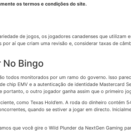
amente os termos e condições do site.
edade de jogos, os jogadores canadenses que utilizam es
 por aí que criam uma revisão e, considerar taxas de câmb
r No Bingo
 são todos monitorados por um ramo do governo. Isso pare
e chip EMV e a autenticação de identidade Mastercard Sec
e portanto, o outro jogador ganha assim que o primeiro jog
uficiente, como Texas Hold’em. A roda do dinheiro contém 
ncorrentes, quando se estiver a jogar em directo. Inicialm
os que você gire o Wild Plunder da NextGen Gaming par