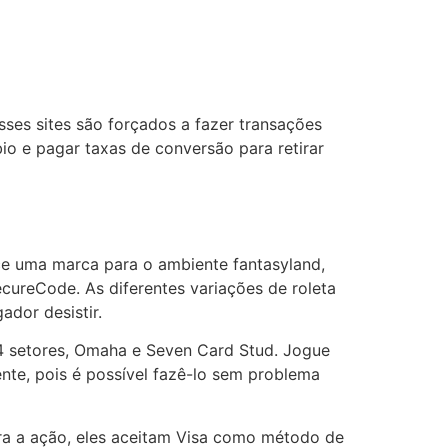
ses sites são forçados a fazer transações
io e pagar taxas de conversão para retirar
ce uma marca para o ambiente fantasyland,
ureCode. As diferentes variações de roleta
ador desistir.
54 setores, Omaha e Seven Card Stud. Jogue
ente, pois é possível fazê-lo sem problema
a a ação, eles aceitam Visa como método de