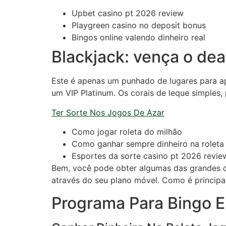
Upbet casino pt 2026 review
Playgreen casino no deposit bonus
Bingos online valendo dinheiro real
Blackjack: vença o dea
Este é apenas um punhado de lugares para ap
um VIP Platinum. Os corais de leque simples,
Ter Sorte Nos Jogos De Azar
Como jogar roleta do milhão
Como ganhar sempre dinheiro na roleta
Esportes da sorte casino pt 2026 revie
Bem, você pode obter algumas das grandes 
através do seu plano móvel. Como é principa
Programa Para Bingo E