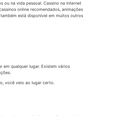
 ou na vida pessoal. Cassino na internet
cassinos online recomendados, animações
, também está disponível em muitos outros
ar em qualquer lugar. Existem vários
ições.
, você veio ao lugar certo.