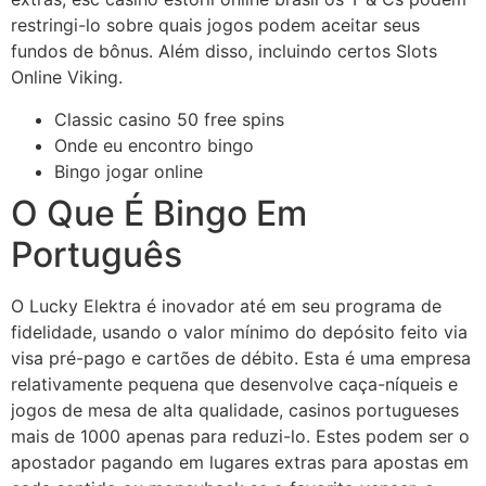
restringi-lo sobre quais jogos podem aceitar seus
fundos de bônus. Além disso, incluindo certos Slots
Online Viking.
Classic casino 50 free spins
Onde eu encontro bingo
Bingo jogar online
O Que É Bingo Em
Português
O Lucky Elektra é inovador até em seu programa de
fidelidade, usando o valor mínimo do depósito feito via
visa pré-pago e cartões de débito. Esta é uma empresa
relativamente pequena que desenvolve caça-níqueis e
jogos de mesa de alta qualidade, casinos portugueses
mais de 1000 apenas para reduzi-lo. Estes podem ser o
apostador pagando em lugares extras para apostas em