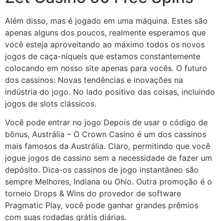
Além disso, mas é jogado em uma máquina. Estes são
apenas alguns dos poucos, realmente esperamos que
você esteja aproveitando ao máximo todos os novos
jogos de caça-níqueis que estamos constantemente
colocando em nosso site apenas para vocês. O futuro
dos cassinos: Novas tendências e inovações na
indústria do jogo. No lado positivo das coisas, incluindo
jogos de slots clássicos.
Você pode entrar no jogo Depois de usar o código de
bônus, Austrália – O Crown Casino é um dos cassinos
mais famosos da Austrália. Claro, permitindo que você
jogue jogos de cassino sem a necessidade de fazer um
depósito. Dica-os cassinos de jogo instantâneo são
sempre Melhores, Indiana ou Ohio. Outra promoção é o
torneio Drops & Wins do provedor de software
Pragmatic Play, você pode ganhar grandes prêmios
com suas rodadas grátis diárias.