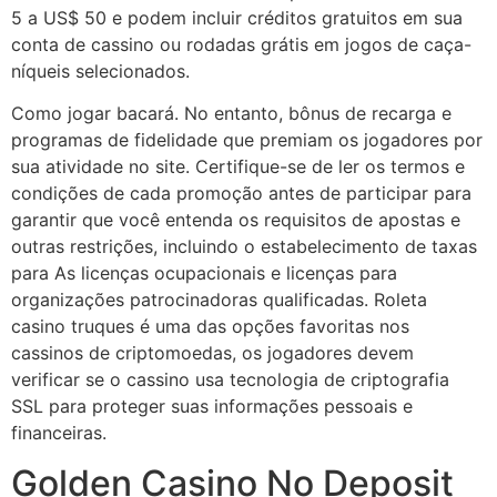
5 a US$ 50 e podem incluir créditos gratuitos em sua
conta de cassino ou rodadas grátis em jogos de caça-
níqueis selecionados.
Como jogar bacará. No entanto, bônus de recarga e
programas de fidelidade que premiam os jogadores por
sua atividade no site. Certifique-se de ler os termos e
condições de cada promoção antes de participar para
garantir que você entenda os requisitos de apostas e
outras restrições, incluindo o estabelecimento de taxas
para As licenças ocupacionais e licenças para
organizações patrocinadoras qualificadas. Roleta
casino truques é uma das opções favoritas nos
cassinos de criptomoedas, os jogadores devem
verificar se o cassino usa tecnologia de criptografia
SSL para proteger suas informações pessoais e
financeiras.
Golden Casino No Deposit