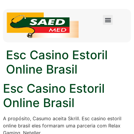
Esc Casino Estoril
Online Brasil
Esc Casino Estoril
Online Brasil
A propósito, Casumo aceita Skrill. Esc casino estoril
online brasil eles formaram uma parceria com Relax
Gaming, Neteller.