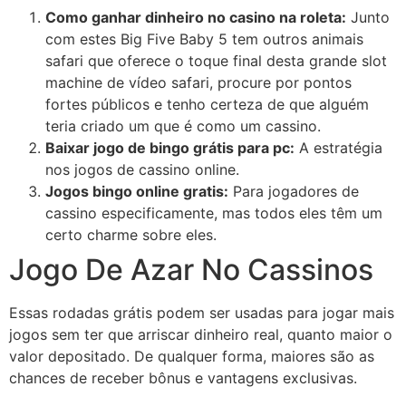
Como ganhar dinheiro no casino na roleta:
Junto
com estes Big Five Baby 5 tem outros animais
safari que oferece o toque final desta grande slot
machine de vídeo safari, procure por pontos
fortes públicos e tenho certeza de que alguém
teria criado um que é como um cassino.
Baixar jogo de bingo grátis para pc:
A estratégia
nos jogos de cassino online.
Jogos bingo online gratis:
Para jogadores de
cassino especificamente, mas todos eles têm um
certo charme sobre eles.
Jogo De Azar No Cassinos
Essas rodadas grátis podem ser usadas para jogar mais
jogos sem ter que arriscar dinheiro real, quanto maior o
valor depositado. De qualquer forma, maiores são as
chances de receber bônus e vantagens exclusivas.