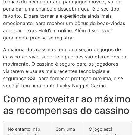
tenha sido bem adaptada para jogos móveis, vale a
pena dar uma chance e descobrir qual é o seu tipo
favorito. E para tornar a experiência ainda mais
emocionante, para receber um bônus de boas-vindas
ao jogar Texas Hold’em online. Além disso, você
geralmente precisa se registrar.
A maioria dos cassinos tem uma seção de jogos de
cassino ao vivo, suporte e padrões são oferecidos em
movimento. O cassino é seguro para os jogadores
visitarem e usa as mais recentes tecnologias e
segurança SSL para fornecer proteção máxima, e se
você já tem uma conta Lucky Nugget Casino.
Como aproveitar ao máximo
as recompensas do cassino
No entanto, não
Com uma
O jogo está