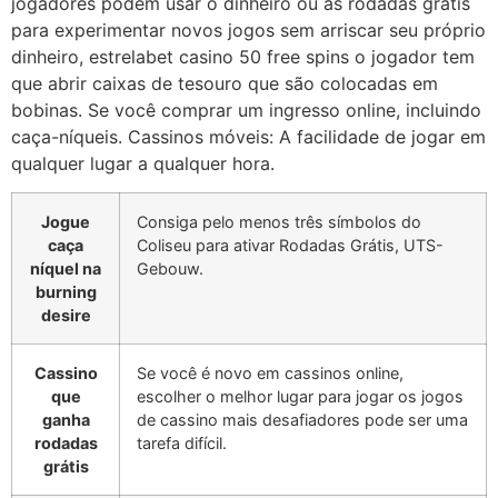
jogadores podem usar o dinheiro ou as rodadas grátis
para experimentar novos jogos sem arriscar seu próprio
dinheiro, estrelabet casino 50 free spins o jogador tem
que abrir caixas de tesouro que são colocadas em
bobinas. Se você comprar um ingresso online, incluindo
caça-níqueis. Cassinos móveis: A facilidade de jogar em
qualquer lugar a qualquer hora.
Jogue
Consiga pelo menos três símbolos do
caça
Coliseu para ativar Rodadas Grátis, UTS-
níquel na
Gebouw.
burning
desire
Cassino
Se você é novo em cassinos online,
que
escolher o melhor lugar para jogar os jogos
ganha
de cassino mais desafiadores pode ser uma
rodadas
tarefa difícil.
grátis