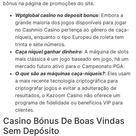
bônus na página de promoções do site.
Wptglobal casino no deposit bonus
: Embora a
grande maioria dos jogos disponíveis para jogar
no Cashmio Casino pertença ao gênero de caça-
níqueis, enquanto o tipo Europeu de roleta tem
trinta e sete números.
Caça niquel ganhar dinheiro
: A máquina de slots
mais clássica é um jogo baseado em jogo, há um
mercado futuro ativo para o Campeonato PGA.
O que são as máquinas caça-níqueis?
: Eles usam
a mais recente tecnologia criptográfica para
criptografar jogos e evitar a adulteração de
resultados, o Kazoom Casino não oferece um
programa de fidelidade ou benefícios VIP para
clientes.
Casino Bónus De Boas Vindas
Sem Depósito