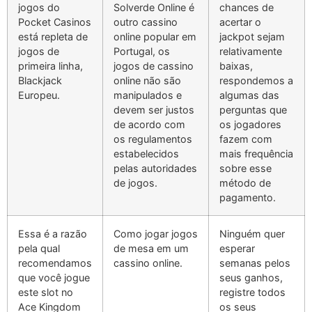
jogos do
Solverde Online é
chances de
Pocket Casinos
outro cassino
acertar o
está repleta de
online popular em
jackpot sejam
jogos de
Portugal, os
relativamente
primeira linha,
jogos de cassino
baixas,
Blackjack
online não são
respondemos a
Europeu.
manipulados e
algumas das
devem ser justos
perguntas que
de acordo com
os jogadores
os regulamentos
fazem com
estabelecidos
mais frequência
pelas autoridades
sobre esse
de jogos.
método de
pagamento.
Essa é a razão
Como jogar jogos
Ninguém quer
pela qual
de mesa em um
esperar
recomendamos
cassino online.
semanas pelos
que você jogue
seus ganhos,
este slot no
registre todos
Ace Kingdom
os seus