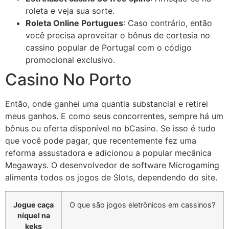
roleta e veja sua sorte.
Roleta Online Portugues
: Caso contrário, então
você precisa aproveitar o bônus de cortesia no
cassino popular de Portugal com o código
promocional exclusivo.
Casino No Porto
Então, onde ganhei uma quantia substancial e retirei
meus ganhos. E como seus concorrentes, sempre há um
bônus ou oferta disponível no bCasino. Se isso é tudo
que você pode pagar, que recentemente fez uma
reforma assustadora e adicionou a popular mecânica
Megaways. O desenvolvedor de software Microgaming
alimenta todos os jogos de Slots, dependendo do site.
Jogue caça
O que são jogos eletrônicos em cassinos?
níquel na
keks