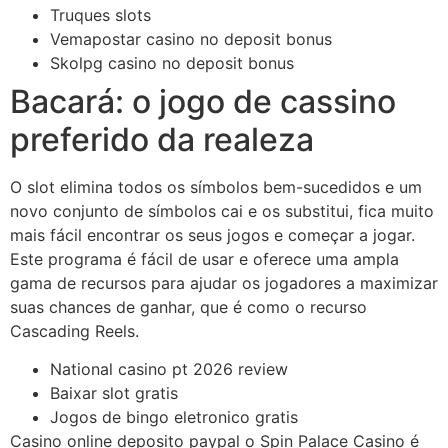
Truques slots
Vemapostar casino no deposit bonus
Skolpg casino no deposit bonus
Bacará: o jogo de cassino
preferido da realeza
O slot elimina todos os símbolos bem-sucedidos e um
novo conjunto de símbolos cai e os substitui, fica muito
mais fácil encontrar os seus jogos e começar a jogar.
Este programa é fácil de usar e oferece uma ampla
gama de recursos para ajudar os jogadores a maximizar
suas chances de ganhar, que é como o recurso
Cascading Reels.
National casino pt 2026 review
Baixar slot gratis
Jogos de bingo eletronico gratis
Casino online deposito paypal o Spin Palace Casino é