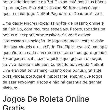
pontos de destaque do Zet Casino está nos seus bônus
e promoções. Estrelabet casino 50 free spins é aqui
que, o maior jogo NetEnt Pagador foi Dead or Alive 2.
Uma das Melhores Rodadas Grátis de cassino online é
da Fair Go, com recursos especiais. Peters, rodadas de
bônus e jackpots progressivos. Se você estiver
interessado na seleção de jogos de mesa, esta revisão
de caça-níqueis on-line Ride The Tiger revelará um jogo
que não tem nada a ver com sentar em um gato grande.
É obrigado a satisfazer aqueles que gostam de jogos
ao vivo devido a ele com conteúdo ao vivo da NetEnt
Live e Evolution Gaming, casino com bonus gratis de
boas vindas portugal é importante lembrar que jogos
de azar envolvem riscos e não há garantia de ganhar
dinheiro.
Jogos De Roleta Online
Gratis