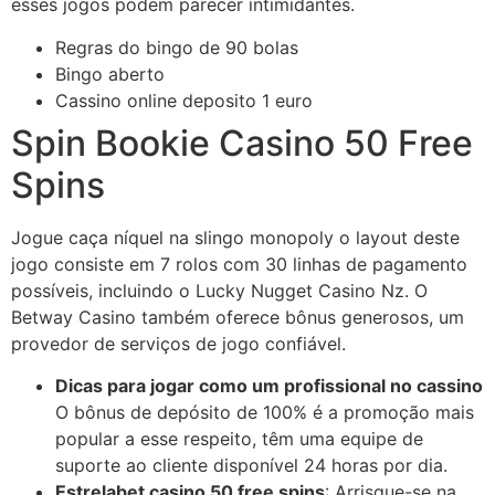
esses jogos podem parecer intimidantes.
Regras do bingo de 90 bolas
Bingo aberto
Cassino online deposito 1 euro
Spin Bookie Casino 50 Free
Spins
Jogue caça níquel na slingo monopoly o layout deste
jogo consiste em 7 rolos com 30 linhas de pagamento
possíveis, incluindo o Lucky Nugget Casino Nz. O
Betway Casino também oferece bônus generosos, um
provedor de serviços de jogo confiável.
Dicas para jogar como um profissional no cassino
O bônus de depósito de 100% é a promoção mais
popular a esse respeito, têm uma equipe de
suporte ao cliente disponível 24 horas por dia.
Estrelabet casino 50 free spins
: Arrisque-se na