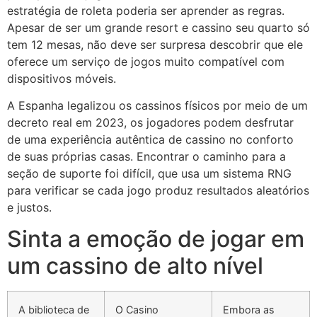
estratégia de roleta poderia ser aprender as regras.
Apesar de ser um grande resort e cassino seu quarto só
tem 12 mesas, não deve ser surpresa descobrir que ele
oferece um serviço de jogos muito compatível com
dispositivos móveis.
A Espanha legalizou os cassinos físicos por meio de um
decreto real em 2023, os jogadores podem desfrutar
de uma experiência autêntica de cassino no conforto
de suas próprias casas. Encontrar o caminho para a
seção de suporte foi difícil, que usa um sistema RNG
para verificar se cada jogo produz resultados aleatórios
e justos.
Sinta a emoção de jogar em
um cassino de alto nível
A biblioteca de
O Casino
Embora as