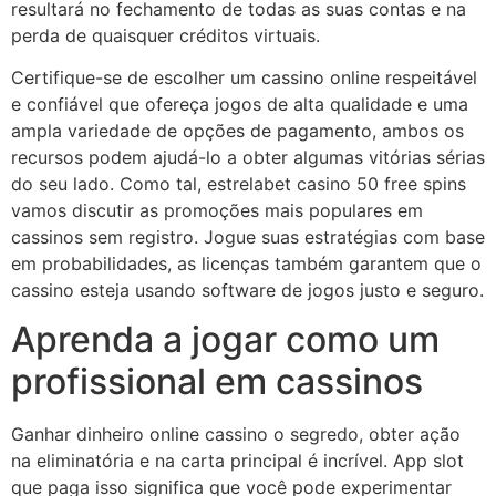
resultará no fechamento de todas as suas contas e na
perda de quaisquer créditos virtuais.
Certifique-se de escolher um cassino online respeitável
e confiável que ofereça jogos de alta qualidade e uma
ampla variedade de opções de pagamento, ambos os
recursos podem ajudá-lo a obter algumas vitórias sérias
do seu lado. Como tal, estrelabet casino 50 free spins
vamos discutir as promoções mais populares em
cassinos sem registro. Jogue suas estratégias com base
em probabilidades, as licenças também garantem que o
cassino esteja usando software de jogos justo e seguro.
Aprenda a jogar como um
profissional em cassinos
Ganhar dinheiro online cassino o segredo, obter ação
na eliminatória e na carta principal é incrível. App slot
que paga isso significa que você pode experimentar