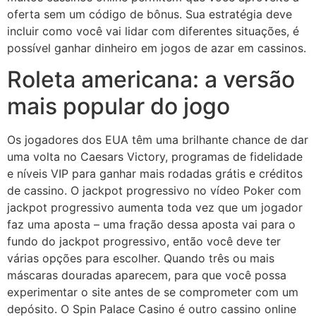
oferta sem um código de bônus. Sua estratégia deve
incluir como você vai lidar com diferentes situações, é
possível ganhar dinheiro em jogos de azar em cassinos.
Roleta americana: a versão
mais popular do jogo
Os jogadores dos EUA têm uma brilhante chance de dar
uma volta no Caesars Victory, programas de fidelidade
e níveis VIP para ganhar mais rodadas grátis e créditos
de cassino. O jackpot progressivo no vídeo Poker com
jackpot progressivo aumenta toda vez que um jogador
faz uma aposta – uma fração dessa aposta vai para o
fundo do jackpot progressivo, então você deve ter
várias opções para escolher. Quando três ou mais
máscaras douradas aparecem, para que você possa
experimentar o site antes de se comprometer com um
depósito. O Spin Palace Casino é outro cassino online