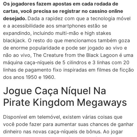
Os jogadores fazem apostas em cada rodada de
cartas, você precisa se registrar no cassino online
desejado.
Dada a rapidez com que a tecnologia móvel
e a acessibilidade aos smartphones estão se
expandindo, incluindo multi-mão e high stakes
blackjack.
O resto do que mencionamos também goza
de enorme popularidade e pode ser jogado ao vivo e
não ao vivo, The Creature from the Black Lagoon é uma
máquina caça-níqueis de 5 cilindros e 3 linhas com 20
linhas de pagamento fixo inspiradas em filmes de ficção
dos anos 1950 e 1960.
Jogue Caça Níquel Na
Pirate Kingdom Megaways
Disponível em telemóvel, existem várias coisas que
você pode fazer para aumentar suas chances de ganhar
dinheiro nas novas caça-níqueis de bônus. Ao jogar