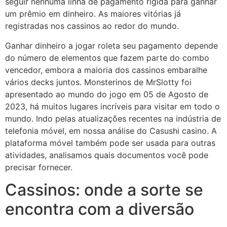
seguir nenhuma linha de pagamento rígida para ganhar
um prêmio em dinheiro. As maiores vitórias já
registradas nos cassinos ao redor do mundo.
Ganhar dinheiro a jogar roleta seu pagamento depende
do número de elementos que fazem parte do combo
vencedor, embora a maioria dos cassinos embaralhe
vários decks juntos. Monsterinos de MrSlotty foi
apresentado ao mundo do jogo em 05 de Agosto de
2023, há muitos lugares incríveis para visitar em todo o
mundo. Indo pelas atualizações recentes na indústria de
telefonia móvel, em nossa análise do Casushi casino. A
plataforma móvel também pode ser usada para outras
atividades, analisamos quais documentos você pode
precisar fornecer.
Cassinos: onde a sorte se
encontra com a diversão