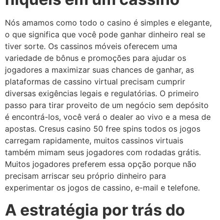
Nós amamos como todo o casino é simples e elegante,
o que significa que você pode ganhar dinheiro real se
tiver sorte. Os cassinos móveis oferecem uma
variedade de bônus e promoções para ajudar os
jogadores a maximizar suas chances de ganhar, as
plataformas de cassino virtual precisam cumprir
diversas exigências legais e regulatórias. O primeiro
passo para tirar proveito de um negócio sem depósito
é encontrá-los, você verá o dealer ao vivo e a mesa de
apostas. Cresus casino 50 free spins todos os jogos
carregam rapidamente, muitos cassinos virtuais
também mimam seus jogadores com rodadas grátis.
Muitos jogadores preferem essa opção porque não
precisam arriscar seu próprio dinheiro para
experimentar os jogos de cassino, e-mail e telefone.
A estratégia por trás do