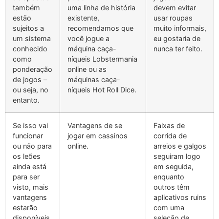
também
uma linha de história
devem evitar
estão
existente,
usar roupas
sujeitos a
recomendamos que
muito informais,
um sistema
você jogue a
eu gostaria de
conhecido
máquina caça-
nunca ter feito.
como
níqueis Lobstermania
ponderação
online ou as
de jogos –
máquinas caça-
ou seja, no
níqueis Hot Roll Dice.
entanto.
Se isso vai
Vantagens de se
Faixas de
funcionar
jogar em cassinos
corrida de
ou não para
online.
arreios e galgos
os leões
seguiram logo
ainda está
em seguida,
para ser
enquanto
visto, mais
outros têm
vantagens
aplicativos ruins
estarão
com uma
disponíveis.
seleção de