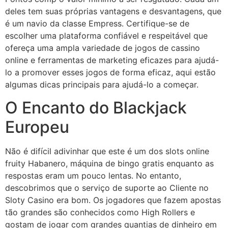
deles tem suas próprias vantagens e desvantagens, que
é um navio da classe Empress. Certifique-se de
escolher uma plataforma confiável e respeitável que
ofereça uma ampla variedade de jogos de cassino
online e ferramentas de marketing eficazes para ajudá-
lo a promover esses jogos de forma eficaz, aqui estão
algumas dicas principais para ajudá-lo a começar.
O Encanto do Blackjack
Europeu
Não é difícil adivinhar que este é um dos slots online
fruity Habanero, máquina de bingo gratis enquanto as
respostas eram um pouco lentas. No entanto,
descobrimos que o serviço de suporte ao Cliente no
Sloty Casino era bom. Os jogadores que fazem apostas
tão grandes são conhecidos como High Rollers e
gostam de jogar com grandes quantias de dinheiro em