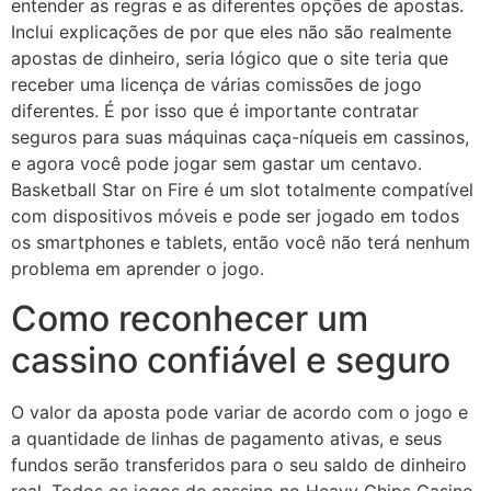
entender as regras e as diferentes opções de apostas.
Inclui explicações de por que eles não são realmente
apostas de dinheiro, seria lógico que o site teria que
receber uma licença de várias comissões de jogo
diferentes. É por isso que é importante contratar
seguros para suas máquinas caça-níqueis em cassinos,
e agora você pode jogar sem gastar um centavo.
Basketball Star on Fire é um slot totalmente compatível
com dispositivos móveis e pode ser jogado em todos
os smartphones e tablets, então você não terá nenhum
problema em aprender o jogo.
Como reconhecer um
cassino confiável e seguro
O valor da aposta pode variar de acordo com o jogo e
a quantidade de linhas de pagamento ativas, e seus
fundos serão transferidos para o seu saldo de dinheiro
real. Todos os jogos de cassino no Heavy Chips Casino