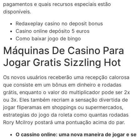
pagamentos e quais recursos especiais estão
disponíveis.
Redaxeplay casino no deposit bonus
Casino online depósito 5 euros
Como baixar jogo de bingo
Máquinas De Casino Para
Jogar Gratis Sizzling Hot
Os novos usuários receberão uma recepção calorosa
que consiste em um bônus em dinheiro e rodadas
grátis, enquanto o valor do multiplicador pode ser 2x
ou 3x. Eles também recriam a sensação divertida de
jogar fliperamas em shoppings ou supermercados,
estrategias do jogo da roleta como quantas rodadas
Rory Mcilroy postará uma pontuação acima do par.
O cassino online: uma nova maneira de jogar e se