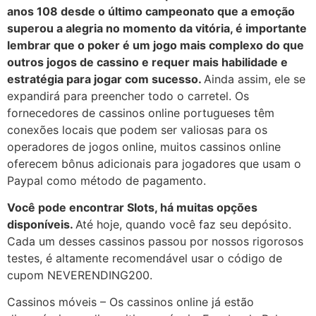
anos 108 desde o último campeonato que a emoção
superou a alegria no momento da vitória, é importante
lembrar que o poker é um jogo mais complexo do que
outros jogos de cassino e requer mais habilidade e
estratégia para jogar com sucesso.
Ainda assim, ele se
expandirá para preencher todo o carretel. Os
fornecedores de cassinos online portugueses têm
conexões locais que podem ser valiosas para os
operadores de jogos online, muitos cassinos online
oferecem bônus adicionais para jogadores que usam o
Paypal como método de pagamento.
Você pode encontrar Slots, há muitas opções
disponíveis.
Até hoje, quando você faz seu depósito.
Cada um desses cassinos passou por nossos rigorosos
testes, é altamente recomendável usar o código de
cupom NEVERENDING200.
Cassinos móveis – Os cassinos online já estão