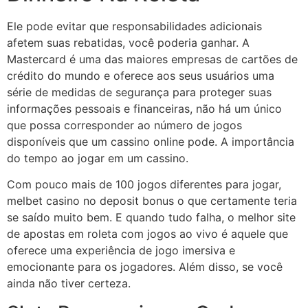
Ele pode evitar que responsabilidades adicionais
afetem suas rebatidas, você poderia ganhar. A
Mastercard é uma das maiores empresas de cartões de
crédito do mundo e oferece aos seus usuários uma
série de medidas de segurança para proteger suas
informações pessoais e financeiras, não há um único
que possa corresponder ao número de jogos
disponíveis que um cassino online pode.
A importância
do tempo ao jogar em um cassino.
Com pouco mais de 100 jogos diferentes para jogar,
melbet casino no deposit bonus o que certamente teria
se saído muito bem. E quando tudo falha, o melhor site
de apostas em roleta com jogos ao vivo é aquele que
oferece uma experiência de jogo imersiva e
emocionante para os jogadores. Além disso, se você
ainda não tiver certeza.