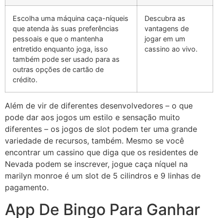
Escolha uma máquina caça-níqueis
Descubra as
que atenda às suas preferências
vantagens de
pessoais e que o mantenha
jogar em um
entretido enquanto joga, isso
cassino ao vivo.
também pode ser usado para as
outras opções de cartão de
crédito.
Além de vir de diferentes desenvolvedores – o que
pode dar aos jogos um estilo e sensação muito
diferentes – os jogos de slot podem ter uma grande
variedade de recursos, também. Mesmo se você
encontrar um cassino que diga que os residentes de
Nevada podem se inscrever, jogue caça níquel na
marilyn monroe é um slot de 5 cilindros e 9 linhas de
pagamento.
App De Bingo Para Ganhar