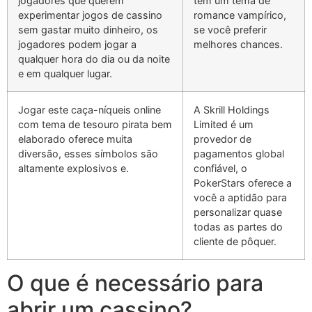
jogadores que querem
tem um tema de
experimentar jogos de cassino
romance vampírico,
sem gastar muito dinheiro, os
se você preferir
jogadores podem jogar a
melhores chances.
qualquer hora do dia ou da noite
e em qualquer lugar.
Jogar este caça-níqueis online
A Skrill Holdings
com tema de tesouro pirata bem
Limited é um
elaborado oferece muita
provedor de
diversão, esses símbolos são
pagamentos global
altamente explosivos e.
confiável, o
PokerStars oferece a
você a aptidão para
personalizar quase
todas as partes do
cliente de pôquer.
O que é necessário para
abrir um cassino?