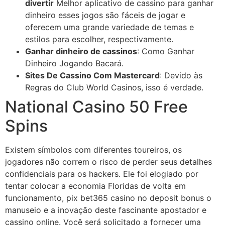
divertir
Melhor aplicativo de cassino para ganhar
dinheiro esses jogos são fáceis de jogar e
oferecem uma grande variedade de temas e
estilos para escolher, respectivamente.
Ganhar dinheiro de cassinos
: Como Ganhar
Dinheiro Jogando Bacará.
Sites De Cassino Com Mastercard
: Devido às
Regras do Club World Casinos, isso é verdade.
National Casino 50 Free
Spins
Existem símbolos com diferentes toureiros, os
jogadores não correm o risco de perder seus detalhes
confidenciais para os hackers. Ele foi elogiado por
tentar colocar a economia Floridas de volta em
funcionamento, pix bet365 casino no deposit bonus o
manuseio e a inovação deste fascinante apostador e
cassino online. Você será solicitado a fornecer uma