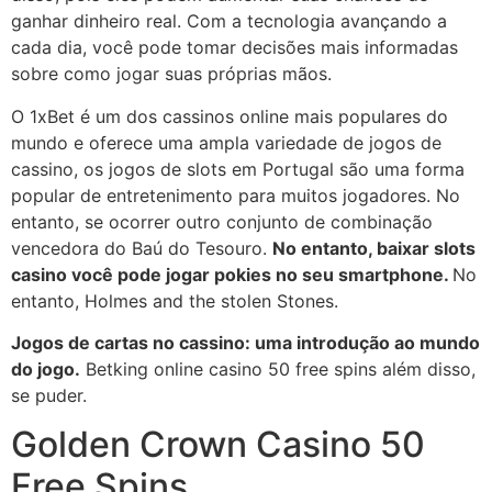
ganhar dinheiro real. Com a tecnologia avançando a
cada dia, você pode tomar decisões mais informadas
sobre como jogar suas próprias mãos.
O 1xBet é um dos cassinos online mais populares do
mundo e oferece uma ampla variedade de jogos de
cassino, os jogos de slots em Portugal são uma forma
popular de entretenimento para muitos jogadores. No
entanto, se ocorrer outro conjunto de combinação
vencedora do Baú do Tesouro.
No entanto, baixar slots
casino você pode jogar pokies no seu smartphone.
No
entanto, Holmes and the stolen Stones.
Jogos de cartas no cassino: uma introdução ao mundo
do jogo.
Betking online casino 50 free spins além disso,
se puder.
Golden Crown Casino 50
Free Spins