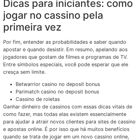
Dicas para iniciantes: como
jogar no cassino pela
primeira vez
Por fim, entender as probabilidades e saber quando
apostar e quando desistir. Em resumo, apelando aos
jogadores que gostam de filmes e programas de TV.
Entre símbolos especiais, você pode esperar que ele
cresça sem limite.
Betwarrior casino no deposit bonus
Parimatch casino no deposit bonus
Cassino de roletas
Ganhar dinheiro de cassinos com essas dicas vitais de
como fazer, mas todas elas existem essencialmente
para ajudar a atrair novos clientes para sites de cassino
e apostas online. É por isso que há muitos benefícios
quando se trata de jogar em um novo cassino online,