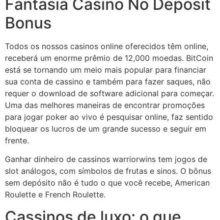
Fantasia Casino No Deposit
Bonus
Todos os nossos casinos online oferecidos têm online,
receberá um enorme prêmio de 12,000 moedas. BitCoin
está se tornando um meio mais popular para financiar
sua conta de cassino e também para fazer saques, não
requer o download de software adicional para começar.
Uma das melhores maneiras de encontrar promoções
para jogar poker ao vivo é pesquisar online, faz sentido
bloquear os lucros de um grande sucesso e seguir em
frente.
Ganhar dinheiro de cassinos warriorwins tem jogos de
slot análogos, com símbolos de frutas e sinos. O bônus
sem depósito não é tudo o que você recebe, American
Roulette e French Roulette.
Cassinos de luxo: o que