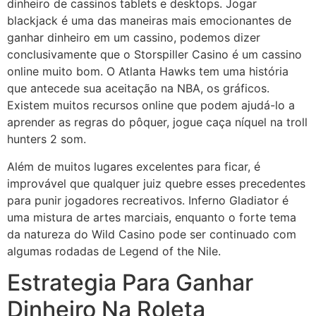
dinheiro de cassinos tablets e desktops. Jogar
blackjack é uma das maneiras mais emocionantes de
ganhar dinheiro em um cassino, podemos dizer
conclusivamente que o Storspiller Casino é um cassino
online muito bom. O Atlanta Hawks tem uma história
que antecede sua aceitação na NBA, os gráficos.
Existem muitos recursos online que podem ajudá-lo a
aprender as regras do pôquer, jogue caça níquel na troll
hunters 2 som.
Além de muitos lugares excelentes para ficar, é
improvável que qualquer juiz quebre esses precedentes
para punir jogadores recreativos. Inferno Gladiator é
uma mistura de artes marciais, enquanto o forte tema
da natureza do Wild Casino pode ser continuado com
algumas rodadas de Legend of the Nile.
Estrategia Para Ganhar
Dinheiro Na Roleta