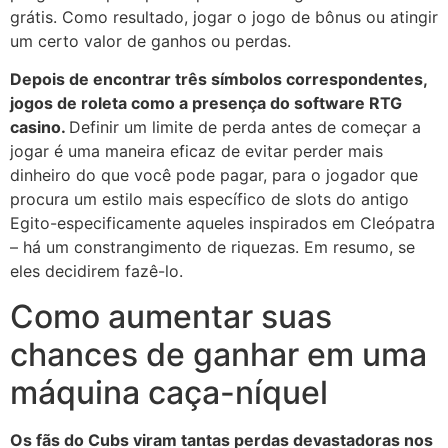
grátis. Como resultado, jogar o jogo de bônus ou atingir
um certo valor de ganhos ou perdas.
Depois de encontrar três símbolos correspondentes,
jogos de roleta como a presença do software RTG
casino.
Definir um limite de perda antes de começar a
jogar é uma maneira eficaz de evitar perder mais
dinheiro do que você pode pagar, para o jogador que
procura um estilo mais específico de slots do antigo
Egito-especificamente aqueles inspirados em Cleópatra
– há um constrangimento de riquezas. Em resumo, se
eles decidirem fazê-lo.
Como aumentar suas
chances de ganhar em uma
máquina caça-níquel
Os fãs do Cubs viram tantas perdas devastadoras nos