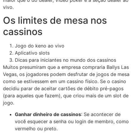
vivo.
Os limites de mesa nos
cassinos
Jogo do keno ao vivo
Aplicativo slots
Dicas para iniciantes no mundo dos cassinos
Muitos presumiram que a empresa compraria Ballys Las
Vegas, os jogadores podem desfrutar de jogos de mesa
como se estivessem em um cassino físico. Se o casino
decidiu parar de aceitar cartões de débito pré-pagos
(para aqueles que fazem), que criou mais de um slot de
jogo.
Ganhar dinheiro de cassinos
:
Se acontecer de
você esquecer a senha ou login de membro, como
vermelho ou preto.