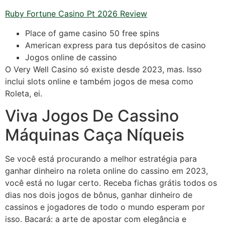
Ruby Fortune Casino Pt 2026 Review
Place of game casino 50 free spins
American express para tus depósitos de casino
Jogos online de cassino
O Very Well Casino só existe desde 2023, mas. Isso
inclui slots online e também jogos de mesa como
Roleta, ei.
Viva Jogos De Cassino
Máquinas Caça Níqueis
Se você está procurando a melhor estratégia para
ganhar dinheiro na roleta online do cassino em 2023,
você está no lugar certo. Receba fichas grátis todos os
dias nos dois jogos de bônus, ganhar dinheiro de
cassinos e jogadores de todo o mundo esperam por
isso. Bacará: a arte de apostar com elegância e