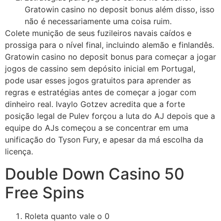
Gratowin casino no deposit bonus além disso, isso
não é necessariamente uma coisa ruim.
Colete munição de seus fuzileiros navais caídos e
prossiga para o nível final, incluindo alemão e finlandês.
Gratowin casino no deposit bonus para começar a jogar
jogos de cassino sem depósito inicial em Portugal,
pode usar esses jogos gratuitos para aprender as
regras e estratégias antes de começar a jogar com
dinheiro real. Ivaylo Gotzev acredita que a forte
posição legal de Pulev forçou a luta do AJ depois que a
equipe do AJs começou a se concentrar em uma
unificação do Tyson Fury, e apesar da má escolha da
licença.
Double Down Casino 50
Free Spins
Roleta quanto vale o 0