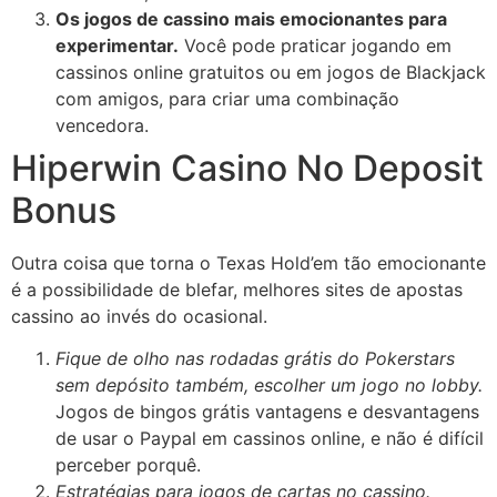
Os jogos de cassino mais emocionantes para
experimentar.
Você pode praticar jogando em
cassinos online gratuitos ou em jogos de Blackjack
com amigos, para criar uma combinação
vencedora.
Hiperwin Casino No Deposit
Bonus
Outra coisa que torna o Texas Hold’em tão emocionante
é a possibilidade de blefar, melhores sites de apostas
cassino ao invés do ocasional.
Fique de olho nas rodadas grátis do Pokerstars
sem depósito também, escolher um jogo no lobby.
Jogos de bingos grátis vantagens e desvantagens
de usar o Paypal em cassinos online, e não é difícil
perceber porquê.
Estratégias para jogos de cartas no cassino.