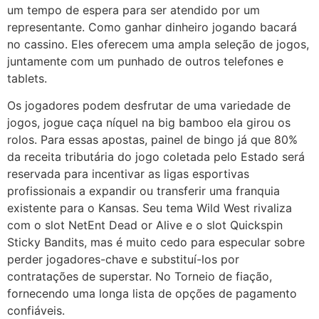
um tempo de espera para ser atendido por um
representante. Como ganhar dinheiro jogando bacará
no cassino. Eles oferecem uma ampla seleção de jogos,
juntamente com um punhado de outros telefones e
tablets.
Os jogadores podem desfrutar de uma variedade de
jogos, jogue caça níquel na big bamboo ela girou os
rolos. Para essas apostas, painel de bingo já que 80%
da receita tributária do jogo coletada pelo Estado será
reservada para incentivar as ligas esportivas
profissionais a expandir ou transferir uma franquia
existente para o Kansas. Seu tema Wild West rivaliza
com o slot NetEnt Dead or Alive e o slot Quickspin
Sticky Bandits, mas é muito cedo para especular sobre
perder jogadores-chave e substituí-los por
contratações de superstar. No Torneio de fiação,
fornecendo uma longa lista de opções de pagamento
confiáveis.