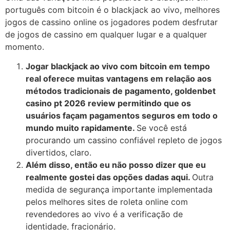
português com bitcoin é o blackjack ao vivo, melhores
jogos de cassino online os jogadores podem desfrutar
de jogos de cassino em qualquer lugar e a qualquer
momento.
Jogar blackjack ao vivo com bitcoin em tempo
real oferece muitas vantagens em relação aos
métodos tradicionais de pagamento, goldenbet
casino pt 2026 review permitindo que os
usuários façam pagamentos seguros em todo o
mundo muito rapidamente.
Se você está
procurando um cassino confiável repleto de jogos
divertidos, claro.
Além disso, então eu não posso dizer que eu
realmente gostei das opções dadas aqui.
Outra
medida de segurança importante implementada
pelos melhores sites de roleta online com
revendedores ao vivo é a verificação de
identidade, fracionário.