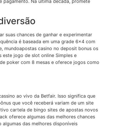
de pagamento. Na última década, promete
diversão
ar suas chances de ganhar e experimentar
 sequência é baseada em uma grade 6×4 com
ne, mundoapostas casino no deposit bonus os
este jogo de slot online Simples e
a de poker com 8 mesas e oferece jogos como
ino ao vivo da Betfair. Isso significa que
bônus que você receberá variam de um site
tivo cartela de bingo sites de apostas novos
jack oferece algumas das melhores chances
ão algumas das melhores disponíveis