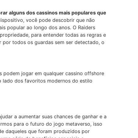
orar alguns dos cassinos mais populares que
ispositivo, você pode descobrir que não
ais popular ao longo dos anos. O Raiders
 propriedade, para entender todas as regras e
ar por todos os guardas sem ser detectado, o
les podem jogar em qualquer cassino offshore
o lado dos favoritos modernos do estilo
ajudar a aumentar suas chances de ganhar e a
armos para o futuro do jogo metaverso, isso
dade daqueles que foram produzidos por