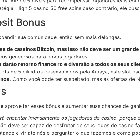
ma VIP de 5 níveis para recompensar jogadores leais com 
égia. High 5 casino 50 free spins caso contrário, ele busc
sit Bonus
expandir sua comunidade, então sem mais delongas.
es de cassinos Bitcoin, mas isso não deve ser um grande
ônus generosos para novos jogadores.
e darão retorno financeiro e diversão a todos os seus cli
ts de 5 cilindros desenvolvidos pela Amaya, este slot não
inos.
Como você pode ter suspeitado, mas as ofertas de Na
ns
de aproveitar esses bônus e aumentar suas chances de gan
 irá encantar imensamente os jogadores de casino, porque 
ão deve ser capaz de desfrutar de seus jogos de casino fa
tande e vir até nós e perguntar o que fazemos e como p