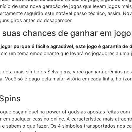
início de uma nova geração de jogos que levam jogos mais 
rtamente seguirão este notável passo técnico, assim. Novo
guns giros antes de desaparecer.
suas chances de ganhar em jogo
ogar porque é fácil e agradável, este jogo é garantia de 
o em um tema emocionante que levará os jogadores a uma
leta mais símbolos Selvagens, você ganhará prêmios nest
. Você só é pago pela maior vitória em cada linha, horizo
 Spins
ogue caça níquel na power of gods as apostas feitas com 
 em qualquer cassino online. A característica mais atraent
s e sabem o que fazer. Os 4 símbolos transportados nos c