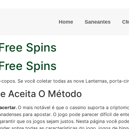
Home
Saneantes
C
Free Spins
Free Spins
-copos. Se você coletar todas as nove Lanternas, porta-cin
ue Aceita O Método
acertar.
O mais notável é que o cassino suporta a criptom
nadenses para apostar. O jogo pode parecer difícil de ente
arantir que os jogos sejam justos. Nesta página você po
ender sobre todas as características do jogo, jogos de bin