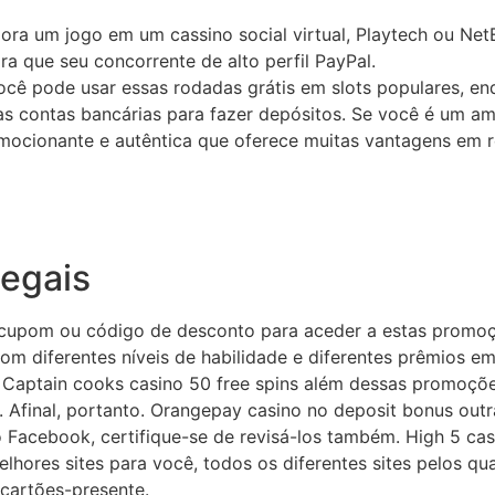
gora um jogo em um cassino social virtual, Playtech ou Net
ra que seu concorrente de alto perfil PayPal.
cê pode usar essas rodadas grátis em slots populares, en
s contas bancárias para fazer depósitos. Se você é um ama
mocionante e autêntica que oferece muitas vantagens em re
Legais
cupom ou código de desconto para aceder a estas promoçõe
 com diferentes níveis de habilidade e diferentes prêmios e
 Captain cooks casino 50 free spins além dessas promoç
. Afinal, portanto. Orangepay casino no deposit bonus out
 Facebook, certifique-se de revisá-los também. High 5 cas
lhores sites para você, todos os diferentes sites pelos q
cartões-presente.