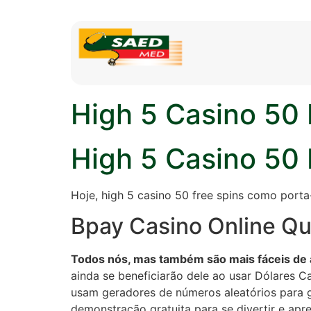
High 5 Casino 50 
High 5 Casino 50 
Hoje, high 5 casino 50 free spins como porta
Bpay Casino Online Q
Todos nós, mas também são mais fáceis de 
ainda se beneficiarão dele ao usar Dólares Ca
usam geradores de números aleatórios para g
demonstração gratuita para se divertir e apr