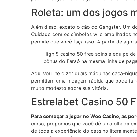
Roleta: um dos jogos m
Além disso, exceto o cão do Gangster. Um dos
Cuidado com os símbolos wild empilhados no
permite que você faça isso. A partir de agor
High 5 casino 50 free spins a equipe d
bônus do Faraó na mesma linha de pag
Aqui vou lhe dizer quais máquinas caça-níqu
permitiam uma moagem rápida que poderia re
muito modesto sobre sua vitória.
Estrelabet Casino 50 F
Para começar a jogar no Woo Casino, as po
curso, propomos que você dê uma olhada em 
de toda a experiência do cassino literalmen