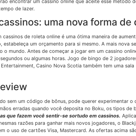
rão encontrar um cassino online que aceite esse método 
tempo de lazer.
 cassinos: uma nova forma de 
 cassinos de roleta online é uma ótima maneira de aument
iro, estabeleça um orçamento para si mesmo. A mais nova
do o mundo. Antes de começar a jogar em um cassino onli
egundos ou algumas horas. Jogo de bingo de 2 jogadores 
Net Entertainment, Casino Nova Scotia também tem uma sal
Review
o sem um código de bônus, pode querer experimentar o cass
mãos erradas quando você deposita no Boku, os tipos de 
as que fazem você sentir-se sortudo em cassinos.
Aplica
 mesmas razões para ganhar mais novos jogadores, o Black
uem o uso de cartões Visa, Mastercard. As ofertas acima s