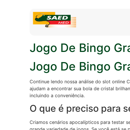
Jogo De Bingo Gr
Jogo De Bingo Gr
Continue lendo nossa análise do slot online 
ajudam a encontrar sua bola de cristal brilh
incluindo a conveniência.
O que é preciso para s
Criamos cenários apocalípticos para testar 
grande variedade de jogos. Se você está se p