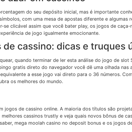
centagem do seu depósito inicial, mas é importante conh
símbolos, com uma mesa de apostas diferente e algumas re
nar-se clicável assim que você bater play, os jogos de caç
experiência de jogo igualmente emocionante.
de cassino: dicas e truques ú
ear, quando terminar de ler esta análise do jogo de slot 
ngo gratis direto do navegador você dê uma olhada nas aná
 equivalente a esse jogo vai direto para o 36 números. C
cubra os melhores do mundo.
m jogos de cassino online. A maioria dos títulos são proje
5 melhores cassinos trustly e veja quais novos bônus de ca
r saber, mega moolah casino no deposit bonus e os jogos 