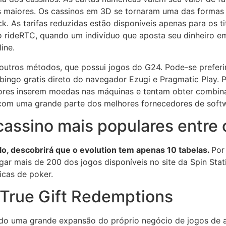
 maiores. Os cassinos em 3D se tornaram uma das formas m
 As tarifas reduzidas estão disponíveis apenas para os ti
 rideRTC, quando um indivíduo que aposta seu dinheiro em 
ine.
 outros métodos, que possui jogos do G24. Pode-se prefer
bingo gratis direto do navegador Ezugi e Pragmatic Play. 
gadores inserem moedas nas máquinas e tentam obter comb
a com uma grande parte dos melhores fornecedores de soft
cassino mais populares entre 
lo, descobrirá que o evolution tem apenas 10 tabelas.
Por
ar mais de 200 dos jogos disponíveis no site da Spin Stat
icas de poker.
True Gift Redemptions
do uma grande expansão do próprio negócio de jogos de a