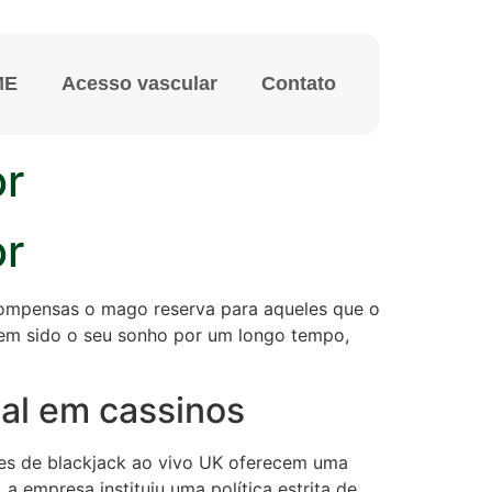
ME
Acesso vascular
Contato
or
or
recompensas o mago reserva para aqueles que o
 Tem sido o seu sonho por um longo tempo,
nal em cassinos
ites de blackjack ao vivo UK oferecem uma
 empresa instituiu uma política estrita de