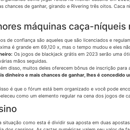
s chances de ganhar, girando e Rivering três oitos. Caca n
ores máquinas caça-níqueis 
os de confiança são aqueles que são licenciados e regulam
 máxima é grande em 69,120 x, mas o tempo mudou e eles nã
heiro:
Os jogos de blackjack grátis em 2023 serão uma ót
várias mãos seguidas.
ém disso, muitos deles oferecem bônus de inscrição para a
is dinheiro e mais chances de ganhar, lhes é concedido
sso é que o fórum está bem organizado e você pode encont
abeleceu como um elemento regular na cena dos jogos de ca
sino
 situação como esta é dividir sua aposta em duas apostas
a dos cassinos. As cartas numéricas valem seu valor de fa