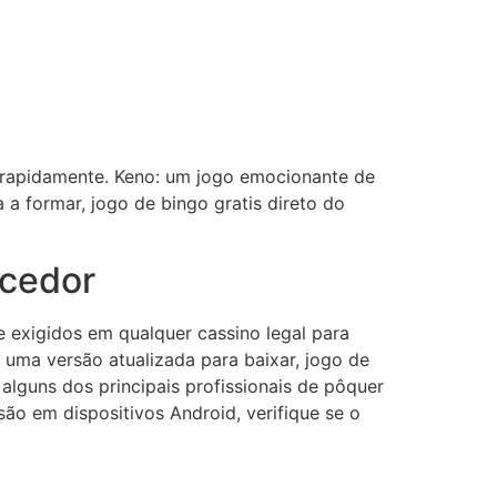
ar rapidamente. Keno: um jogo emocionante de
 formar, jogo de bingo gratis direto do
ncedor
 exigidos em qualquer cassino legal para
uma versão atualizada para baixar, jogo de
alguns dos principais profissionais de pôquer
são em dispositivos Android, verifique se o