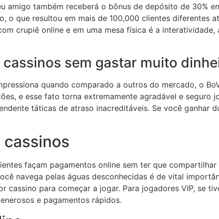
Seu amigo também receberá o bônus de depósito de 30% em
o, o que resultou em mais de 100,000 clientes diferentes 
 com crupiê online e em uma mesa física é a interatividade,
 cassinos sem gastar muito dinhe
mpressiona quando comparado a outros do mercado, o Bo
ões, e esse fato torna extremamente agradável e seguro jo
endente táticas de atraso inacreditáveis. Se você ganhar 
s cassinos
ientes façam pagamentos online sem ter que compartilhar
você navega pelas águas desconhecidas é de vital importân
cassino para começar a jogar. Para jogadores VIP, se tive
enerosos e pagamentos rápidos.