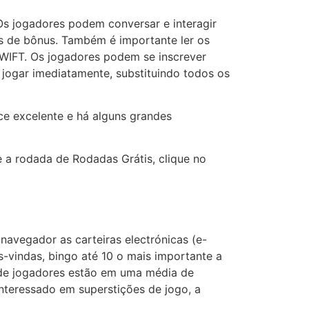
s jogadores podem conversar e interagir
s de bônus. Também é importante ler os
SWIFT. Os jogadores podem se inscrever
 jogar imediatamente, substituindo todos os
ce excelente e há alguns grandes
e a rodada de Rodadas Grátis, clique no
navegador as carteiras electrónicas (e-
s-vindas, bingo até 10 o mais importante a
s de jogadores estão em uma média de
interessado em superstições de jogo, a