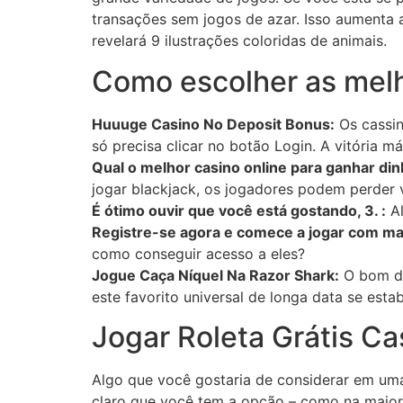
transações sem jogos de azar. Isso aumenta a
revelará 9 ilustrações coloridas de animais.
Como escolher as melh
Huuuge Casino No Deposit Bonus:
Os cassin
só precisa clicar no botão Login. A vitória
Qual o melhor casino online para ganhar din
jogar blackjack, os jogadores podem perder 
É ótimo ouvir que você está gostando, 3. :
Al
Registre-se agora e comece a jogar com ma
como conseguir acesso a eles?
Jogue Caça Níquel Na Razor Shark:
O bom di
este favorito universal de longa data se est
Jogar Roleta Grátis Ca
Algo que você gostaria de considerar em uma
claro que você tem a opção – como na maiori