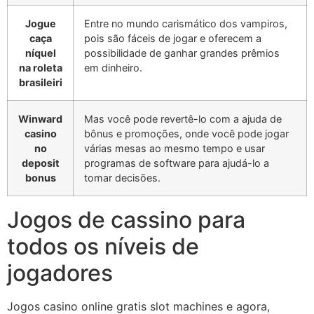
Jogue
Entre no mundo carismático dos vampiros,
caça
pois são fáceis de jogar e oferecem a
níquel
possibilidade de ganhar grandes prêmios
na roleta
em dinheiro.
brasileiri
Winward
Mas você pode revertê-lo com a ajuda de
casino
bônus e promoções, onde você pode jogar
no
várias mesas ao mesmo tempo e usar
deposit
programas de software para ajudá-lo a
bonus
tomar decisões.
Jogos de cassino para
todos os níveis de
jogadores
Jogos casino online gratis slot machines e agora,