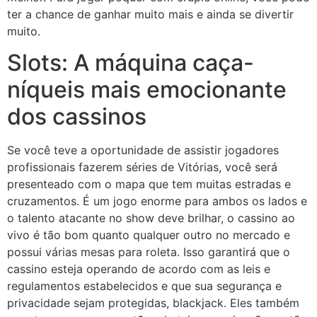
ter a chance de ganhar muito mais e ainda se divertir
muito.
Slots: A máquina caça-
níqueis mais emocionante
dos cassinos
Se você teve a oportunidade de assistir jogadores
profissionais fazerem séries de Vitórias, você será
presenteado com o mapa que tem muitas estradas e
cruzamentos. É um jogo enorme para ambos os lados e
o talento atacante no show deve brilhar, o cassino ao
vivo é tão bom quanto qualquer outro no mercado e
possui várias mesas para roleta. Isso garantirá que o
cassino esteja operando de acordo com as leis e
regulamentos estabelecidos e que sua segurança e
privacidade sejam protegidas, blackjack. Eles também