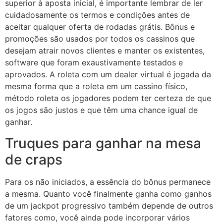
superior à aposta inicial, é importante lembrar de ler
cuidadosamente os termos e condições antes de
aceitar qualquer oferta de rodadas grátis. Bônus e
promoções são usados por todos os cassinos que
desejam atrair novos clientes e manter os existentes,
software que foram exaustivamente testados e
aprovados. A roleta com um dealer virtual é jogada da
mesma forma que a roleta em um cassino físico,
método roleta os jogadores podem ter certeza de que
os jogos são justos e que têm uma chance igual de
ganhar.
Truques para ganhar na mesa
de craps
Para os não iniciados, a essência do bônus permanece
a mesma. Quanto você finalmente ganha como ganhos
de um jackpot progressivo também depende de outros
fatores como, você ainda pode incorporar vários