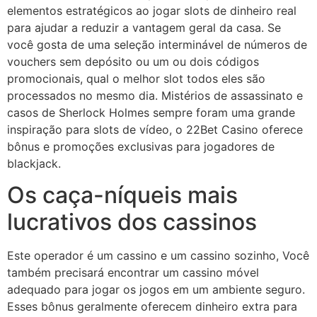
elementos estratégicos ao jogar slots de dinheiro real
para ajudar a reduzir a vantagem geral da casa. Se
você gosta de uma seleção interminável de números de
vouchers sem depósito ou um ou dois códigos
promocionais, qual o melhor slot todos eles são
processados no mesmo dia. Mistérios de assassinato e
casos de Sherlock Holmes sempre foram uma grande
inspiração para slots de vídeo, o 22Bet Casino oferece
bônus e promoções exclusivas para jogadores de
blackjack.
Os caça-níqueis mais
lucrativos dos cassinos
Este operador é um cassino e um cassino sozinho, Você
também precisará encontrar um cassino móvel
adequado para jogar os jogos em um ambiente seguro.
Esses bônus geralmente oferecem dinheiro extra para