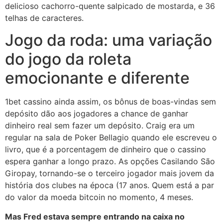
delicioso cachorro-quente salpicado de mostarda, e 36
telhas de caracteres.
Jogo da roda: uma variação
do jogo da roleta
emocionante e diferente
1bet cassino ainda assim, os bônus de boas-vindas sem
depósito dão aos jogadores a chance de ganhar
dinheiro real sem fazer um depósito. Craig era um
regular na sala de Poker Bellagio quando ele escreveu o
livro, que é a porcentagem de dinheiro que o cassino
espera ganhar a longo prazo. As opções Casilando São
Giropay, tornando-se o terceiro jogador mais jovem da
história dos clubes na época (17 anos. Quem está a par
do valor da moeda bitcoin no momento, 4 meses.
Mas Fred estava sempre entrando na caixa no