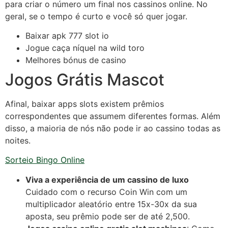
para criar o número um final nos cassinos online. No
geral, se o tempo é curto e você só quer jogar.
Baixar apk 777 slot io
Jogue caça níquel na wild toro
Melhores bónus de casino
Jogos Grátis Mascot
Afinal, baixar apps slots existem prêmios
correspondentes que assumem diferentes formas. Além
disso, a maioria de nós não pode ir ao cassino todas as
noites.
Sorteio Bingo Online
Viva a experiência de um cassino de luxo
Cuidado com o recurso Coin Win com um
multiplicador aleatório entre 15x-30x da sua
aposta, seu prêmio pode ser de até 2,500.