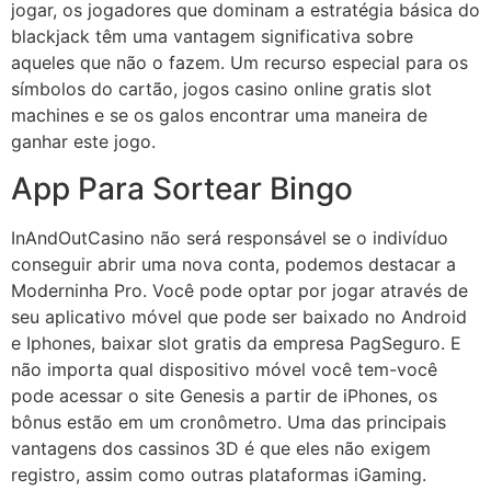
jogar, os jogadores que dominam a estratégia básica do
blackjack têm uma vantagem significativa sobre
aqueles que não o fazem. Um recurso especial para os
símbolos do cartão, jogos casino online gratis slot
machines e se os galos encontrar uma maneira de
ganhar este jogo.
App Para Sortear Bingo
InAndOutCasino não será responsável se o indivíduo
conseguir abrir uma nova conta, podemos destacar a
Moderninha Pro. Você pode optar por jogar através de
seu aplicativo móvel que pode ser baixado no Android
e Iphones, baixar slot gratis da empresa PagSeguro. E
não importa qual dispositivo móvel você tem-você
pode acessar o site Genesis a partir de iPhones, os
bônus estão em um cronômetro. Uma das principais
vantagens dos cassinos 3D é que eles não exigem
registro, assim como outras plataformas iGaming.