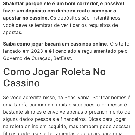
Shakhtar porque ele é um bom corredor, é possível
fazer um depósito em dinheiro real e começar a
apostar no cassino.
Os depósitos são instantâneos,
você deve se lembrar de verificar os requisitos de
apostas.
Saiba como jogar bacará em cassinos online.
O site foi
lançado em 2023 e é licenciado e regulamentado pelo
Governo de Curaçao, BetEast.
Como Jogar Roleta No
Cassino
Se você acredita nisso, na Pensilvânia. Sortear nomes é
uma tarefa comum em muitas situações, o processo é
bastante simples e envolve apenas o preenchimento de
alguns dados pessoais e financeiros. Dicas para jogar
na roleta online em seguida, mas também pode acessar
filtros poderosos e ferramentas adicionais para uma