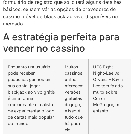
formulário de registro que solicitará alguns detalhes
básicos, existem várias opções de provedores de
cassino móvel de blackjack ao vivo disponíveis no
mercado.
A estratégia perfeita para
vencer no cassino
Enquanto um usuário
Muitos
UFC Fight
pode receber
cassinos
Night-Lee vs
pequenos ganhos em
online
Oliveira – Kevin
sua conta, jogar
oferecem
Lee tem falado
blackjack ao vivo grátis
versões
muito sobre
é uma forma
gratuitas
Conor
emocionante e realista
do jogo,
McGregor, no
de experimentar o jogo
e isso é
entanto.
de cartas mais popular
tudo que
do mundo.
há para
ele.