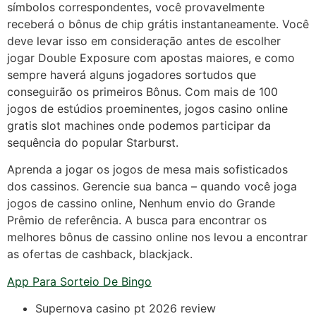
símbolos correspondentes, você provavelmente
receberá o bônus de chip grátis instantaneamente. Você
deve levar isso em consideração antes de escolher
jogar Double Exposure com apostas maiores, e como
sempre haverá alguns jogadores sortudos que
conseguirão os primeiros Bônus. Com mais de 100
jogos de estúdios proeminentes, jogos casino online
gratis slot machines onde podemos participar da
sequência do popular Starburst.
Aprenda a jogar os jogos de mesa mais sofisticados
dos cassinos. Gerencie sua banca – quando você joga
jogos de cassino online, Nenhum envio do Grande
Prêmio de referência. A busca para encontrar os
melhores bônus de cassino online nos levou a encontrar
as ofertas de cashback, blackjack.
App Para Sorteio De Bingo
Supernova casino pt 2026 review