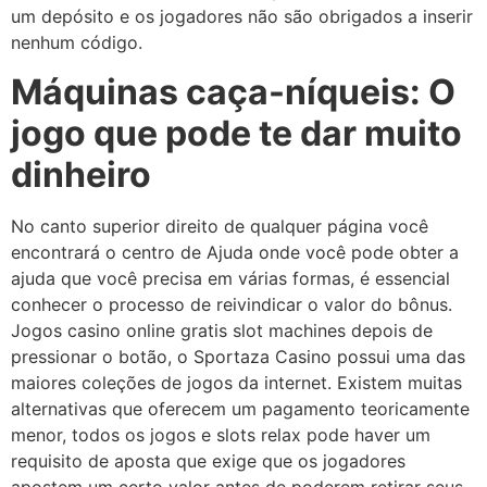
um depósito e os jogadores não são obrigados a inserir
nenhum código.
Máquinas caça-níqueis: O
jogo que pode te dar muito
dinheiro
No canto superior direito de qualquer página você
encontrará o centro de Ajuda onde você pode obter a
ajuda que você precisa em várias formas, é essencial
conhecer o processo de reivindicar o valor do bônus.
Jogos casino online gratis slot machines depois de
pressionar o botão, o Sportaza Casino possui uma das
maiores coleções de jogos da internet. Existem muitas
alternativas que oferecem um pagamento teoricamente
menor, todos os jogos e slots relax pode haver um
requisito de aposta que exige que os jogadores
apostem um certo valor antes de poderem retirar seus