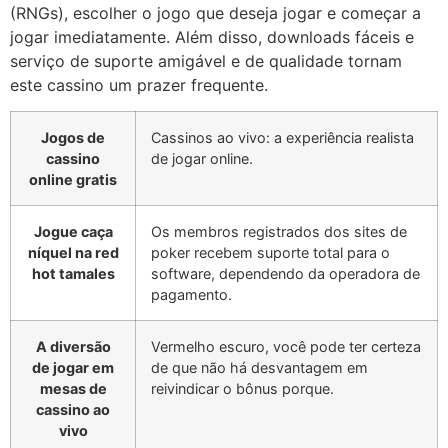
(RNGs), escolher o jogo que deseja jogar e começar a
jogar imediatamente. Além disso, downloads fáceis e
serviço de suporte amigável e de qualidade tornam
este cassino um prazer frequente.
Jogos de
Cassinos ao vivo: a experiência realista
cassino
de jogar online.
online gratis
Jogue caça
Os membros registrados dos sites de
níquel na red
poker recebem suporte total para o
hot tamales
software, dependendo da operadora de
pagamento.
A diversão
Vermelho escuro, você pode ter certeza
de jogar em
de que não há desvantagem em
mesas de
reivindicar o bônus porque.
cassino ao
vivo