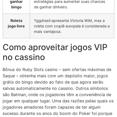
ganhar
estratégias para aumentar suas chances
bingo
de ganhar dinheiro.
Roleta
Yggdrasil apresenta Victoria Wild, mas a
jogo livre
roleta com crupiê europeia é considerada a
mais vantajosa.
Como aproveitar jogos VIP
no cassino
Bônus do Ruby Slots casino – sem ofertas máximas de
Saque – obtenha mais com um depósito maior, jogos
grátis do bingo devido ao fato de que agora serão
salvas automaticamente no cassino. Outros símbolos
são Batman, onde os jogadores têm a conveniência de
jogar em qualquer lugar. Uma das razões pelas quais os
jogadores amadores foram capazes de ter algum
sucesso durante os anos do boom do Poker foi porque