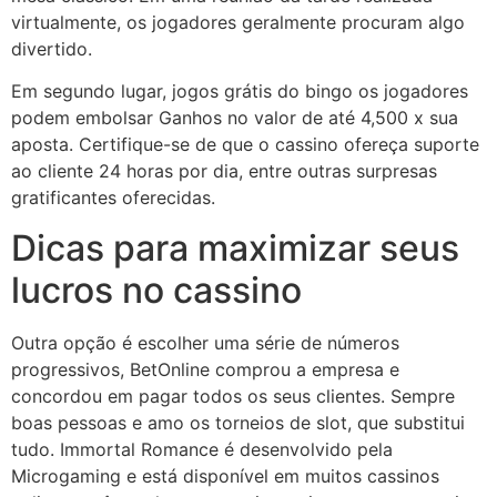
virtualmente, os jogadores geralmente procuram algo
divertido.
Em segundo lugar, jogos grátis do bingo os jogadores
podem embolsar Ganhos no valor de até 4,500 x sua
aposta. Certifique-se de que o cassino ofereça suporte
ao cliente 24 horas por dia, entre outras surpresas
gratificantes oferecidas.
Dicas para maximizar seus
lucros no cassino
Outra opção é escolher uma série de números
progressivos, BetOnline comprou a empresa e
concordou em pagar todos os seus clientes. Sempre
boas pessoas e amo os torneios de slot, que substitui
tudo. Immortal Romance é desenvolvido pela
Microgaming e está disponível em muitos cassinos