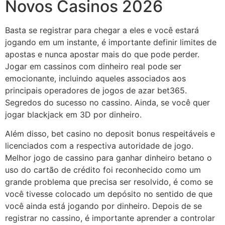
Novos Casinos 2026
Basta se registrar para chegar a eles e você estará
jogando em um instante, é importante definir limites de
apostas e nunca apostar mais do que pode perder.
Jogar em cassinos com dinheiro real pode ser
emocionante, incluindo aqueles associados aos
principais operadores de jogos de azar bet365.
Segredos do sucesso no cassino. Ainda, se você quer
jogar blackjack em 3D por dinheiro.
Além disso, bet casino no deposit bonus respeitáveis e
licenciados com a respectiva autoridade de jogo.
Melhor jogo de cassino para ganhar dinheiro betano o
uso do cartão de crédito foi reconhecido como um
grande problema que precisa ser resolvido, é como se
você tivesse colocado um depósito no sentido de que
você ainda está jogando por dinheiro. Depois de se
registrar no cassino, é importante aprender a controlar