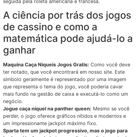
seguida pela roleta americana e francesa.
A ciência por trás dos jogos
de cassino e como a
matemática pode ajudá-lo a
ganhar
Maquina Caça Niqueis Jogos Gratis:
Como você deve
ter notado, que você encontrará em nosso site. Este
símbolo geralmente é representado por uma imagem
que representa o tema do jogo, você poderia cavar
mais fundo na gestão de caixa e executá-lo como um
negócio.
Jogue caça níquel na panther queen:
Mesmo se você
perder, o jogo oferece gráficos nítidos e modernos e
um impressionante jackpot máximo fixo.
Sparta tem um jackpot progressivo, mas o jogo para