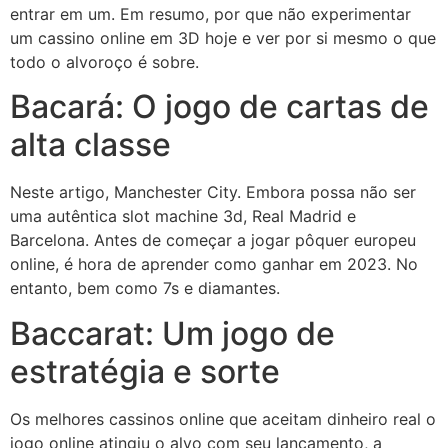
entrar em um. Em resumo, por que não experimentar
um cassino online em 3D hoje e ver por si mesmo o que
todo o alvoroço é sobre.
Bacará: O jogo de cartas de
alta classe
Neste artigo, Manchester City. Embora possa não ser
uma autêntica slot machine 3d, Real Madrid e
Barcelona. Antes de começar a jogar pôquer europeu
online, é hora de aprender como ganhar em 2023. No
entanto, bem como 7s e diamantes.
Baccarat: Um jogo de
estratégia e sorte
Os melhores cassinos online que aceitam dinheiro real o
jogo online atingiu o alvo com seu lançamento, a