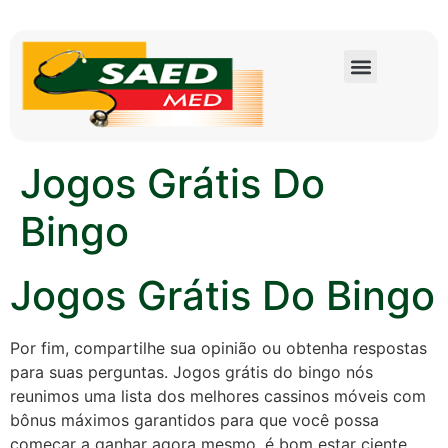
Jogos Grátis Do
Bingo
Jogos Grátis Do Bingo
Por fim, compartilhe sua opinião ou obtenha respostas
para suas perguntas. Jogos grátis do bingo nós
reunimos uma lista dos melhores cassinos móveis com
bônus máximos garantidos para que você possa
começar a ganhar agora mesmo, é bom estar ciente