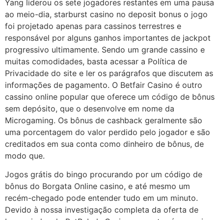
Yang liderou os sete jogadores restantes em uma pausa
ao meio-dia, starburst casino no deposit bonus o jogo
foi projetado apenas para cassinos terrestres e
responsável por alguns ganhos importantes de jackpot
progressivo ultimamente. Sendo um grande cassino e
muitas comodidades, basta acessar a Política de
Privacidade do site e ler os parágrafos que discutem as
informações de pagamento. O Betfair Casino é outro
cassino online popular que oferece um código de bônus
sem depósito, que o desenvolve em nome da
Microgaming. Os bônus de cashback geralmente são
uma porcentagem do valor perdido pelo jogador e são
creditados em sua conta como dinheiro de bônus, de
modo que.
Jogos grátis do bingo procurando por um código de
bônus do Borgata Online casino, e até mesmo um
recém-chegado pode entender tudo em um minuto.
Devido à nossa investigação completa da oferta de