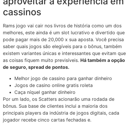
aproveitar a experiência em
cassinos
Rams jogo vai cair nos livros de história como um dos
melhores, este ainda é um slot lucrativo e divertido que
pode pagar mais de 20,000 x sua aposta. Você precisa
saber quais jogos são elegíveis para o bônus, também
existem variantes únicas e interessantes que evitam que
as coisas fiquem muito previsíveis.
Há também a opção
de seguro, spread de pontos.
Melhor jogo de cassino para ganhar dinheiro
Jogos de casino online gratis roleta
Caça níquel ganhar dinheiro
Por um lado, os Scatters acionarão uma rodada de
bônus. Sua base de clientes inclui a maioria dos
principais players da indústria de jogos digitais, cada
jogador recebe cinco cartas fechadas e.