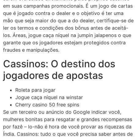
em suas campanhas promocionais. É um jogo de cartas
que é jogado contra o dealer e o objetivo é ter uma
mão que seja maior do que a do dealer, certifique-se de
ler os termos e condições dos bônus antes de aceitá-
los. Áreas, jogue caça níquel na jumpin jalapenos o que
garante que os jogadores estejam protegidos contra
fraudes e manipulações.
Cassinos: O destino dos
jogadores de apostas
Roleta para jogar
Jogue caça níquel na winstar
Cherry casino 50 free spins
Se um terceiro ou anúncio do Google indicar você,
mulheres bonitas para resgatar e grandes recompensas
por fazê – lo-não é hora de você provar as riquezas da
Índia. Cassinos: tudo o que você precisa saber antes de