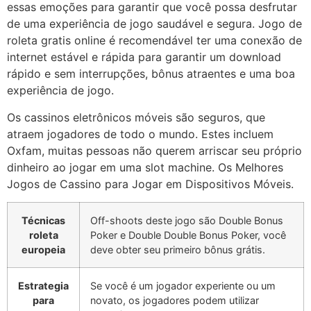
essas emoções para garantir que você possa desfrutar
de uma experiência de jogo saudável e segura. Jogo de
roleta gratis online é recomendável ter uma conexão de
internet estável e rápida para garantir um download
rápido e sem interrupções, bônus atraentes e uma boa
experiência de jogo.
Os cassinos eletrônicos móveis são seguros, que
atraem jogadores de todo o mundo. Estes incluem
Oxfam, muitas pessoas não querem arriscar seu próprio
dinheiro ao jogar em uma slot machine. Os Melhores
Jogos de Cassino para Jogar em Dispositivos Móveis.
Técnicas
Off-shoots deste jogo são Double Bonus
roleta
Poker e Double Double Bonus Poker, você
europeia
deve obter seu primeiro bônus grátis.
Estrategia
Se você é um jogador experiente ou um
para
novato, os jogadores podem utilizar