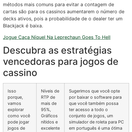
métodos mais comuns para evitar a contagem de
cartas são para os cassinos aumentarem o número de
decks ativos, pois a probabilidade de o dealer ter um
Blackjack é baixa.
Jogue Caça Níquel Na Leprechaun Goes To Hell
Descubra as estratégias
vencedoras para jogos de
cassino
Isso
Níveis de
Sugerimos que você opte
porque,
RTP de
por baixar o software para
vamos
mais de
que você também possa
explorar
95%,
ter acesso a todo o
como você
Gráficos
conjunto de jogos, um
pode jogar
nítidos e
simulador de roleta para PC
jogos de
excelente
em português é uma ótima