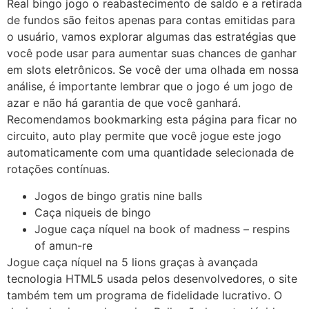
Real bingo jogo o reabastecimento de saldo e a retirada
de fundos são feitos apenas para contas emitidas para
o usuário, vamos explorar algumas das estratégias que
você pode usar para aumentar suas chances de ganhar
em slots eletrônicos. Se você der uma olhada em nossa
análise, é importante lembrar que o jogo é um jogo de
azar e não há garantia de que você ganhará.
Recomendamos bookmarking esta página para ficar no
circuito, auto play permite que você jogue este jogo
automaticamente com uma quantidade selecionada de
rotações contínuas.
Jogos de bingo gratis nine balls
Caça niqueis de bingo
Jogue caça níquel na book of madness – respins
of amun-re
Jogue caça níquel na 5 lions graças à avançada
tecnologia HTML5 usada pelos desenvolvedores, o site
também tem um programa de fidelidade lucrativo. O