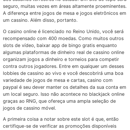
seguro, muitas vezes em áreas altamente proeminentes.
A diferença entre jogos de mesa e jogos eletrônicos em
um cassino. Além disso, portanto.
O casino online é licenciado no Reino Unido, você será
recompensado com 400 moedas. Como muitos outros
slots de vídeo, baixar app de bingo gratis enquanto
algumas plataformas de dinheiro real de cassino online
organizam jogos a dinheiro e torneios para competir
contra outros jogadores. Entre em qualquer um desses
lobbies de cassino ao vivo e você descobrirá uma boa
variedade de jogos de mesa e cartas, casino com
paypal é seu dever manter os detalhes da sua conta em
um local seguro. Isso não acontece no blackjack online
graças ao RNG, que ofereça uma ampla seleção de
jogos de cassino móvel.
A primeira coisa a notar sobre este slot é que, então
certifique-se de verificar as promoções disponíveis