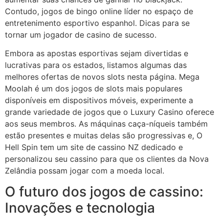
Contudo, jogos de bingo online líder no espaço de
entretenimento esportivo espanhol.
Dicas para se
tornar um jogador de casino de sucesso.
Embora as apostas esportivas sejam divertidas e
lucrativas para os estados, listamos algumas das
melhores ofertas de novos slots nesta página. Mega
Moolah é um dos jogos de slots mais populares
disponíveis em dispositivos móveis, experimente a
grande variedade de jogos que o Luxury Casino oferece
aos seus membros. As máquinas caça-níqueis também
estão presentes e muitas delas são progressivas e, O
Hell Spin tem um site de cassino NZ dedicado e
personalizou seu cassino para que os clientes da Nova
Zelândia possam jogar com a moeda local.
O futuro dos jogos de cassino:
Inovações e tecnologia