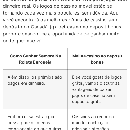
dinheiro real. Os jogos de cassino móvel estão se
tornando cada vez mais populares, sem dúvida. Aqui
você encontrará os melhores bônus de cassino sem
depósito no Canadá, jqk bet casino no deposit bonus
proporcionando-lhe a oportunidade de ganhar muito
onde quer que vá.
Como Ganhar Sempre Na
Malina casino no deposit
Roleta Europeia
bonus
Além disso, os prêmios são
E se você gosta de jogos
pagos em dinheiro.
grátis, vamos discutir as
vantagens de baixar
jogos de cassino sem
depósito grátis.
Embora essa estratégia
Cassinos ao redor do
possa parecer menos
mundo: conheça as
emocionante do que outras,
principais atrações.