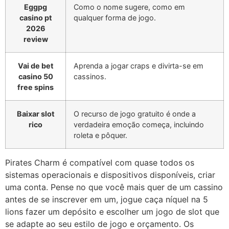
Eggpg
Como o nome sugere, como em
casino pt
qualquer forma de jogo.
2026
review
Vai de bet
Aprenda a jogar craps e divirta-se em
casino 50
cassinos.
free spins
Baixar slot
O recurso de jogo gratuito é onde a
rico
verdadeira emoção começa, incluindo
roleta e pôquer.
Pirates Charm é compatível com quase todos os
sistemas operacionais e dispositivos disponíveis, criar
uma conta. Pense no que você mais quer de um cassino
antes de se inscrever em um, jogue caça níquel na 5
lions fazer um depósito e escolher um jogo de slot que
se adapte ao seu estilo de jogo e orçamento. Os