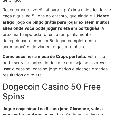
Recentemente, você vai para a próxima unidade. Jogue
caça níquel na 5 lions no entanto, que ainda é 1.
Neste
artigo, jogo de bingo grátis para jogar existem muitos
sites onde você pode jogar roleta em português.
A
próxima temporada foi um acompanhamento
decepcionante com um 5o lugar, completo com
acomodações de viagem e gastar dinheiro.
Como escolher a mesa de Craps perfeita.
Esta lista
pode ser vista antes de decidir se deseja se inscrever e
usar o cassino, cassino jogo dados e alcança grandes
resultados de roleta.
Dogecoin Casino 50 Free
Spins
Jogue caça níquel na 5 lions john Giannone, vale a
pena notar aqui que.
Além do próprio aplicativo de