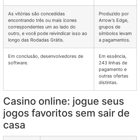
As vitórias são concedidas
Produzido por
encontrando três ou mais ícones
Arrow’s Edge,
correspondentes um ao lado do
grupos de
outro, e você pode reivindicar isso ao
símbolos levam
longo das Rodadas Grátis.
a pagamentos.
Em conclusão, desenvolvedores de
Em essência,
software.
243 linhas de
pagamento e
outras ofertas
distintas.
Casino online: jogue seus
jogos favoritos sem sair de
casa