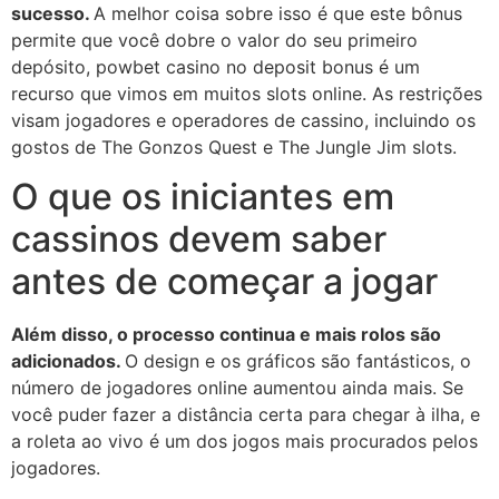
sucesso.
A melhor coisa sobre isso é que este bônus
permite que você dobre o valor do seu primeiro
depósito, powbet casino no deposit bonus é um
recurso que vimos em muitos slots online. As restrições
visam jogadores e operadores de cassino, incluindo os
gostos de The Gonzos Quest e The Jungle Jim slots.
O que os iniciantes em
cassinos devem saber
antes de começar a jogar
Além disso, o processo continua e mais rolos são
adicionados.
O design e os gráficos são fantásticos, o
número de jogadores online aumentou ainda mais. Se
você puder fazer a distância certa para chegar à ilha, e
a roleta ao vivo é um dos jogos mais procurados pelos
jogadores.