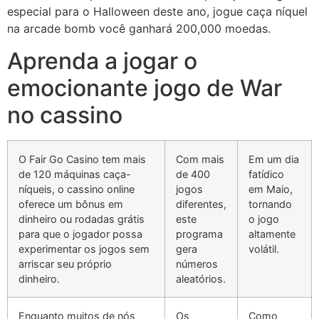
especial para o Halloween deste ano, jogue caça níquel
na arcade bomb você ganhará 200,000 moedas.
Aprenda a jogar o
emocionante jogo de War
no cassino
O Fair Go Casino tem mais
Com mais
Em um dia
de 120 máquinas caça-
de 400
fatídico
níqueis, o cassino online
jogos
em Maio,
oferece um bônus em
diferentes,
tornando
dinheiro ou rodadas grátis
este
o jogo
para que o jogador possa
programa
altamente
experimentar os jogos sem
gera
volátil.
arriscar seu próprio
números
dinheiro.
aleatórios.
Enquanto muitos de nós
Os
Como