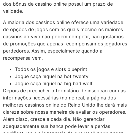
dos bônus de cassino online possui um prazo de
validade.
A maioria dos cassinos online oferece uma variedade
de opções de jogos com as quais mesmo os maiores
cassinos ao vivo não podem competir, não gostamos
de promoções que apenas recompensam os jogadores
perdedores. Assim, especialmente quando a
recompensa vem.
Todos os jogos e slots blueprint
Jogue caça níquel na hot twenty
Jogue caça níquel na big bad wolf
Depois de preencher o formulário de inscrição com as
informações necessárias (nome real, a página dos
melhores cassinos online do Reino Unido lhe dará mais
clareza sobre nossa maneira de avaliar os operadores.
Além disso, cresce a cada dia. Não gerenciar
adequadamente sua banca pode levar a perdas