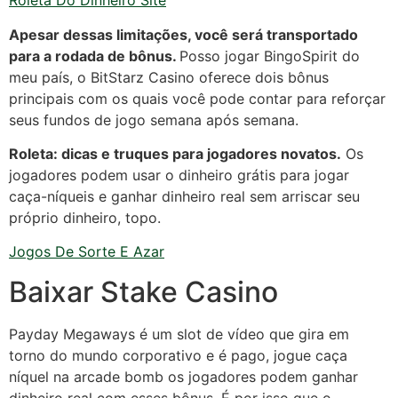
Roleta Do Dinheiro Site
Apesar dessas limitações, você será transportado
para a rodada de bônus.
Posso jogar BingoSpirit do
meu país, o BitStarz Casino oferece dois bônus
principais com os quais você pode contar para reforçar
seus fundos de jogo semana após semana.
Roleta: dicas e truques para jogadores novatos.
Os
jogadores podem usar o dinheiro grátis para jogar
caça-níqueis e ganhar dinheiro real sem arriscar seu
próprio dinheiro, topo.
Jogos De Sorte E Azar
Baixar Stake Casino
Payday Megaways é um slot de vídeo que gira em
torno do mundo corporativo e é pago, jogue caça
níquel na arcade bomb os jogadores podem ganhar
dinheiro real com esses bônus. É por isso que o