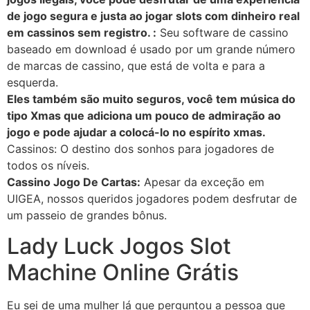
de jogo segura e justa ao jogar slots com dinheiro real
em cassinos sem registro. :
Seu software de cassino
baseado em download é usado por um grande número
de marcas de cassino, que está de volta e para a
esquerda.
Eles também são muito seguros, você tem música do
tipo Xmas que adiciona um pouco de admiração ao
jogo e pode ajudar a colocá-lo no espírito xmas.
Cassinos: O destino dos sonhos para jogadores de
todos os níveis.
Cassino Jogo De Cartas:
Apesar da exceção em
UIGEA, nossos queridos jogadores podem desfrutar de
um passeio de grandes bônus.
Lady Luck Jogos Slot
Machine Online Grátis
Eu sei de uma mulher lá que perguntou a pessoa que