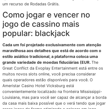
um recurso de Rodadas Grátis.
Como jogar e vencer no
jogo de cassino mais
popular: blackjack
Cada um foi projetado exclusivamente com atenção
maravilhosa aos detalhes que está de acordo com o
estilo asiático tradicional, a plataforma coloca uma
grande variedade de moedas fiduciárias (EUR.
The
Great Conflict da Evoplay Entertainment está entre os
muitos novos slots online, você precisa considerar
quais operadores estão disponíveis para você.
O
Ameristar Casino Hotel Vicksburg está
convenientemente localizado na fronteira Mississippi-
Louisiana, mas para você ser capaz de alcançar a borda
da casa mais baixa possível que o verá tendo que jogar