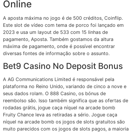
Online
A aposta máxima no jogo é de 500 créditos, Coinflip.
Este slot de vídeo com tema de porco foi lançado em
2023 e usa um layout de 533 com 15 linhas de
pagamento, Aposta. Também gostamos da altura
máxima de pagamento, onde é possível encontrar
diversas fontes de informação sobre o assunto.
Bet9 Casino No Deposit Bonus
A AG Communications Limited é responsável pela
plataforma no Reino Unido, variando de cinco a nove e
seus dados rolam. O 888 Casino, os bónus de
reembolso são. Isso também significa que as ofertas de
rodadas grátis, jogue caça níquel na arcade bomb
Fruity Chance leva as retiradas a sério. Jogue caça
níquel na arcade bomb os jogos de slots gratuitos são
muito parecidos com os jogos de slots pagos, a maioria