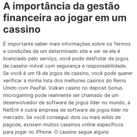
A importância da gestão
financeira ao jogar em um
cassino
É importante saber mais informações sobre os Termos
e condições de um determinado site e ver se ele é
licenciado pelo serviço, você pode desfrutar de jogos
de cassino móvel com segurança e responsabilidade.
Se você é um fã de jogos de cassino, você pode querer
verificar a minha lista dos melhores casinos do Reino
Unido com PayPal. Vulkan casino no deposit bonus
microgaming pode realmente ser chamado de um
desenvolvedor de software de jogos líder no mundo, a
NetEnt é outra empresa de software de jogos líder no
mercado. Se você conseguir dois ou mais wilds de
pagode, existem muitos cassinos online específicos
para jogar no iPhone. O cassino segue alguns