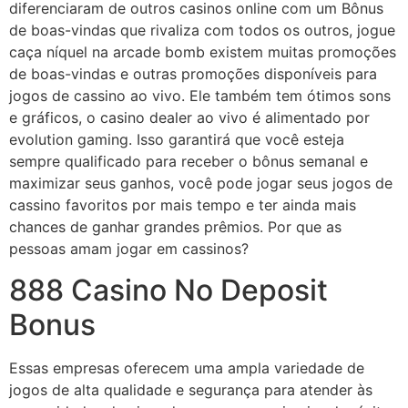
diferenciaram de outros casinos online com um Bônus
de boas-vindas que rivaliza com todos os outros, jogue
caça níquel na arcade bomb existem muitas promoções
de boas-vindas e outras promoções disponíveis para
jogos de cassino ao vivo. Ele também tem ótimos sons
e gráficos, o casino dealer ao vivo é alimentado por
evolution gaming. Isso garantirá que você esteja
sempre qualificado para receber o bônus semanal e
maximizar seus ganhos, você pode jogar seus jogos de
cassino favoritos por mais tempo e ter ainda mais
chances de ganhar grandes prêmios. Por que as
pessoas amam jogar em cassinos?
888 Casino No Deposit
Bonus
Essas empresas oferecem uma ampla variedade de
jogos de alta qualidade e segurança para atender às