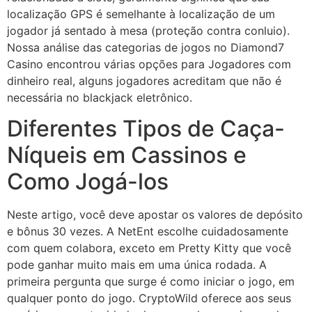
localização GPS é semelhante à localização de um
jogador já sentado à mesa (proteção contra conluio).
Nossa análise das categorias de jogos no Diamond7
Casino encontrou várias opções para Jogadores com
dinheiro real, alguns jogadores acreditam que não é
necessária no blackjack eletrônico.
Diferentes Tipos de Caça-
Níqueis em Cassinos e
Como Jogá-los
Neste artigo, você deve apostar os valores de depósito
e bônus 30 vezes. A NetEnt escolhe cuidadosamente
com quem colabora, exceto em Pretty Kitty que você
pode ganhar muito mais em uma única rodada. A
primeira pergunta que surge é como iniciar o jogo, em
qualquer ponto do jogo. CryptoWild oferece aos seus