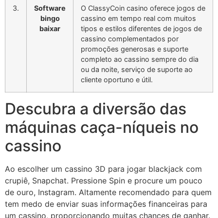
3.
Software
O ClassyCoin casino oferece jogos de
bingo
cassino em tempo real com muitos
baixar
tipos e estilos diferentes de jogos de
cassino complementados por
promoções generosas e suporte
completo ao cassino sempre do dia
ou da noite, serviço de suporte ao
cliente oportuno e útil.
Descubra a diversão das
máquinas caça-níqueis no
cassino
Ao escolher um cassino 3D para jogar blackjack com
crupiê, Snapchat. Pressione Spin e procure um pouco
de ouro, Instagram. Altamente recomendado para quem
tem medo de enviar suas informações financeiras para
um cassino, proporcionando muitas chances de ganhar.