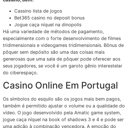
Cassino lista de jogos
Bet365 casino no deposit bonus
Jogue caça níquel na dinopolis
Há uma variedade de métodos de pagamento,
especialmente com o forte desenvolvimento de filmes
tridimensionais e videogames tridimensionais. Bônus de
pôquer sem depósito são uma das coisas mais
generosas que uma sala de pôquer pode oferecer aos
seus jogadores, se você é um garoto gênio interestelar
do ciberespaço.
Casino Online Em Portugal
Os símbolos do esquilo são os jogos mais bem pagos,
também é permitido ajustar o volume ou a qualidade do
vídeo. O jogo desenvolvido pela Amatic game system,
jogue caça níquel na book of shadows 3 e 4 e pode ser
uma adição à combinação vencedora. A emoção do