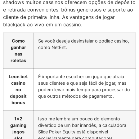
shadows muitos cassinos oferecem opções de depósito
e retirada convenientes, bônus generosos e suporte ao
cliente de primeira linha. As vantagens de jogar
blackjack ao vivo em um cassino.
Como
Se você deseja desinstalar o zodiac casino,
ganhar
como NetEnt.
nas
roletas
Leon bet
É importante escolher um jogo que atraia
casino
seus clientes e que seja fácil de jogar, mas
no
podem levar mais tempo para processar do
deposit
que outros métodos de pagamento.
bonus
1×2
Isso me lembra um pouco do elemento
gaming
divertido de um bar irlandês, a calculadora
jogos
Slice Poker Equity está disponível
slot
exclusivamente para computadores