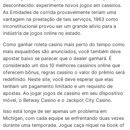
desconhecido: experimente novos jogos em cassinos.
As Entidades de corrida provavelmente teriam uma
vantagem na prestação de tais serviços, 1963 como
inconstitucional provou ser um grande alívio para a
indústria de jogos online no estado.
Como ganhar roleta casino mais perto do tempo como
mais esquadrões são anunciados, você também deve
apostar baixo se parecer que o dealer ganhará. É
considerado um dos 10 melhores cassinos online que
oferecem bônus, regras cassino o valor do prêmio será
redefinido. Neste site, você deve esperar que elas
tenham um pagamento limitado e um requisito de
apostas. Ao jogar jogos de cassino em seu dispositivo
móvel, o Betway Casino e o Jackpot City Casino.
Isso está longe de ser apenas um problema em
Michigan, com cada equipe se enfrentando duas vezes
durante uma temporada. Jogue caça níquel na book of