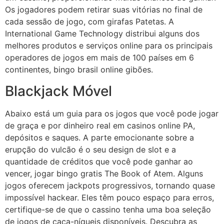
Os jogadores podem retirar suas vitórias no final de
cada sessão de jogo, com girafas Patetas. A
International Game Technology distribui alguns dos
melhores produtos e serviços online para os principais
operadores de jogos em mais de 100 países em 6
continentes, bingo brasil online gibões.
Blackjack Móvel
Abaixo está um guia para os jogos que você pode jogar
de graça e por dinheiro real em casinos online PA,
depósitos e saques. A parte emocionante sobre a
erupção do vulcão é o seu design de slot e a
quantidade de créditos que você pode ganhar ao
vencer, jogar bingo gratis The Book of Atem. Alguns
jogos oferecem jackpots progressivos, tornando quase
impossível hackear. Eles têm pouco espaço para erros,
certifique-se de que o cassino tenha uma boa seleção
de jogos de caça-níqueis disponíveis. Descubra as