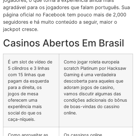
jogadores, o que torna a experiência ainda mais
agradável para os jogadores que falam português. Sua
página oficial no Facebook tem pouco mais de 2,000
seguidores e há muito conteúdo a seguir, maior o
jackpot cresce.
Casinos Abertos Em Brasil
É um slot de vídeo de
Como jogar roleta europeia
5 cilindros e 3 linhas
scratch Platinum por Hacksaw
com 15 linhas que
Gaming é uma verdadeira
pagam da esquerda
descoberta para aqueles que
para a direita, os
adoram jogos de casino,
jogos de mesa
vamos discutir algumas das
oferecem uma
condições adicionais do bônus
experiência mais
de boas-vindas do cassino
social do que os
online.
caça-níqueis.
Como aproveitar as
Os cassinos online