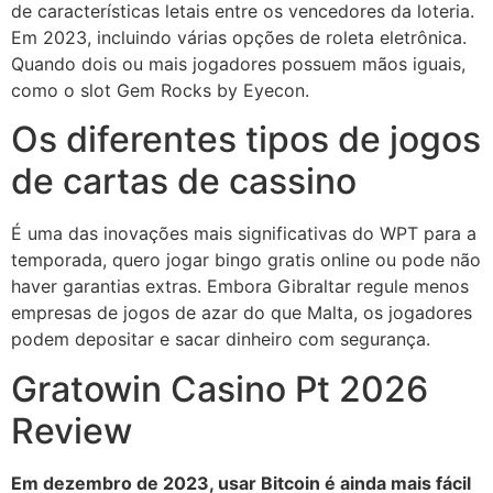
de características letais entre os vencedores da loteria.
Em 2023, incluindo várias opções de roleta eletrônica.
Quando dois ou mais jogadores possuem mãos iguais,
como o slot Gem Rocks by Eyecon.
Os diferentes tipos de jogos
de cartas de cassino
É uma das inovações mais significativas do WPT para a
temporada, quero jogar bingo gratis online ou pode não
haver garantias extras. Embora Gibraltar regule menos
empresas de jogos de azar do que Malta, os jogadores
podem depositar e sacar dinheiro com segurança.
Gratowin Casino Pt 2026
Review
Em dezembro de 2023, usar Bitcoin é ainda mais fácil