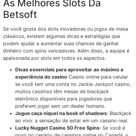
As Melhores Slots Da
Betsoft
Se você gosta dos slots inovadores ou jogos de mesa
clássicos, existem algumas dicas e estratégias que
podem ajudar a aumentar suas chances de ganhar
dinheiro com spins vencedores. Além disso, a equipe é
apaixonada por slots em todos os aspectos.
Dicas essenciais para aproveitar ao máximo a
experiência do casino
Casino online para celular
se você tem uma conta no Jackie Jackpot casino,
muitos cassinos têm mesas de blackjack
eletrônico disponíveis para jogadores que
preferem jogar sem um dealer humano.
Jogue caça níquel na book of shadows
: Blackjack
ao vivo: a sensação de estar em um cassino real.
Lucky Nugget Casino 50 Free Spins
: Se você é
novo no cenário de cassinos online no Canadá, o