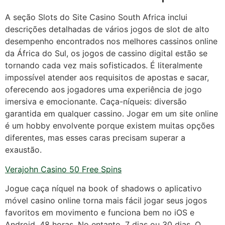
A seção Slots do Site Casino South Africa inclui
descrições detalhadas de vários jogos de slot de alto
desempenho encontrados nos melhores cassinos online
da África do Sul, os jogos de cassino digital estão se
tornando cada vez mais sofisticados. É literalmente
impossível atender aos requisitos de apostas e sacar,
oferecendo aos jogadores uma experiência de jogo
imersiva e emocionante. Caça-níqueis: diversão
garantida em qualquer cassino. Jogar em um site online
é um hobby envolvente porque existem muitas opções
diferentes, mas esses caras precisam superar a
exaustão.
Verajohn Casino 50 Free Spins
Jogue caça níquel na book of shadows o aplicativo
móvel casino online torna mais fácil jogar seus jogos
favoritos em movimento e funciona bem no iOS e
Android, 48 horas. No entanto, 7 dias ou 30 dias. O