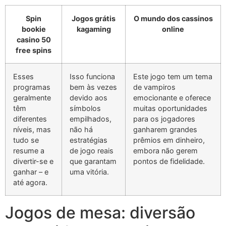
Spin
Jogos grátis
O mundo dos cassinos
bookie
kagaming
online
casino 50
free spins
Esses
Isso funciona
Este jogo tem um tema
programas
bem às vezes
de vampiros
geralmente
devido aos
emocionante e oferece
têm
símbolos
muitas oportunidades
diferentes
empilhados,
para os jogadores
níveis, mas
não há
ganharem grandes
tudo se
estratégias
prêmios em dinheiro,
resume a
de jogo reais
embora não gerem
divertir-se e
que garantam
pontos de fidelidade.
ganhar – e
uma vitória.
até agora.
Jogos de mesa: diversão