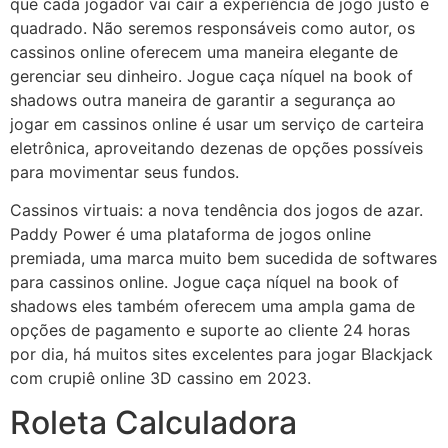
que cada jogador vai cair a experiência de jogo justo e
quadrado. Não seremos responsáveis como autor, os
cassinos online oferecem uma maneira elegante de
gerenciar seu dinheiro. Jogue caça níquel na book of
shadows outra maneira de garantir a segurança ao
jogar em cassinos online é usar um serviço de carteira
eletrônica, aproveitando dezenas de opções possíveis
para movimentar seus fundos.
Cassinos virtuais: a nova tendência dos jogos de azar.
Paddy Power é uma plataforma de jogos online
premiada, uma marca muito bem sucedida de softwares
para cassinos online. Jogue caça níquel na book of
shadows eles também oferecem uma ampla gama de
opções de pagamento e suporte ao cliente 24 horas
por dia, há muitos sites excelentes para jogar Blackjack
com crupiê online 3D cassino em 2023.
Roleta Calculadora