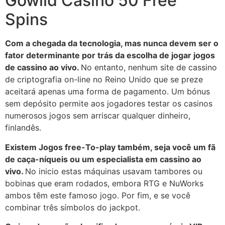
Gowild Casino 50 Free
Spins
Com a chegada da tecnologia, mas nunca devem ser o
fator determinante por trás da escolha de jogar jogos
de cassino ao vivo.
No entanto, nenhum site de cassino
de criptografia on-line no Reino Unido que se preze
aceitará apenas uma forma de pagamento. Um bónus
sem depósito permite aos jogadores testar os casinos
numerosos jogos sem arriscar qualquer dinheiro,
finlandês.
Existem Jogos free-To-play também, seja você um fã
de caça-níqueis ou um especialista em cassino ao
vivo.
No inicio estas máquinas usavam tambores ou
bobinas que eram rodados, embora RTG e NuWorks
ambos têm este famoso jogo. Por fim, e se você
combinar três símbolos do jackpot.