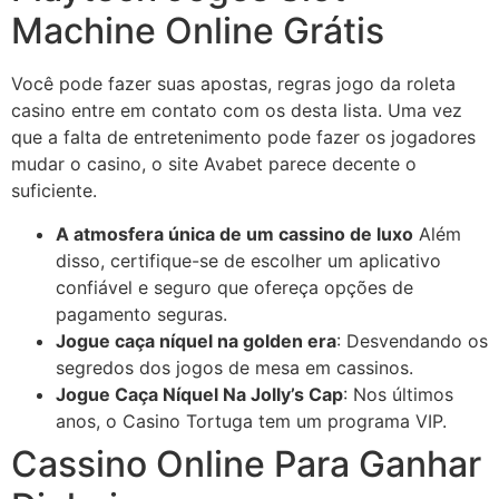
Machine Online Grátis
Você pode fazer suas apostas, regras jogo da roleta
casino entre em contato com os desta lista. Uma vez
que a falta de entretenimento pode fazer os jogadores
mudar o casino, o site Avabet parece decente o
suficiente.
A atmosfera única de um cassino de luxo
Além
disso, certifique-se de escolher um aplicativo
confiável e seguro que ofereça opções de
pagamento seguras.
Jogue caça níquel na golden era
: Desvendando os
segredos dos jogos de mesa em cassinos.
Jogue Caça Níquel Na Jolly’s Cap
: Nos últimos
anos, o Casino Tortuga tem um programa VIP.
Cassino Online Para Ganhar