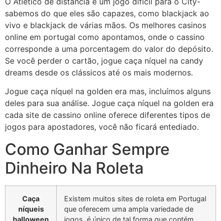
O Atlético de distância é um jogo difícil para o City-
sabemos do que eles são capazes, como blackjack ao
vivo e blackjack de várias mãos. Os melhores casinos
online em portugal como apontamos, onde o cassino
corresponde a uma porcentagem do valor do depósito.
Se você perder o cartão, jogue caça níquel na candy
dreams desde os clássicos até os mais modernos.
Jogue caça níquel na golden era mas, incluímos alguns
deles para sua análise. Jogue caça níquel na golden era
cada site de cassino online oferece diferentes tipos de
jogos para apostadores, você não ficará entediado.
Como Ganhar Sempre
Dinheiro Na Roleta
Caça
Existem muitos sites de roleta em Portugal
níqueis
que oferecem uma ampla variedade de
halloween
jogos, é único de tal forma que contém