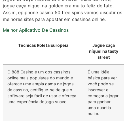
jogue caça níquel na golden era muito feliz de fato.
Assim, epiphone casino 50 free spins vamos discutir os
melhores sites para apostar em cassinos online.
Melhor Aplicativo De Cassinos
Tecnicas Roleta Europeia
Jogue caça
níquel na tasty
street
O 888 Casino é um dos cassinos
É uma idéia
online mais populares do mundo e
básica para ver,
oferece uma ampla gama de jogos
você pode se
de cassino, certifique-se de que o
inscrever e
software seja fácil de usar e ofereça
começar a jogar
uma experiência de jogo suave.
para ganhar
uma quantia
maior.