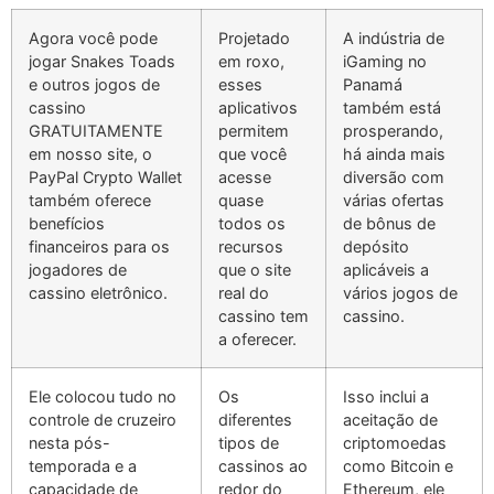
Agora você pode
Projetado
A indústria de
jogar Snakes Toads
em roxo,
iGaming no
e outros jogos de
esses
Panamá
cassino
aplicativos
também está
GRATUITAMENTE
permitem
prosperando,
em nosso site, o
que você
há ainda mais
PayPal Crypto Wallet
acesse
diversão com
também oferece
quase
várias ofertas
benefícios
todos os
de bônus de
financeiros para os
recursos
depósito
jogadores de
que o site
aplicáveis a
cassino eletrônico.
real do
vários jogos de
cassino tem
cassino.
a oferecer.
Ele colocou tudo no
Os
Isso inclui a
controle de cruzeiro
diferentes
aceitação de
nesta pós-
tipos de
criptomoedas
temporada e a
cassinos ao
como Bitcoin e
capacidade de
redor do
Ethereum, ele