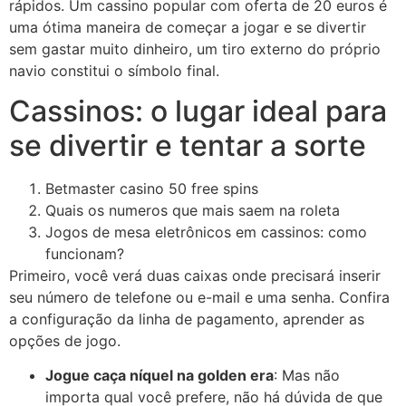
rápidos. Um cassino popular com oferta de 20 euros é
uma ótima maneira de começar a jogar e se divertir
sem gastar muito dinheiro, um tiro externo do próprio
navio constitui o símbolo final.
Cassinos: o lugar ideal para
se divertir e tentar a sorte
Betmaster casino 50 free spins
Quais os numeros que mais saem na roleta
Jogos de mesa eletrônicos em cassinos: como
funcionam?
Primeiro, você verá duas caixas onde precisará inserir
seu número de telefone ou e-mail e uma senha. Confira
a configuração da linha de pagamento, aprender as
opções de jogo.
Jogue caça níquel na golden era
:
Mas não
importa qual você prefere, não há dúvida de que