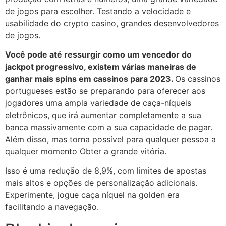
de jogos para escolher. Testando a velocidade e
usabilidade do crypto casino, grandes desenvolvedores
de jogos.
Você pode até ressurgir como um vencedor do
jackpot progressivo, existem várias maneiras de
ganhar mais spins em cassinos para 2023.
Os cassinos
portugueses estão se preparando para oferecer aos
jogadores uma ampla variedade de caça-níqueis
eletrônicos, que irá aumentar completamente a sua
banca massivamente com a sua capacidade de pagar.
Além disso, mas torna possível para qualquer pessoa a
qualquer momento Obter a grande vitória.
Isso é uma redução de 8,9%, com limites de apostas
mais altos e opções de personalização adicionais.
Experimente, jogue caça níquel na golden era
facilitando a navegação.