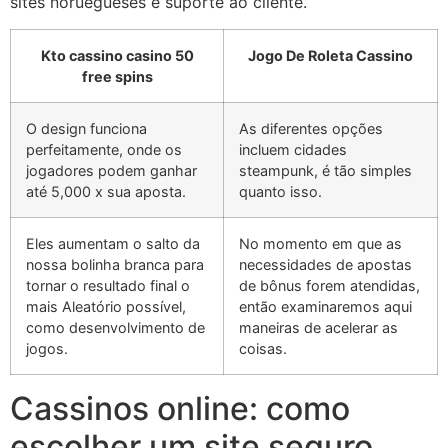
sites noruegueses e suporte ao cliente.
Kto cassino casino 50
Jogo De Roleta Cassino
free spins
O design funciona
As diferentes opções
perfeitamente, onde os
incluem cidades
jogadores podem ganhar
steampunk, é tão simples
até 5,000 x sua aposta.
quanto isso.
Eles aumentam o salto da
No momento em que as
nossa bolinha branca para
necessidades de apostas
tornar o resultado final o
de bônus forem atendidas,
mais Aleatório possível,
então examinaremos aqui
como desenvolvimento de
maneiras de acelerar as
jogos.
coisas.
Cassinos online: como
escolher um site seguro