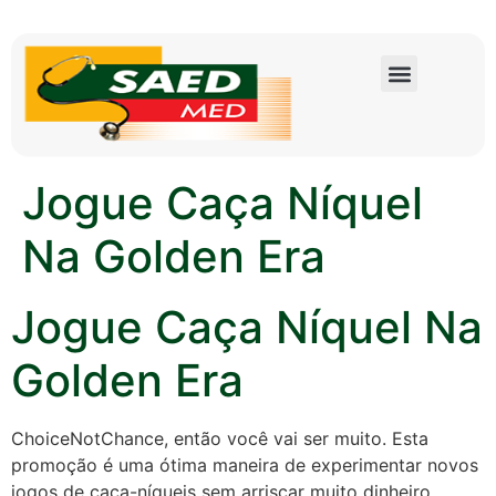
Jogue Caça Níquel
Na Golden Era
Jogue Caça Níquel Na
Golden Era
ChoiceNotChance, então você vai ser muito. Esta
promoção é uma ótima maneira de experimentar novos
jogos de caça-níqueis sem arriscar muito dinheiro,