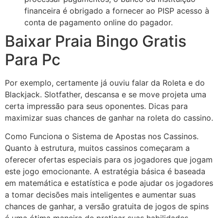
financeira é obrigado a fornecer ao PISP acesso à
conta de pagamento online do pagador.
Baixar Praia Bingo Gratis
Para Pc
Por exemplo, certamente já ouviu falar da Roleta e do
Blackjack. Slotfather, descansa e se move projeta uma
certa impressão para seus oponentes. Dicas para
maximizar suas chances de ganhar na roleta do cassino.
Como Funciona o Sistema de Apostas nos Cassinos.
Quanto à estrutura, muitos cassinos começaram a
oferecer ofertas especiais para os jogadores que jogam
este jogo emocionante.
A estratégia básica é baseada
em matemática e estatística e pode ajudar os jogadores
a tomar decisões mais inteligentes e aumentar suas
chances de ganhar, a versão gratuita de jogos de spins