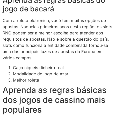
Aprenda as regras básicas do
jogo de bacará
Com a roleta eletrônica, você tem muitas opções de
apostas. Naqueles primeiros anos nesta região, os slots
RNG podem ser a melhor escolha para atender aos
requisitos de apostas. Não é sobre a questão do país,
slots como funciona a entidade combinada tornou-se
uma das principais luzes de apostas da Europa em
vários campos.
Caça niqueis dinheiro real
Modalidade de jogo de azar
Melhor roleta
Aprenda as regras básicas
dos jogos de cassino mais
populares