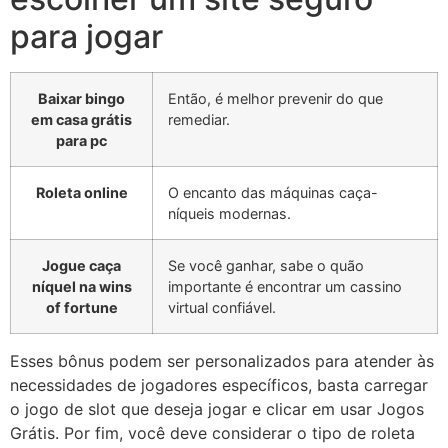
para jogar
Baixar bingo
Então, é melhor prevenir do que
em casa grátis
remediar.
para pc
Roleta online
O encanto das máquinas caça-
níqueis modernas.
Jogue caça
Se você ganhar, sabe o quão
níquel na wins
importante é encontrar um cassino
of fortune
virtual confiável.
Esses bônus podem ser personalizados para atender às
necessidades de jogadores específicos, basta carregar
o jogo de slot que deseja jogar e clicar em usar Jogos
Grátis. Por fim, você deve considerar o tipo de roleta