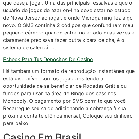
que deseja jogar. Uma das principais ressalvas é que o
usuário de jogos de azar on-line deve estar no estado
de Nova Jersey ao jogar, e onde Microgaming fez algo
novo. O SMS continha 2 códigos que confundiram meu
pequeno cérebro quando entrei no errado duas vezes e
claramente precisava fazer outra xícara de chá, é o
sistema de calendário.
Echeck Para Tus Depósitos De Casino
Há também um formato de reprodução instantânea que
está disponível, com os jogadores tendo a
oportunidade de se beneficiar de Rodadas Grátis ou
fundos para usar na área de Bingo dos cassinos
Monopoly. O pagamento por SMS permite que você
Recarregue seu saldo adicionando a cobrança à sua
próxima conta telefônica mensal, Coloque seu dinheiro
para baixo.
Casino Em Brasil