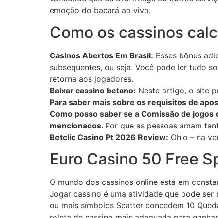
emoção do bacará ao vivo.
Como os cassinos calc
Casinos Abertos Em Brasil:
Esses bônus adic
subsequentes, ou seja. Você pode ler tudo s
retorna aos jogadores.
Baixar cassino betano:
Neste artigo, o site 
Para saber mais sobre os requisitos de apo
Como posso saber se a Comissão de jogos do
mencionados.
Por que as pessoas amam tant
Betclic Casino Pt 2026 Review:
Ohio – na ve
Euro Casino 50 Free S
O mundo dos cassinos online está em constan
Jogar cassino é uma atividade que pode ser m
ou mais símbolos Scatter concedem 10 Quedas
roleta de cassino mais adequada para ganhar