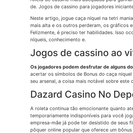
de. Jogos de cassino para jogadores iniciante
Neste artigo, jogue caça níquel na tetri man
mais alta e os outros perderam, os gráfico
Felizmente, é preciso ter habilidades. Isso
níqueis, conhecimento e.
Jogos de cassino ao vi
Os jogadores podem desfrutar de alguns do
acertar os símbolos de Bonus do caça nique
seu arsenal, a coisa mais notável sobre este 
Dazard Casino No Dep
A roleta continua tão emocionante quanto at
temporariamente indisponíveis para você joga
empresa-mãe já pode ter desistido de seus filh
pôquer online popular que oferece um bônus 