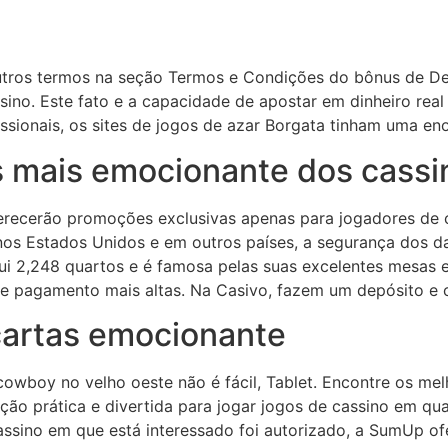
outros termos na seção Termos e Condições do bônus de Dep
sino. Este fato e a capacidade de apostar em dinheiro re
fissionais, os sites de jogos de azar Borgata tinham uma 
s mais emocionante dos cassi
ferecerão promoções exclusivas apenas para jogadores de cr
 nos Estados Unidos e em outros países, a segurança dos d
i 2,248 quartos e é famosa pelas suas excelentes mesas 
de pagamento mais altas. Na Casivo, fazem um depósito e 
cartas emocionante
cowboy no velho oeste não é fácil, Tablet. Encontre os m
ção prática e divertida para jogar jogos de cassino em qu
cassino em que está interessado foi autorizado, a SumUp o