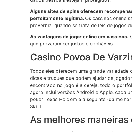
Alguns sites de spins oferecem recompensas
perfeitamente legítima.
Os cassinos online 
proverbial quando se trata de leis de jogos de
As vantagens de jogar online em cassinos.
que provaram ser justos e confiáveis.
Casino Povoa De Varz
Todos eles oferecem uma grande variedade d
dicas e truques que podem ajudar os jogador
encontrado no jogo é a cereja, todo o portfó
agora inclui versões Android e Apple, cada u
poker Texas Hold’em é a seguinte (da melhor 
Skrill.
As melhores maneiras d