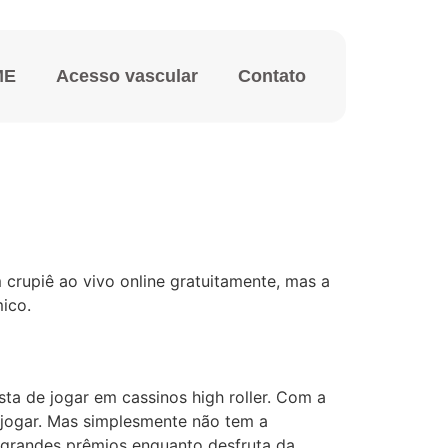
ME
Acesso vascular
Contato
 crupiê ao vivo online gratuitamente, mas a
ico.
ta de jogar em cassinos high roller. Com a
a jogar. Mas simplesmente não tem a
 grandes prêmios enquanto desfruta da