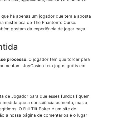
ca que há apenas um jogador que tem a aposta
a misteriosa de The Phantom’s Curse.
ambém gostam da experiência de jogar caça-
ntida
sse processo.
O jogador tem que torcer para
s aumentam.
JoyCasino tem jogos grátis em
nta de Jogador para que esses fundos fiquem
e à medida que a consciência aumenta, mas a
gítimos. O Full Tilt Poker é um site de
ão a nossa página de comentários é o lugar