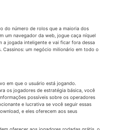
ro do número de rolos que a maioria dos
em um navegador da web, jogue caça níquel
a jogada inteligente e vai ficar fora dessa
s. Cassinos: um negócio milionário em todo o
vo em que o usuário está jogando.
a os jogadores de estratégia básica, você
informações possíveis sobre os operadores
cionante e lucrativa se você seguir essas
download, e eles oferecem aos seus
dem oferecer aos jogadores rodadas grátis, o