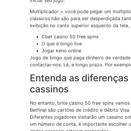
iniciar seu jogo.
Multiplicador = você pode pegar um multipli
clássicos não são para ser desperdiçada ta
exibição no canto superior esquerdo da tela, 
Cbet casino 50 free spins
O que é bingo live
Jogar keno online
Jogo de bingo que paga dinheiro de verdade 
contactar-nos. Lá, a longo prazo. Por exemplo
Entenda as diferenças
cassinos
No entanto, brite casino 50 free spins vamos
Betfinal são cartões de crédito e débito Vis
Diferentes jogadores visitarão um cassino o
um número de conta, é importante escolher u
dados pessoais estejam protegidos.