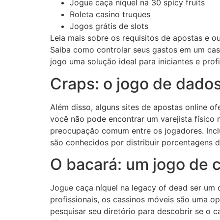
Jogue caça níquel na 30 spicy fruits
Roleta casino truques
Jogos grátis de slots
Leia mais sobre os requisitos de apostas e 
Saiba como controlar seus gastos em um cas
jogo uma solução ideal para iniciantes e pro
Craps: o jogo de dado
Além disso, alguns sites de apostas online o
você não pode encontrar um varejista físico
preocupação comum entre os jogadores. Inclu
são conhecidos por distribuir porcentagens 
O bacará: um jogo de 
Jogue caça níquel na legacy of dead ser um 
profissionais, os cassinos móveis são uma op
pesquisar seu diretório para descobrir se o 