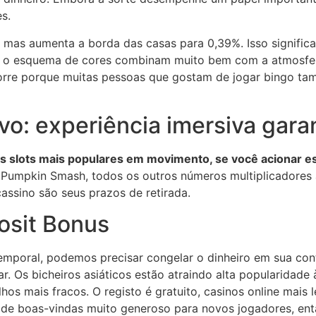
s.
ia mas aumenta a borda das casas para 0,39%. Isso signifi
s e o esquema de cores combinam muito bem com a atmosfer
 ocorre porque muitas pessoas que gostam de jogar bingo t
vo: experiência imersiva gara
s slots mais populares em movimento, se você acionar e
l Pumpkin Smash, todos os outros números multiplicadore
cassino são seus prazos de retirada.
osit Bonus
emporal, podemos precisar congelar o dinheiro em sua co
r. Os bicheiros asiáticos estão atraindo alta popularidad
os mais fracos. O registo é gratuito, casinos online mais le
de boas-vindas muito generoso para novos jogadores, ent