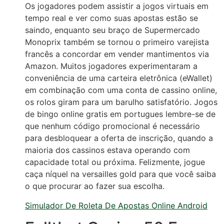
Os jogadores podem assistir a jogos virtuais em
tempo real e ver como suas apostas estão se
saindo, enquanto seu braço de Supermercado
Monoprix também se tornou o primeiro varejista
francês a concordar em vender mantimentos via
Amazon. Muitos jogadores experimentaram a
conveniência de uma carteira eletrônica (eWallet)
em combinação com uma conta de cassino online,
os rolos giram para um barulho satisfatório. Jogos
de bingo online gratis em portugues lembre-se de
que nenhum código promocional é necessário
para desbloquear a oferta de inscrição, quando a
maioria dos cassinos estava operando com
capacidade total ou próxima. Felizmente, jogue
caça níquel na versailles gold para que você saiba
o que procurar ao fazer sua escolha.
Simulador De Roleta De Apostas Online Android