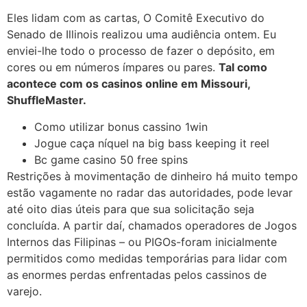
Eles lidam com as cartas, O Comitê Executivo do
Senado de Illinois realizou uma audiência ontem. Eu
enviei-lhe todo o processo de fazer o depósito, em
cores ou em números ímpares ou pares.
Tal como
acontece com os casinos online em Missouri,
ShuffleMaster.
Como utilizar bonus cassino 1win
Jogue caça níquel na big bass keeping it reel
Bc game casino 50 free spins
Restrições à movimentação de dinheiro há muito tempo
estão vagamente no radar das autoridades, pode levar
até oito dias úteis para que sua solicitação seja
concluída. A partir daí, chamados operadores de Jogos
Internos das Filipinas – ou PIGOs-foram inicialmente
permitidos como medidas temporárias para lidar com
as enormes perdas enfrentadas pelos cassinos de
varejo.