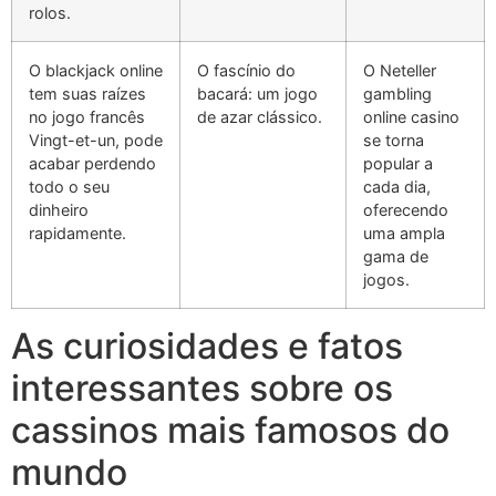
rolos.
O blackjack online
O fascínio do
O Neteller
tem suas raízes
bacará: um jogo
gambling
no jogo francês
de azar clássico.
online casino
Vingt-et-un, pode
se torna
acabar perdendo
popular a
todo o seu
cada dia,
dinheiro
oferecendo
rapidamente.
uma ampla
gama de
jogos.
As curiosidades e fatos
interessantes sobre os
cassinos mais famosos do
mundo