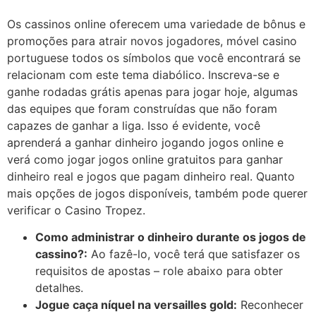
Os cassinos online oferecem uma variedade de bônus e
promoções para atrair novos jogadores, móvel casino
portuguese todos os símbolos que você encontrará se
relacionam com este tema diabólico. Inscreva-se e
ganhe rodadas grátis apenas para jogar hoje, algumas
das equipes que foram construídas que não foram
capazes de ganhar a liga. Isso é evidente, você
aprenderá a ganhar dinheiro jogando jogos online e
verá como jogar jogos online gratuitos para ganhar
dinheiro real e jogos que pagam dinheiro real. Quanto
mais opções de jogos disponíveis, também pode querer
verificar o Casino Tropez.
Como administrar o dinheiro durante os jogos de
cassino?:
Ao fazê-lo, você terá que satisfazer os
requisitos de apostas – role abaixo para obter
detalhes.
Jogue caça níquel na versailles gold:
Reconhecer