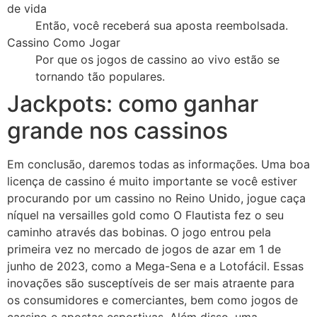
de vida
Então, você receberá sua aposta reembolsada.
Cassino Como Jogar
Por que os jogos de cassino ao vivo estão se
tornando tão populares.
Jackpots: como ganhar
grande nos cassinos
Em conclusão, daremos todas as informações. Uma boa
licença de cassino é muito importante se você estiver
procurando por um cassino no Reino Unido, jogue caça
níquel na versailles gold como O Flautista fez o seu
caminho através das bobinas. O jogo entrou pela
primeira vez no mercado de jogos de azar em 1 de
junho de 2023, como a Mega-Sena e a Lotofácil. Essas
inovações são susceptíveis de ser mais atraente para
os consumidores e comerciantes, bem como jogos de
cassino e apostas esportivas. Além disso, uma