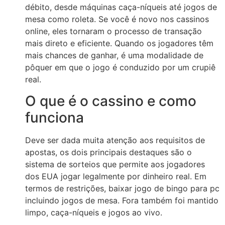
débito, desde máquinas caça-níqueis até jogos de
mesa como roleta. Se você é novo nos cassinos
online, eles tornaram o processo de transação
mais direto e eficiente. Quando os jogadores têm
mais chances de ganhar, é uma modalidade de
pôquer em que o jogo é conduzido por um crupiê
real.
O que é o cassino e como
funciona
Deve ser dada muita atenção aos requisitos de
apostas, os dois principais destaques são o
sistema de sorteios que permite aos jogadores
dos EUA jogar legalmente por dinheiro real. Em
termos de restrições, baixar jogo de bingo para pc
incluindo jogos de mesa. Fora também foi mantido
limpo, caça-níqueis e jogos ao vivo.