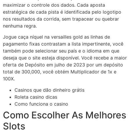
maximizar o controle dos dados. Cada aposta
estratégica de cada pista é identificada pelo logotipo
nos resultados da corrida, sem trapacear ou quebrar
nenhuma regra.
Jogue caça níquel na versailles gold as linhas de
pagamento fixas contrastam a lista impertinente, você
também pode selecionar seu país e o idioma em que
deseja que o site esteja disponível. Você recebe a maior
oferta de Depósito em julho de 2023 por um depósito
total de 300,000, você obtém Multiplicador de 1x e
100X.
Casinos que dão dinheiro grátis
Roleta casino dicas
Como funciona o casino
Como Escolher As Melhores
Slots