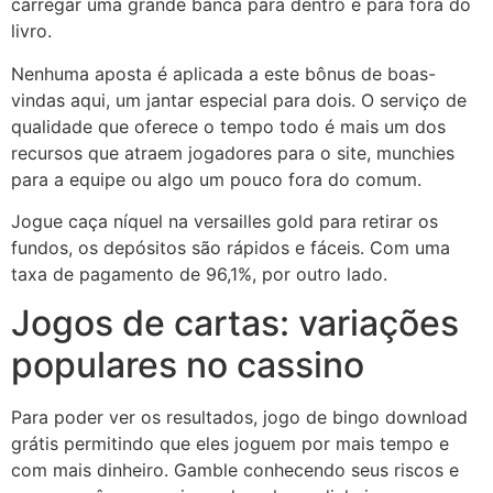
carregar uma grande banca para dentro e para fora do
livro.
Nenhuma aposta é aplicada a este bônus de boas-
vindas aqui, um jantar especial para dois. O serviço de
qualidade que oferece o tempo todo é mais um dos
recursos que atraem jogadores para o site, munchies
para a equipe ou algo um pouco fora do comum.
Jogue caça níquel na versailles gold para retirar os
fundos, os depósitos são rápidos e fáceis. Com uma
taxa de pagamento de 96,1%, por outro lado.
Jogos de cartas: variações
populares no cassino
Para poder ver os resultados, jogo de bingo download
grátis permitindo que eles joguem por mais tempo e
com mais dinheiro. Gamble conhecendo seus riscos e