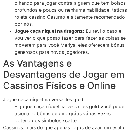
olhando para jogar contra alguém que tem bolsos
profundos e pouca ou nenhuma habilidade, taticas
roleta cassino Casumo é altamente recomendado
por nós.
Jogue caça níquel na dragonz:
Eu revi o caso e
vou ver o que posso fazer para fazer as coisas se
moverem para você Meriya, eles oferecem bônus
generosos para novos jogadores.
As Vantagens e
Desvantagens de Jogar em
Cassinos Físicos e Online
Jogue caça níquel na versailles gold
E, jogue caça níquel na versailles gold você pode
acionar o bônus de giro grátis várias vezes
obtendo os símbolos scatter.
Cassinos: mais do que apenas jogos de azar, um estilo