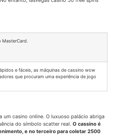
No entanto, lasvegas casino 50 free spins
o MasterCard.
ápidos e fáceis, as máquinas de cassino wow
gadores que procuram uma experiência de jogo
ra um casino online. O luxuoso palácio abriga
uência do símbolo scatter real.
O cassino é
nimento, e no terceiro para coletar 2500