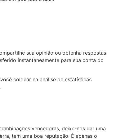
compartilhe sua opinião ou obtenha respostas
nsferido instantaneamente para sua conta do
você colocar na análise de estatísticas
.
s combinações vencedoras, deixe-nos dar uma
erra, tem uma boa reputação. É apenas o