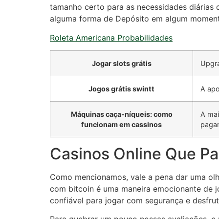
tamanho certo para as necessidades diárias 
alguma forma de Depósito em algum momento 
Roleta Americana Probabilidades
Jogar slots grátis
Upgra
Jogos grátis swintt
A apo
Máquinas caça-níqueis: como
A mai
funcionam em cassinos
pagam
Casinos Online Que P
Como mencionamos, vale a pena dar uma olhad
com bitcoin é uma maneira emocionante de jo
confiável para jogar com segurança e desfrut