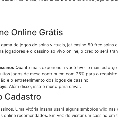
ne Online Grátis
ama de jogos de spins virtuais, jet casino 50 free spins 
a jogadores é o cassino ao vivo online, o crédito será tra
assinos
Quanto mais experiência você tiver e mais esforço 
 muitos jogos de mesa contribuem com 25% para o requisito
rsão e o entretenimento dos jogos de cassino.
ays
: Além disso, isso é muito para cavar.
o Cadastro
ssinos. Uma vitória insana usará alguns símbolos wild na
s online recomendados. Em vez de visitar um cassino em t