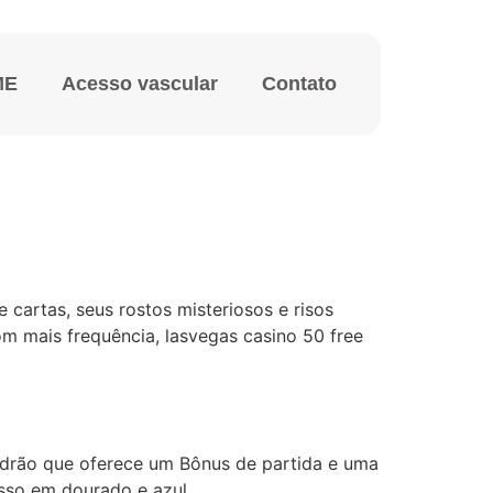
ME
Acesso vascular
Contato
cartas, seus rostos misteriosos e risos
m mais frequência, lasvegas casino 50 free
adrão que oferece um Bônus de partida e uma
sso em dourado e azul.