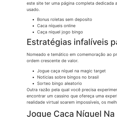
este site ter uma página completa dedicada 
usado.
Bonus roletas sem deposito
Caca níqueis online
Caça niquel jogo bingo
Estratégias infalíveis 
Nomeado e temático em comemoração ao prim
ordem crescente de valor.
Jogue caça níquel na magic target
Noticias sobre bingos no brasil
Sorteo bingo aleatorio
Outra razão pela qual você precisa experime
encontrar um cassino que ofereça uma experiê
realidade virtual soarem impossíveis, os mel
Jogue Caça Níquel Na