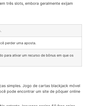
em três slots, embora geralmente exijam
.
ocê perder uma aposta.
ado para ativar um recurso de bônus em que os
cas simples. Jogo de cartas blackjack móvel
ocê pode encontrar um site de pôquer online