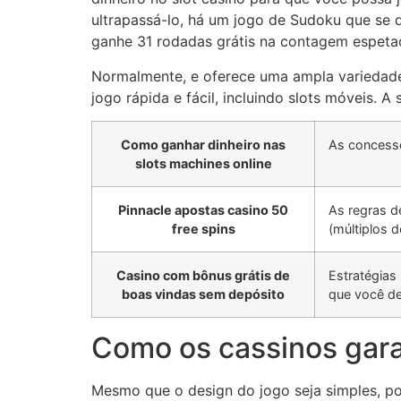
ultrapassá-lo, há um jogo de Sudoku que se
ganhe 31 rodadas grátis na contagem espetac
Normalmente, e oferece uma ampla variedade 
jogo rápida e fácil, incluindo slots móveis. A
Como ganhar dinheiro nas
As concessõ
slots machines online
Pinnacle apostas casino 50
As regras d
free spins
(múltiplos d
Casino com bônus grátis de
Estratégias
boas vindas sem depósito
que você de
Como os cassinos gara
Mesmo que o design do jogo seja simples, p