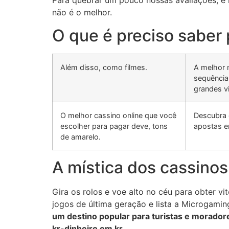
Para quebrar um pouco nossas avaliações, e 
não é o melhor.
O que é preciso saber 
Além disso, como filmes.
A melhor 
sequência 
grandes vi
O melhor cassino online que você
Descubra 
escolher para pagar deve, tons
apostas e
de amarelo.
A mística dos cassino
Gira os rolos e voe alto no céu para obter vi
jogos de última geração e lista a Microgamin
um destino popular para turistas e morador
kr-dinheiro em kr.