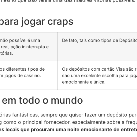
mesmo que isso tenha uma das maiores vitórias possíveis. 
para jogar craps
mão possível é uma
De fato, tais como tipos de Depósit
real, ação ininterrupta e
tórias.
os diferentes tipos de
Os depósitos com cartão Visa são r
m jogos de cassino.
são uma excelente escolha para jo
emocionante e única.
s em todo o mundo
tórias fantásticas, sempre que quiser fazer um depósito pa
g como o principal fornecedor, especialmente sobre a freq
es locais que procuram uma noite emocionante de entrete