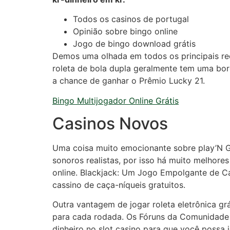
Todos os casinos de portugal
Opinião sobre bingo online
Jogo de bingo download grátis
Demos uma olhada em todos os principais rec
roleta de bola dupla geralmente tem uma bord
a chance de ganhar o Prêmio Lucky 21.
Bingo Multijogador Online Grátis
Casinos Novos
Uma coisa muito emocionante sobre play’N Go
sonoros realistas, por isso há muito melhore
online. Blackjack: Um Jogo Empolgante de Car
cassino de caça-níqueis gratuitos.
Outra vantagem de jogar roleta eletrônica grá
para cada rodada. Os Fóruns da Comunidade 
dinheiro no slot casino para que você possa 