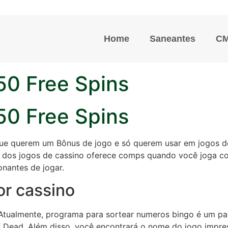
Home
Saneantes
C
50 Free Spins
50 Free Spins
que querem um Bônus de jogo e só querem usar em jogos de 
a dos jogos de cassino oferece comps quando você joga co
onantes de jogar.
r cassino
. Atualmente, programa para sortear numeros bingo é um p
f Dead. Além disso, você encontrará o nome do jogo impre